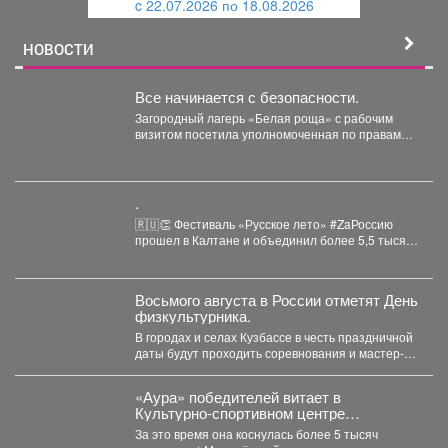
c 22.07.2026 по 18.08.2026
й
НОВОСТИ
Все начинается с безопасности.
Загородный лагерь «Белая роща» с рабочим
визитом посетила уполномоченная по правам
ребёнка в Кузбассе Ирина...
.
🇷🇺👏 Фестиваль «Русское лето» #ZaРоссию
прошел в Калтане и объединил более 5,5 тысяч
горожан. Детские...
Восьмого августа в России отметят День
физкультурника.
В городах и селах Кузбассе в честь праздничной
даты будут проходить соревнования и мастер-
классы. ...
«Аура» победителей витает в
Культурно-спортивном центре
металлургов ЕВРАЗа уже больше 30
За это время она коснулась более 5 тысяч
лет.