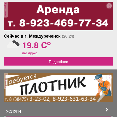
Афиша
Обучение
Проекты
реклама
Товары
Поздравления
Погода
Сейчас в г. Междуреченск
(20:24)
o
19.8 C
пасмурно
Подробнее
ТВ программа
Я - пенсионер
реклама
УСЛУГИ