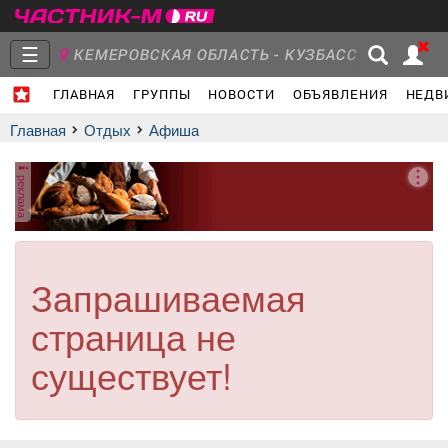
☰
КЕМЕРОВСКАЯ ОБЛАСТЬ - КУЗБАСС
ГЛАВНАЯ
ГРУППЫ
НОВОСТИ
ОБЪЯВЛЕНИЯ
НЕДВ
Главная
Группы
Новости
Главная
Отдых
афиша
реклама
Объявления
Недвижимость
Услуги
Запрашиваемая
страница не
Работа
Транспорт
Компании
существует!