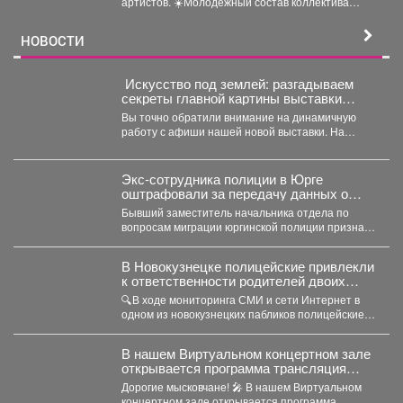
артистов. ☀️Молодёжный состав коллектива
«Аура» получил...
НОВОСТИ
️ Искусство под землей: разгадываем
секреты главной картины выставки
«Шахтёрская слава» автор Тамара
Вы точно обратили внимание на динамичную
Шлыкова
работу с афиши нашей новой выставки. На
первый взгляд...
Экс-сотрудника полиции в Юрге
оштрафовали за передачу данных о
подростке
Бывший заместитель начальника отдела по
вопросам миграции юргинской полиции признан
виновным в том, что слил...
В Новокузнецке полицейские привлекли
к ответственности родителей двоих
зацеперов
🔍В ходе мониторинга СМИ и сети Интернет в
одном из новокузнецких пабликов полицейские
обнаружили видеозапись,...
В нашем Виртуальном концертном зале
открывается программа трансляция
концерта-караоке «Споём любимое и
Дорогие мысковчане! 🎤 В нашем Виртуальном
родное»!
концертном зале открывается программа