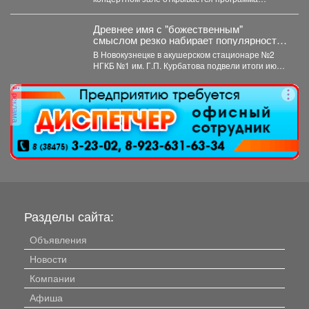
трансляция концерта-караоке «Споём
любимое...
Древнее имя с "божественным"
смыслом резко набирает популярность
в Кузбассе: 11 малышей за месяц
В Новокузнецке в акушерском стационаре №2
НГКБ №1 им. Г.П. Курбатова подвели итоги июля.
...
реклама
Разделы сайта:
Объявления
Новости
Компании
Афиша