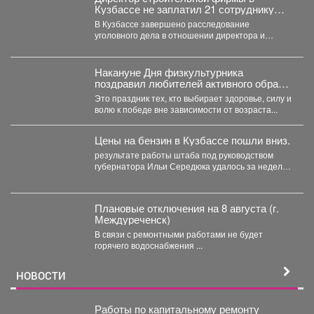
Кузбассе не заплатил 21 сотруднику
деньги
В Кузбассе завершено расследование
уголовного дела в отношении директора и
учредителя ООО «Альпина42» - компании,...
Накануне Дня физкультурника
поздравил любителей активного образа
жизни!
Это праздник тех, кто выбирает здоровье, силу и
волю к победе вне зависимости от возраста...
Цены на бензин в Кузбассе пошли вниз.
результате работы штаба под руководством
губернатора Ильи Середюка удалось за неделю
увеличить на 21% количество...
Плановые отключения на 8 августа (г.
Междуреченск)
В связи с ремонтными работами не будет
горячего водоснабжения ...
НОВОСТИ
Работы по капитальному ремонту