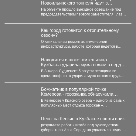
Новоильинского тоннеля идут в
соответствии с графиком
На объекте прошло выездное совещание под
председательством первого заместителя Главы
Новокузнецка Евгения Бедарева. В настоящее...
Как город готовится к отопительному
сезону?
О капитальных ремонтах инженерной
инфраструктуры, работе, которая ведется в
жилом фонде и социальных учреждениях,
восстановлении...
Находится в шоке: жительница
Кузбасса ударила мужа ножом в сердце
- подробности
В Анжеро-Судженске 5 августа женщина во
время конфликта ударила мужа ножом в грудь.
Мужчина скончался....
Бомжатник в популярной точке
Кемерова - горожанка обнаружила
жуткий объект на Красном озере
В Кемерове у Красного озера – одного из самых
популярных мест отдыха горожан –
обнаружили...
Цены на бензин в Кузбассе пошли вниз.
результате работы штаба под руководством
губернатора Ильи Середюка удалось за неделю
увеличить на 21% количество...