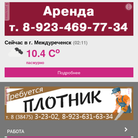
Афиша
Обучение
Проекты
реклама
Товары
Поздравления
Погода
Сейчас в г. Междуреченск
(02:11)
o
10.4 C
пасмурно
Подробнее
ТВ программа
Я - пенсионер
реклама
РАБОТА