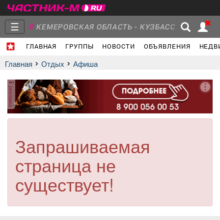
☰
КЕМЕРОВСКАЯ ОБЛАСТЬ - КУЗБАСС
ГЛАВНАЯ
ГРУППЫ
НОВОСТИ
ОБЪЯВЛЕНИЯ
НЕДВ
Главная
Группы
Новости
Главная
Отдых
афиша
реклама
Объявления
Недвижимость
Услуги
Запрашиваемая
страница не
Работа
Транспорт
Компании
существует!