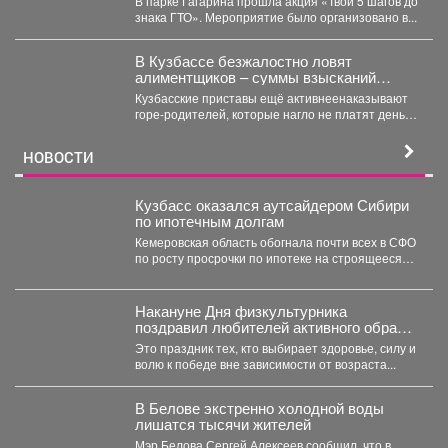
В парке Гагарина прошла акция «Твои 5 шагов до
знака ГТО». Мероприятие было организовано в...
В Кузбассе безжалостно ловят
алиментщиков – суммы взысканий
невероятно растут
Кузбасские приставы ещё активнеенаказывают
горе-родителей, которые нагло не платят деньги
на содержание детей. С...
НОВОСТИ
Кузбасс оказался аутсайдером Сибири
по ипотечным долгам
Кемеровская область обогнала почти всех в СФО
по росту просрочки по ипотеке на строящееся
жильё....
Накануне Дня физкультурника
поздравил любителей активного образа
жизни!
Это праздник тех, кто выбирает здоровье, силу и
волю к победе вне зависимости от возраста...
В Белове экстренно холодной воды
лишатся тысячи жителей
Мэр Белова Сергей Алексеев сообщил, что в