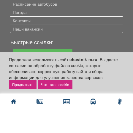
Расписание автобусов
Погода
Контакты
Наши вакансии
Быстрые ссылки:
Установить приложение
Продолжая использовать сайт
chastnik-m.ru
, Вы даете
Личный кабинет
согласие на обработку файлов cookie, которые
обеспечивают корректную работу сайта и сбора
Подать объявление
информации для улучшения качества сервисов.
Подать объявление в газету
Что такое cookie
Поздравить
Скачать газету "Частник-М"
Рекламодателям:
Бизнес-кабинет
Заказать рекламу