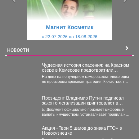
д
ю
у
щ
щ
и
Магнит Косметик
и
й
c 22.07.2026 по 18.08.2026
й
НОВОСТИ
Чудесная история спасения: на Красном
озере в Кемерове предотвратили
трагедию
На днях на популярном кемеровском пляже едва
не произошла кровавая трагедия. К счастью, там
отдыхала...
Президент Владимир Путин подписал
закон о легализации криптовалют в
России.
📈 Документ официально признаёт цифровые
валюты имуществом, устанавливает правила их
оборота и гарантирует судебную защиту...
Акция «Твои 5 шагов до знака ГТО» в
Новокузнецке