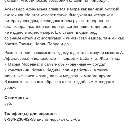
Александр Афанасьев славится в мире как великий русский
сказочник. Но этот человек также был ученым-историком,
литературоведом, исследователем русского народного
фольклора, чье творчество
и до сегодняшнего дня еще
не издано в полной мере. Его ставят в один ряд
со знаменитыми филологами и лингвистами мира, такими как
братья Гримм, Шарль Перро и др.
Разные герои, знакомые каждому с детства, живут в сказках А.
Афанасьева: и волшебные — Кощей и Баба Яга, Жар-птица
и Марья Моревна; и самые обыкновенные — солдат
и крестьянин, богач и бедняк, поп и работник; а также
животные: лиса и заяц, волк и медведь и многие другие.
В каждом сказочном образе заложен «добрым молодцам
урок».
Стоимость:
руб.
Телефон(ы) для справок:
8-384-236-02-53
диспетчерская служба