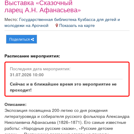
Выставка «Сказочный
Афиша
Обучение
Проекты
ларец А.Н. Афанасьева»
Место:
Государственная библиотека Кузбасса для детей и
молодежи на Арочной
Показать на карте
Товары
Поздравления
Погода
Поделиться
Расписание мероприятия:
Последняя дата мероприятия:
ТВ программа
Я - пенсионер
31.07.2026 10:00
Сейчас и в ближайшее время это мероприятие не
проходит!
Описание:
Экспозиция посвящена 200-летию со дня рождения
литературоведа
и собирателя русского фольклора
Александра
Николаевича Афанасьева (1826–1871). Его самые известные
работы: «Народные русские сказки», «Русские детские
сказки», «Поэтические воззрения славян на природу».