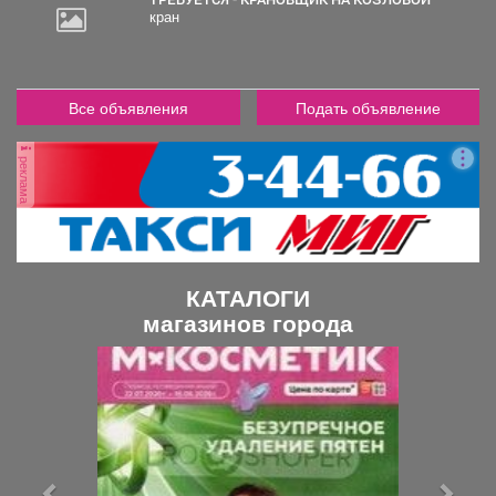
кран
Все объявления
Подать объявление
реклама
КАТАЛОГИ
магазинов города
П
С
р
л
е
е
д
д
ы
у