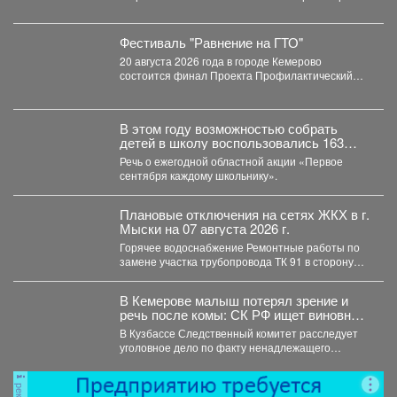
из‑за стоимости топлива. При этом...
Фестиваль "Равнение на ГТО"
20 августа 2026 года в городе Кемерово
состоится финал Проекта Профилактический
физкультурно-патриотический фестиваль
«Равнение на...
В этом году возможностью собрать
детей в школу воспользовались 163
малообеспеченные семьи
Речь о ежегодной областной акции «Первое
Междуреченска.
сентября каждому школьнику».
Плановые отключения на сетях ЖКХ в г.
Мыски на 07 августа 2026 г.
Горячее водоснабжение Ремонтные работы по
замене участка трубопровода ТК 91 в сторону
т.37 ул....
В Кемерове малыш потерял зрение и
речь после комы: СК РФ ищет виновных
в искалеченном детстве
В Кузбассе Следственный комитет расследует
уголовное дело по факту ненадлежащего
оказания медицинской помощи двухлетнему
мальчику....