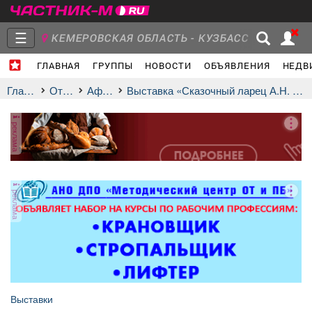
☰
КЕМЕРОВСКАЯ ОБЛАСТЬ - КУЗБАСС
ГЛАВНАЯ
ГРУППЫ
НОВОСТИ
ОБЪЯВЛЕНИЯ
НЕДВ
Главная
Группы
Новости
Главная
Отдых
афиша
Выставка «Сказочный ларец А.Н. Афанасьева»
реклама
Объявления
Недвижимость
Услуги
реклама
Работа
Транспорт
Компании
Выставки