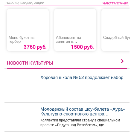
ТОВАРЫ, СКИДКИ, АКЦИИ
Моно букет из
Абонемент на
Свадебный буке
гербер
занятия в
тренажерном зале
3760 руб.
1500 руб.
для детей до 18 лет
НОВОСТИ КУЛЬТУРЫ
Хоровая школа № 52 продолжает набор
Молодежный состав шоу-балета «Аура»
Культурно-спортивного центра
металлургов победил в международном
Коллектив представлял страну в специальном
конкурсе «Славянский базар» в
проекте «Радуга над Витебском», где
Витебске.
соревновались творческие коллективы из