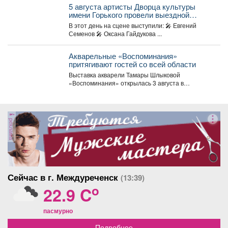
России,...
5 августа артисты Дворца культуры
имени Горького провели выездной
концерт в реабилитационном центре
В этот день на сцене выступили: 🎤 Евгений
«Топаз».
Семенов 🎤 Оксана Гайдукова ...
Акварельные «Воспоминания»
притягивают гостей со всей области
Выставка акварели Тамары Шлыковой
«Воспоминания» открылась 3 августа в
Центральной библиотеке Мысков и сразу стала...
реклама
Сейчас в г. Междуреченск
(13:39)
o
22.9 C
пасмурно
Подробнее