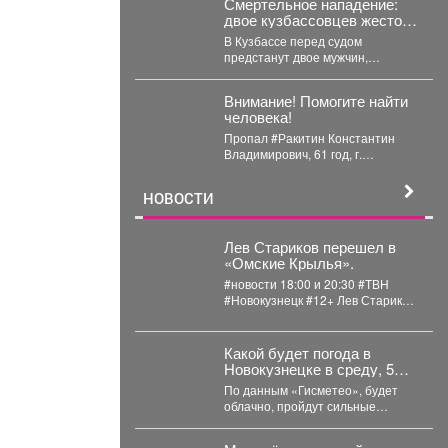
Смертельное нападение:
двое кузбассовцев жестоко
расправились с прохожим
В Кузбассе перед судом
предстанут двое мужчин,
которые напали на прохожего в
Мысках и жестоко...
Внимание! Помогите найти
человека!
Пропал #Ракитин Константин
Владимирович, 61 год, г.
#Мариинск, #Кемеровская обл. С
15 июля 2026...
НОВОСТИ
Лев Стариков перешел в
«Омские Крылья».
#новости 18:00 и 20:30 #ТВН
#Новокузнецк #12+ Лев Стариков
перешел в «Омские Крылья» ...
Какой будет погода в
Новокузнецке в среду, 5
августа?
По данным «Гисметео», будет
облачно, пройдут сильные
дожди, температура воздуха
ночью...