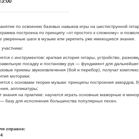
13:00
занятие по освоению базовых навыков игры на шестиструнной гита
ограмма построена по принципу «от простого к сложному» и позвол
е уверенные шаги в музыке или укрепить уже имеющиеся знания.
 участники:
ятся с инструментом: краткая история гитары, устройство, разнови
равильную посадку и постановку рук — фундамент для дальнейшег
азовые приемы звукоизвлечения (бой и перебор), получат комплек
ития моторики;
ятся с основами теории музыки: принципы построения аккордов, 
ния, аппликатуры;
 знания на практике: научатся играть основные мажорные и мино
— базу для исполнения большинства популярных песен.
ля справок:
64