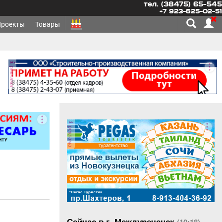
тел. (38475) 65-545
+7 923-625-02-51
Проекты
Товары
реклама
реклама
Сейчас в г. Междуреченск