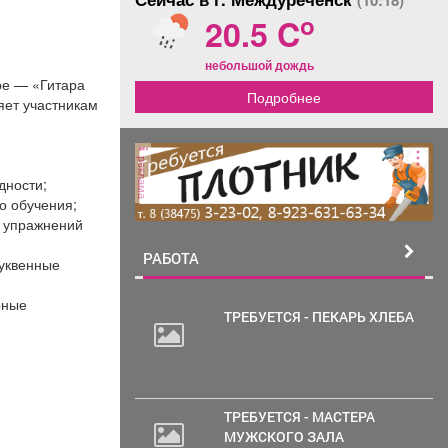
(10:18)
o
20.5 C
небольшой дождь
ре — «Гитара
Подробнее
яет участникам
реклама
дности;
о обучения;
с упражнений
РАБОТА
буквенные
рные
ТРЕБУЕТСЯ - ПЕКАРЬ ХЛЕБА
30
000
руб.
ТРЕБУЕТСЯ - МАСТЕРА
МУЖСКОГО ЗАЛА