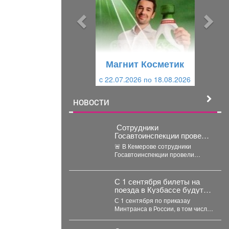
ы
у
д
ю
у
щ
щ
и
Магнит Косметик
и
й
c 22.07.2026 по 18.08.2026
й
НОВОСТИ
‍ Сотрудники
Госавтоинспекции провели
для кемеровских
🚨 В Кемерове сотрудники
дошкольников
Госавтоинспекции провели
интерактивный урок
профилактическое мероприятие
безопасности
для воспитанников детского сада
№28 «Замок детства»....
С 1 сентября билеты на
поезда в Кузбассе будут
продавать по-новому
С 1 сентября по приказау
Минтранса в России, в том числе
и Кузбассе меняются правила...