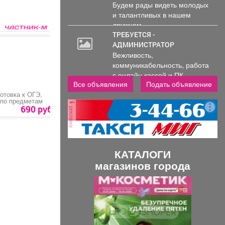
Будем рады видеть молодых
и талантливых в нашем
дружном...
ТРЕБУЕТСЯ -
АДМИНИСТРАТОР
Вежливость,
коммуникабельность, работа
с онлайн кассой и ПК
Все объявления
Подать объявление
(программы...
отовка к ОГЭ,
Специалист по
Занятия английским
по предметам
пожарной
языком для
профилактике
обучающихся 2-11
690 руб.
9000 руб.
4800 руб.
реклама
классов
КАТАЛОГИ
магазинов города
П
С
р
л
е
е
д
д