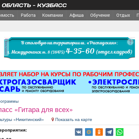
ОБЛАСТЬ - КУЗБАСС
имость
Работа
Компании
Афиша
Обучение
Отдых
реклама
рограммы
ласс «Гитара для всех»
льтуры «Никитинский»
Показать на карте
ероприятия: