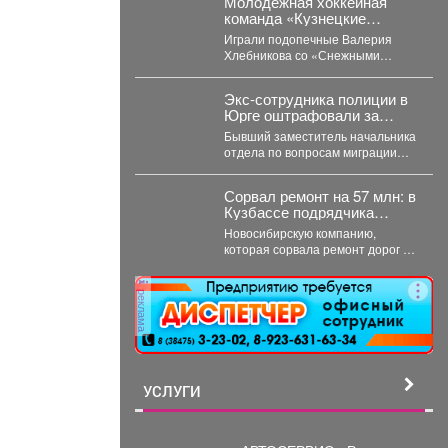
Молодёжная хоккейная
команда «Кузнецкие
Медведи» с победы
Играли подопечные Валерия
стартовала на
Хлебникова со «Снежными
предсезонном турнире в
Барсами» из Астаны. Стартовый
Омске.
отрезок прошёл на высоких...
Экс-сотрудника полиции в
Юрге оштрафовали за
передачу данных о
Бывший заместитель начальника
подростке
отдела по вопросам миграции
юргинской полиции признан
виновным в том, что слил...
Сорвал ремонт на 57 млн: в
Кузбассе подрядчика
внесли в "черный список"
Новосибирскую компанию,
которая сорвала ремонт дорог в
Прокопьевске на 57 миллионов
рублей, внесли в реестр...
реклама
УСЛУГИ