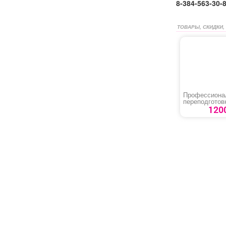
8-384-563-30-
ТОВАРЫ, СКИДКИ,
Профессиона
переподготов
специалиста 
1200
охране труда
«Техносферн
безопасность
труда»