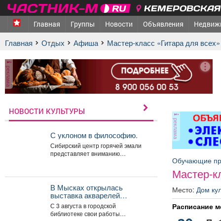
КЕМЕРОВСКАЯ 
Главная
Группы
Новости
Объявления
Недвиж
Главная
Отдых
афиша
Мастер-класс «Гитара для всех»
реклама
НОВОСТИ КУЛЬТУРЫ
реклама
С уклоном в философию.
Сибирский центр горячей эмали
представляет вниманию
Обучающие п
новокузнечан натюрморты. Но это
не просто «вазочки и...
Мастер-к
В Мысках открылась
Место:
Дом ку
выставка акварелей
«Воспоминания».
Расписание м
С 3 августа в городской
библиотеке свои работы