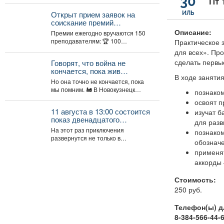
30
Пт 
представляет архитектор Тамара
Шлыкова. В экспозиции...
Открыт прием заявок на
ИЛЬ
соискание премий
Президента Российской
Описание:
Премии ежегодно вручаются 150
Федерации для
преподавателям: 🏆 100
Практическое 
преподавателей в области
преподавателям ДШИ (по 500 тыс.
для всех». Пр
музыкального искусства в
руб.), ...
сделать первы
2026 году.
Говорят, что война не
кончается, пока жив
В ходе занятия
последний солдат.
Но она точно не кончается, пока
мы помним. 🚂 В Новокузнецк
познаком
снова прибыл тот...
освоят п
11 августа в 13:00 состоится
изучат б
показ двенадцатого
для разв
полнометражного
На этот раз приключения
познаком
мультфильма из знаменитой
развернутся не только в
обозначе
«богатырской» франшизы -
средневековой Руси, но и в
«Три богатыря и Пуп Земли»
применят
доисторические времена....
(2023).
аккорды 
Стоимость:
250 руб.
Телефон(ы) д
8-384-566-44-