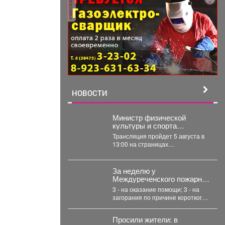
реклама
НОВОСТИ
Министр физической
культуры и спорта
Кузбасса Денис Ведягин
Трансляция пройдет 5 августа в
расскажет о развитии
13:00 на страницах
спорта в регионе в прямом
Правительства Кузбасса во
эфире ЦУР.
«ВКонтакте» и
«Одноклассниках». ...
За неделю у
Междуреченского пожарно-
спасательного отряда
3 - на оказание помощи; 3 - на
было 8 выездов
загорания по причине короткого
замыкания;...
Просили жители: в