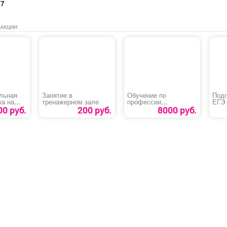
87
 АКЦИИ
льная
Занятие в
Обучение по
Подг
ка на
тренажерном зале
профессии
ЕГЭ 
по
«Машинист крана
0 руб.
200 руб.
8000 руб.
автомобильного»
ая
. Охрана