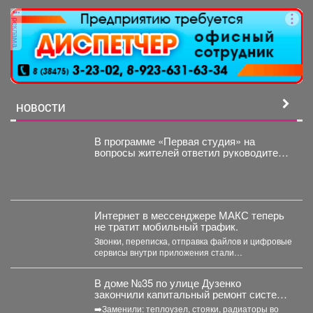
реклама
НОВОСТИ
В программе «Первая студия» на
вопросы жителей ответил руководитель
администрации Куйбышевского района
Сергей Маисеев.
Интернет в мессенджере МАКС теперь
не тратит мобильный трафик.
Звонки, переписка, отправка файлов и цифровые
сервисы внутри приложения стали
бесплатными. Такое решение закреплено...
В доме №35 по улице Дузенко
закончили капитальный ремонт системы
отопления.
➡️Заменили: теплоузел, стояки, радиаторы во