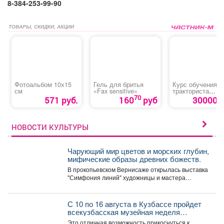
8-384-253-99-90
ТОВАРЫ, СКИДКИ, АКЦИИ
Фотоальбом 10х15
Гель для бритья
Курс обучения
см
«Fax sensitive»
тракториста
категории «В»
70
571 руб.
160
руб
30000 р
НОВОСТИ КУЛЬТУРЫ
Чарующий мир цветов и морских глубин,
мифические образы древних божеств.
В прокопьевском Вернисаже открылась выставка
"Симфония линий" художницы и мастера
декоративно-прикладного искусства Натальи
Калугиной. ...
С 10 по 16 августа в Кузбассе пройдет
всекузбасская музейная неделя
археологии и палеонтологии.
Это отличная возможность прикоснуться к