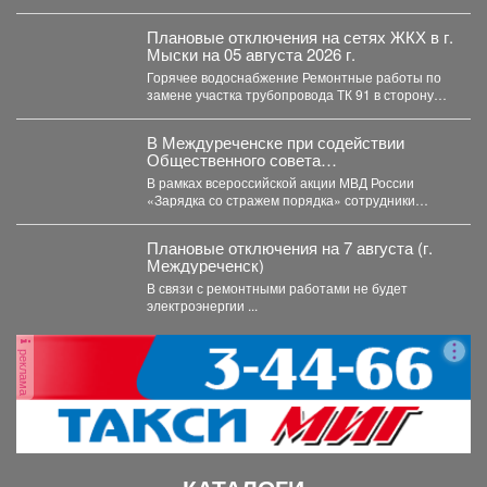
Плановые отключения на сетях ЖКХ в г.
Мыски на 05 августа 2026 г.
Горячее водоснабжение Ремонтные работы по
замене участка трубопровода ТК 91 в сторону
т.37 ул....
В Междуреченске при содействии
Общественного совета
полицейские провели утреннюю зарядку
В рамках всероссийской акции МВД России
для детей из лагеря дневного
«Зарядка со стражем порядка» сотрудники
пребывания
полиции совместно с членом...
Плановые отключения на 7 августа (г.
Междуреченск)
В связи с ремонтными работами не будет
электроэнергии ...
реклама
КАТАЛОГИ