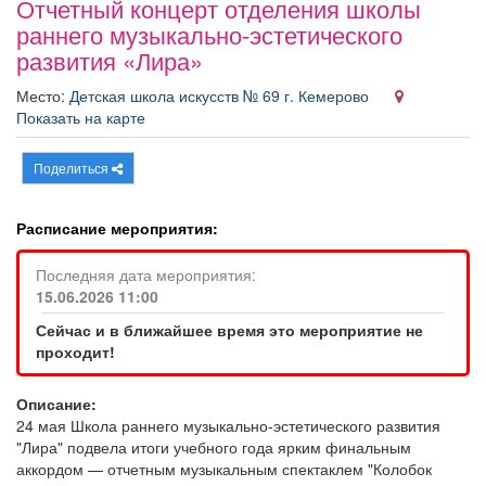
Отчетный концерт отделения школы
Афиша
Обучение
Проекты
раннего музыкально-эстетического
развития «Лира»
Место:
Детская школа искусств № 69 г. Кемерово
Показать на карте
Товары
Поздравления
Погода
Поделиться
Расписание мероприятия:
ТВ программа
Я - пенсионер
Последняя дата мероприятия:
15.06.2026 11:00
Сейчас и в ближайшее время это мероприятие не
проходит!
Описание:
24 мая Школа раннего музыкально-эстетического развития
"Лира" подвела итоги учебного года ярким финальным
аккордом — отчетным музыкальным спектаклем "Колобок