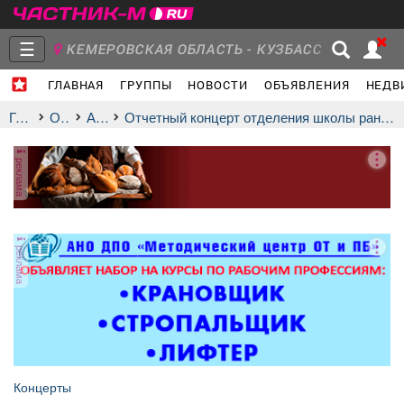
☰
КЕМЕРОВСКАЯ ОБЛАСТЬ - КУЗБАСС
ГЛАВНАЯ
ГРУППЫ
НОВОСТИ
ОБЪЯВЛЕНИЯ
НЕДВ
Главная
Группы
Новости
Главная
Отдых
афиша
Отчетный концерт отделения школы раннего музыкально-эстетического развития «Лира»
реклама
Объявления
Недвижимость
Услуги
реклама
Работа
Транспорт
Компании
Концерты