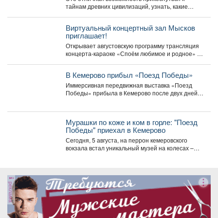
тайнам древних цивилизаций, узнать, какие
удивительные существа населяли наш край...
Виртуальный концертный зал Мысков
приглашает!
Открывает августовскую программу трансляция
концерта-караоке «Споём любимое и родное» -
знаковые хиты отечественной киномузыки и...
В Кемерово прибыл «Поезд Победы»
Иммерсивная передвижная выставка «Поезд
Победы» прибыла в Кемерово после двух дней
работы в Новокузнецке. Торжественное...
Мурашки по коже и ком в горле: "Поезд
Победы" приехал в Кемерово
Сегодня, 5 августа, на перрон кемеровского
вокзала встал уникальный музей на колесах –
"Поезд Победы"....
реклама