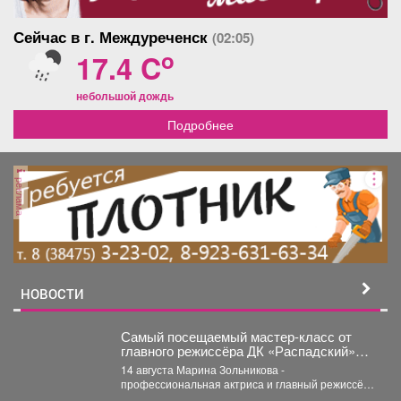
Сейчас в г. Междуреченск
(02:05)
o
17.4 C
небольшой дождь
Подробнее
реклама
НОВОСТИ
Самый посещаемый мастер‑класс от
главного режиссёра ДК «Распадский»
возвращается
14 августа Марина Зольникова -
профессиональная актриса и главный режиссёр
Дворца культуры - снова проведёт...