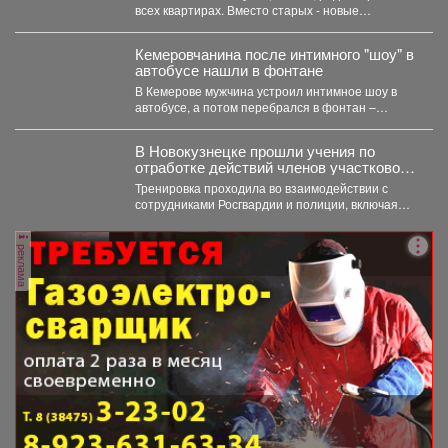
всех квартирах. Вместо старых - новые
биметаллические батареи (они сделаны...
Кемеровчанина после интимного "шоу" в
автобусе нашли в фонтане
В Кемерове мужчина устроил интимное шоу в
автобусе, а потом перебрался в фонтан –
полицейские...
В Новокузнецке прошли учения по
отработке действий членов участковой
избирательной комиссии в нештатных
Тренировка проходила во взаимодействии с
ситуациях на предстоящих выборах.
сотрудниками Росгвардии и полиции, включая
специалистов кинологической службы.
реклама