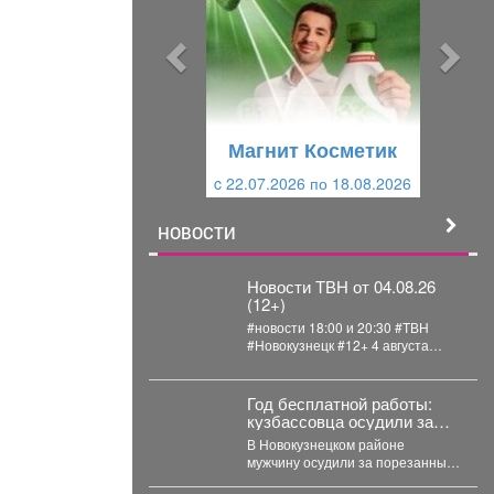
д
д
ы
у
д
ю
у
щ
щ
и
Магнит Косметик
и
й
c 22.07.2026 по 18.08.2026
й
НОВОСТИ
Новости ТВН от 04.08.26
(12+)
#новости 18:00 и 20:30 #ТВН
#Новокузнецк #12+ 4 августа
2026г. в «Новостях ТВН» (12+):...
Год бесплатной работы:
кузбассовца осудили за
порезанные колеса
В Новокузнецком районе
мужчину осудили за порезанные
шины. Новокузнецкий районный