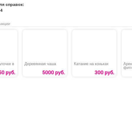
ля справок:
44
 АКЦИИ
алочке в
Деревянная чаша
Катание на коньках
Арен
фитн
трен
50 руб.
5000 руб.
300 руб.
клас
меро