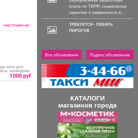
плата по ТКРФ; социальные
гарантии и уверенность в...
ТРЕБУЕТСЯ - ПЕКАРЬ
ПИРОГОВ
Все объявления
Подать объявление
да зала для
Деревянная чаша
Деревянная чаша
реклама
еса, проведения
ировок, мастер-
1000 руб.
3000 руб.
2000 руб.
сов или других
приятий
КАТАЛОГИ
магазинов города
П
С
р
л
е
е