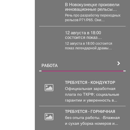
суд вынес приговор местному...
В Новокузнецке произвели
инновационные рельсы
для тяжеловесного
Речь про разработку переходных
движения
рельсов Р71/Р65. Они
предназначены для соединения
рельсов двух типов в путях...
12 августа в 18:00
состоится показ
легендарной драмы
12 августа в 18:00 состоится
«Мужики!.
показ легендарной драмы
«Мужики!..» (1981) режиссёра
Искры Бабич. Фильм,...
РАБОТА
ТРЕБУЕТСЯ - КОНДУКТОР
Официальная заработная
плата по ТКРФ; социальные
гарантии и уверенность в...
ТРЕБУЕТСЯ - ГОРНИЧНАЯ
без опыта работы. -Влажная
и сухая уборка номеров и...