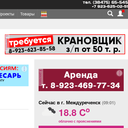
тел. (38475) 65-545
+7 923-625-02-51
Проекты
Товары
реклама
реклама
Сейчас в г. Междуреченск
(09:01)
o
18.8 C
облачно с прояснениями