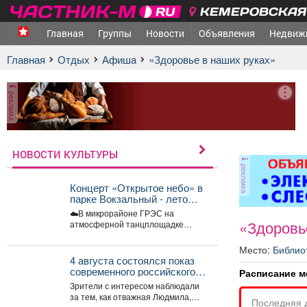
КЕМЕРОВСКАЯ 
Главная
Группы
Новости
Объявления
Недвиж
Главная
Отдых
афиша
«Здоровье в наших руках»
реклама
НОВОСТИ КУЛЬТУРЫ
реклама
Концерт «Открытое небо» в
парке Вокзальный - лето
поёт и танцует!
☁️В микрорайоне ГРЭС на
«Здоровь
атмосферной танцплощадке
прошёл концерт «Открытое небо».
Под летние ритмы с радостью...
Место:
Библио
4 августа состоялся показ
современного российского
Расписание м
анимационного фильма
Зрители с интересом наблюдали
«Руслан и Людмила.
за тем, как отважная Людмила,
Последняя 
Больше, чем сказка» (2023).