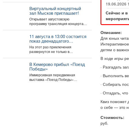
которая не собирается
19.06.2026 
становиться жертвой, попадает...
Виртуальный концертный
Сейчас и в
зал Мысков приглашает!
мероприяти
Открывает августовскую
программу трансляция концерта-
караоке «Споём любимое и
Описание:
родное» - знаковые хиты
11 августа в 13:00 состоится
отечественной киномузыки и...
Для
юных чита
показ двенадцатого
Интерактивное
полнометражного
На этот раз приключения
детям о важнос
мультфильма из знаменитой
развернутся не только в
«богатырской» франшизы -
средневековой Руси, но и в
В ходе игры р
«Три богатыря и Пуп Земли»
доисторические времена....
(2023).
В Кемерово прибыл «Поезд
·
Разгадать заг
Победы»
Иммерсивная передвижная
·
Выполнить ве
выставка «Поезд Победы»
·
Собирать пос
прибыла в Кемерово после двух
дней работы в Новокузнецке.
·
Отгадать, что
Торжественное...
Квиз поможет 
о себе — это н
Стоимость:
руб.