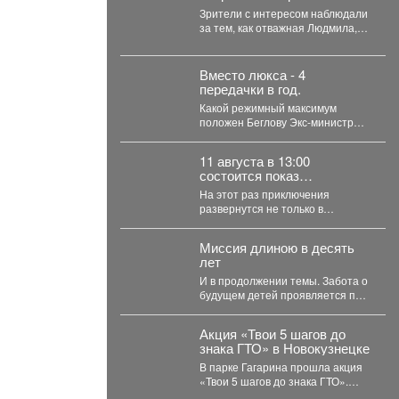
анимационного фильма
Зрители с интересом наблюдали
«Руслан и Людмила.
за тем, как отважная Людмила,
Больше, чем сказка»
которая не собирается
(2023).
становиться жертвой, попадает...
Вместо люкса - 4
передачки в год.
Какой режимный максимум
положен Беглову Экс-министр
здравоохранения Кузбасса
Дмитрий Беглов отправился в
11 августа в 13:00
колонию строгого...
состоится показ
двенадцатого
На этот раз приключения
полнометражного
развернутся не только в
мультфильма из
средневековой Руси, но и в
знаменитой «богатырской»
доисторические времена....
франшизы - «Три богатыря
Миссия длиною в десять
и Пуп Земли» (2023).
лет
И в продолжении темы. Забота о
будущем детей проявляется по-
разному. И пока одни
специалисты центра...
Акция «Твои 5 шагов до
знака ГТО» в Новокузнецке
В парке Гагарина прошла акция
«Твои 5 шагов до знака ГТО».
Мероприятие было