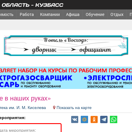
ОБЛАСТЬ - КУЗБАСС
имость
Работа
Компании
Афиша
Обучение
Отдых
реклама
е в наших руках»
тека им. И. М. Киселева
Показать на карте
ероприятия:
дата мероприятия: