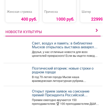
Женская стрижка
Прическа
Шатер
400 руб.
1000 руб.
22999 р
НОВОСТИ КУЛЬТУРЫ
Свет, воздух и память: в библиотеке
Мысков открылась выставка акварели
«Воспоминания»
Друзья, у нас отличные новости для всех
ценителей прекрасного! Если вы ищете повод
заглянуть в...
Поэтический вторник: новые строки о
родном городе
В год 70-летия города Мыски наша
краеведческая литературная рубрика
«Поэтический вторникЪ» продолжает знакомить
читателей с...
Открыт прием заявок на соискание
премий Президента Российской
Федерации для преподавателей в
Премии ежегодно вручаются 150
области музыкального искусства в 2026
преподавателям: 🏆 100 преподавателям ДШИ