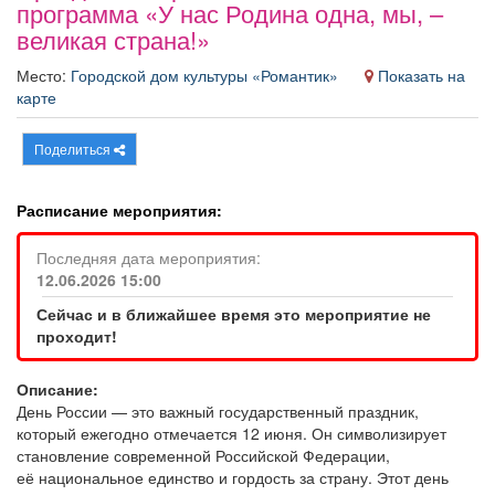
программа «У нас Родина одна, мы, –
Афиша
Обучение
Проекты
великая страна!»
Место:
Городской дом культуры «Романтик»
Показать на
карте
Товары
Поздравления
Погода
Поделиться
Расписание мероприятия:
Последняя дата мероприятия:
ТВ программа
Я - пенсионер
12.06.2026 15:00
Сейчас и в ближайшее время это мероприятие не
проходит!
Описание:
День России — это важный государственный праздник,
который ежегодно отмечается 12 июня. Он символизирует
становление современной Российской Федерации,
её национальное единство и гордость за страну. Этот день