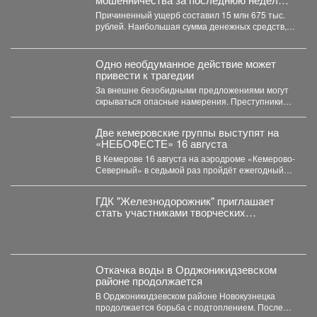
стал 51 житель региона.
Причиненный ущерб составил 15 млн 675 тыс.
рублей. Наибольшая сумма денежных средств,
похищенных с использованием...
Одно необдуманное действие может
привести к трагедии
За внешне безобидными предложениями могут
скрываться опасные намерения. Преступники
используют доверие людей, пытаясь вовлечь
их...
Две кемеровские группы выступят на
«НЕБОФЕСТЕ» 16 августа
В Кемерове 16 августа на аэродроме «Кемерово-
Северный» в седьмой раз пройдёт ежегодный
мультиформатный фестиваль «НЕБОФЕСТ»....
ГДК "Железнодорожник" приглашает
стать участниками творческих
коллективов новом сезоне!
Откачка воды в Орджоникидзевском
районе продолжается
В Орджоникидзевском районе Новокузнецка
продолжается борьба с подтоплением. После