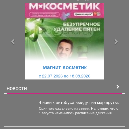
П
С
р
л
е
е
д
д
ы
у
д
ю
у
щ
щ
и
Магнит Косметик
и
й
c 22.07.2026 по 18.08.2026
й
НОВОСТИ
4 новых автобуса выйдут на маршруты.
Один уже ежедневно на линии. Напомним, что с
1 августа изменилось расписание движения
автобусов.