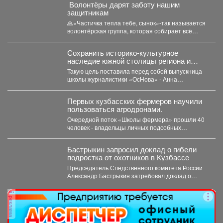
️ Волонтёры дарят заботу нашим
защитникам
🙏«Частичка тепла тебе, сынок»-так называется
волонтёрская группа, которая собирает всё
необходимое для ребят, стоящих на...
Сохранить историко-культурное
наследие южной столицы региона и
создать доступную среду.
Такую цель поставила перед собой выпускница
школы журналистики «ОсНова» - Анна
Маркелова. Результатом работы стал...
Первых кузбасских фермеров научили
пользоваться агродронами.
Очередной поток «Школы фермера» прошли 40
человек - владельцы личных подсобных
хозяйств, начинающие фермеры и...
Бастрыкин запросил доклад о гибели
подростка от охотников в Кузбассе
Председатель Следственного комитета России
Александр Бастрыкин затребовал доклад о
результатах расследования уголовного дела по
факту...
реклама