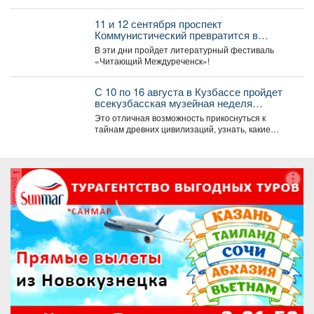
году.
(по 500 тыс. руб.), ...
11 и 12 сентября проспект
Коммунистический превратится в
огромную литературную сцену под
В эти дни пройдет литературный фестиваль
открытым небом.
«Читающий Междуреченск»!
С 10 по 16 августа в Кузбассе пройдет
всекузбасская музейная неделя
археологии и палеонтологии.
Это отличная возможность прикоснуться к
тайнам древних цивилизаций, узнать, какие
удивительные существа населяли наш край...
реклама