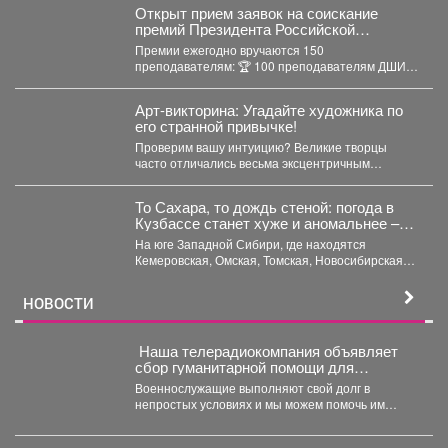
Открыт прием заявок на соискание
премий Президента Российской
Федерации для преподавателей в
Премии ежегодно вручаются 150
области музыкального искусства в 2026
преподавателям: 🏆 100 преподавателям ДШИ
году.
(по 500 тыс. руб.), ...
Арт-викторина: Угадайте художника по
его странной привычке!
Проверим вашу интуицию? Великие творцы
часто отличались весьма эксцентричным
поведением. Пишите в комментариях номер
правильного...
То Сахара, то дождь стеной: погода в
Кузбассе станет хуже и аномальнее –
причина
На юге Западной Сибири, где находятся
Кемеровская, Омская, Томская, Новосибирская
области Алтайский край и Республика...
НОВОСТИ
Наша телерадиокомпания объявляет
сбор гуманитарной помощи для
бойцов СВО
Военнослужащие выполняют свой долг в
непростых условиях и мы можем помочь им
конкретными вещами. Мы...