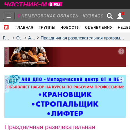
☰
КЕМЕРОВСКАЯ ОБЛАСТЬ - КУЗБАСС
ГЛАВНАЯ
ГРУППЫ
НОВОСТИ
ОБЪЯВЛЕНИЯ
НЕДВ
Главная
Группы
Новости
Главная
Отдых
афиша
Праздничная развлекательная программа «У нас Родина одна, мы, –великая страна!»
реклама
Объявления
Недвижимость
Услуги
реклама
Работа
Транспорт
Компании
Праздничная развлекательная