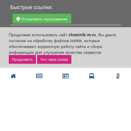
Быстрые ссылки:
Установить приложение
Личный кабинет
Продолжая использовать сайт
chastnik-m.ru
, Вы даете
Подать объявление
согласие на обработку файлов cookie, которые
Подать объявление в газету
обеспечивают корректную работу сайта и сбора
информации для улучшения качества сервисов.
Поздравить
Что такое cookie
Скачать газету "Частник-М"
Рекламодателям:
Бизнес-кабинет
Заказать рекламу
Оплата услуг:
Расценки
Оплатить