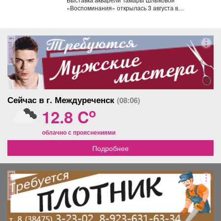
«Воспоминания» открылась 3 августа в
Центральной библиотеке Мысков и сразу стала...
реклама
Сейчас в г. Междуреченск
(08:06)
o
12.8 C
облачно с прояснениями
Подробнее
реклама