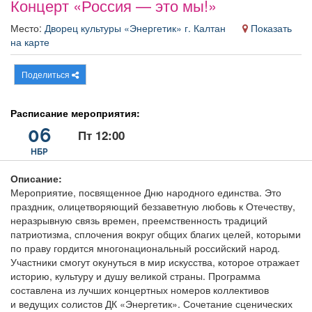
Концерт «Россия — это мы!»
Афиша
Обучение
Проекты
Место:
Дворец культуры «Энергетик» г. Калтан
Показать
на карте
Поделиться
Товары
Поздравления
Погода
Расписание мероприятия:
06
Пт 12:00
НБР
ТВ программа
Я - пенсионер
Описание:
Мероприятие, посвященное Дню народного единства. Это
праздник, олицетворяющий беззаветную любовь к Отечеству,
неразрывную связь времен, преемственность традиций
патриотизма, сплочения вокруг общих благих целей, которыми
по праву гордится многонациональный российский народ.
Участники смогут окунуться в мир искусства, которое отражает
историю, культуру и душу великой страны. Программа
составлена из лучших концертных номеров коллективов
и ведущих солистов ДК «Энергетик». Сочетание сценических