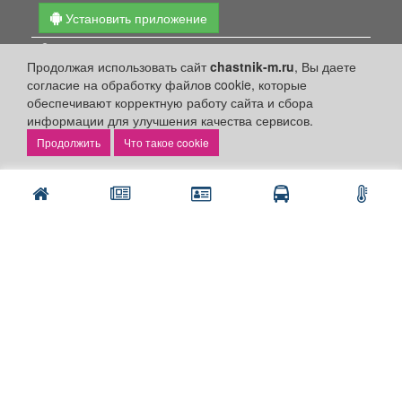
Установить приложение
Личный кабинет
Продолжая использовать сайт
chastnik-m.ru
, Вы даете
Подать объявление
согласие на обработку файлов cookie, которые
Подать объявление в газету
обеспечивают корректную работу сайта и сбора
информации для улучшения качества сервисов.
Поздравить
Что такое cookie
Скачать газету "Частник-М"
Рекламодателям:
Бизнес-кабинет
Заказать рекламу
Оплата услуг:
Расценки
Оплатить
Наши ресурсы: