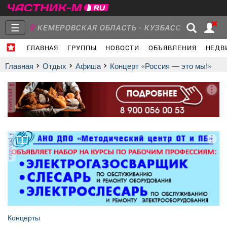
☰
КЕМЕРОВСКАЯ ОБЛАСТЬ - КУЗБАСС
ГЛАВНАЯ
ГРУППЫ
НОВОСТИ
ОБЪЯВЛЕНИЯ
НЕДВ
Главная
Группы
Новости
Главная
Отдых
афиша
Концерт «Россия — это мы!»
реклама
Объявления
Недвижимость
Услуги
реклама
Работа
Транспорт
Компании
Концерты