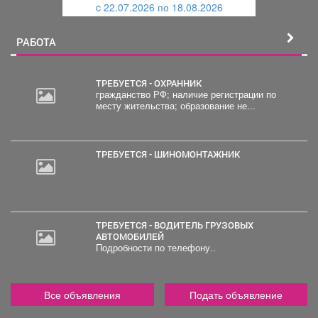
c 22.07.2026 по 18.08.2026
й
РАБОТА
ТРЕБУЕТСЯ - ОХРАННИК
гражданство РФ; наличие регистрации по
месту жительства; образование не...
20
000
руб.
ТРЕБУЕТСЯ - ШИНОМОНТАЖНИК
ТРЕБУЕТСЯ - ВОДИТЕЛЬ ГРУЗОВЫХ
АВТОМОБИЛЕЙ
Подробности по телефону..
Все объявления
Подать объявление