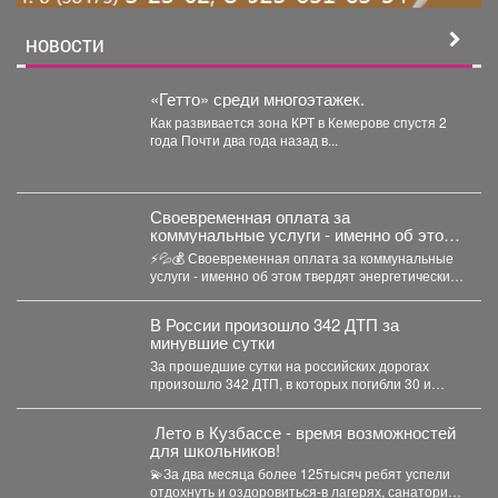
НОВОСТИ
«Гетто» среди многоэтажек.
Как развивается зона КРТ в Кемерове спустя 2
года Почти два года назад в...
Своевременная оплата за
коммунальные услуги - именно об этом
твердят энергетические компании.
⚡💦💰 Своевременная оплата за коммунальные
услуги - именно об этом твердят энергетические
компании. Все...
В России произошло 342 ДТП за
минувшие сутки
За прошедшие сутки на российских дорогах
произошло 342 ДТП, в которых погибли 30 и
получили...
️ Лето в Кузбассе - время возможностей
для школьников!
💫За два месяца более 125тысяч ребят успели
отдохнуть и оздоровиться-в лагерях, санаториях