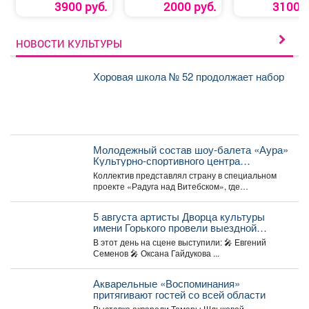
3900 руб.
2000 руб.
3100 р
НОВОСТИ КУЛЬТУРЫ
Хоровая школа № 52 продолжает набор
Молодежный состав шоу-балета «Аура»
Культурно-спортивного центра
металлургов победил в международном
Коллектив представлял страну в специальном
конкурсе «Славянский базар» в
проекте «Радуга над Витебском», где
Витебске.
соревновались творческие коллективы из
России,...
5 августа артисты Дворца культуры
имени Горького провели выездной
концерт в реабилитационном центре
В этот день на сцене выступили: 🎤 Евгений
«Топаз».
Семенов 🎤 Оксана Гайдукова ...
Акварельные «Воспоминания»
притягивают гостей со всей области
Выставка акварели Тамары Шлыковой