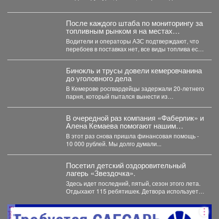
жилом фонде и социальных учреждениях,
восстановлении...
После каждого штаба по мониторингу за
топливным рынком я на местах
проверяю, соответствует ли озвученная
Водители и операторы АЗС подтверждают, что
информация действительности.
перебоев в поставках нет, все виды топлива есть
в...
Бинокль и трусы довели кемеровчанина
до уголовного дела
В Кемерове росгвардейцы задержали 20-летнего
парня, который пытался вынести из
гипермаркета необычный комплектвещей. В...
В очередной раз компания «Фаберлик» и
Алена Кемаева помогают нашим
хвостикам!
В этот раз снова пришла финансовая помощь -
10 000 рублей. Мы долго думали...
Посетил детский оздоровительный
лагерь «Звездочка».
Здесь идет последний, пятый, сезон этого лета.
Отдыхают 115 ребятишек. Детвора использует
каждый день...