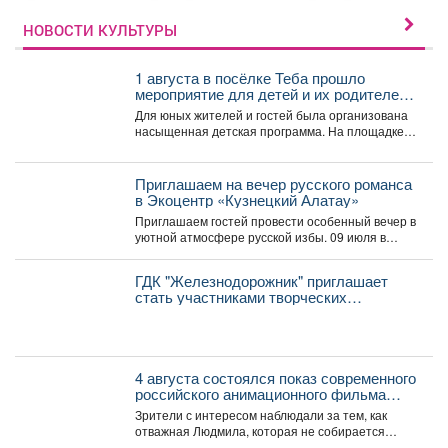
НОВОСТИ КУЛЬТУРЫ
1 августа в посёлке Теба прошло
мероприятие для детей и их родителей
посвященное дню рождения поселка.
Для юных жителей и гостей была организована
насыщенная детская программа. На площадке
звучал детский смех...
Приглашаем на вечер русского романса
в Экоцентр «Кузнецкий Алатау»
Приглашаем гостей провести особенный вечер в
уютной атмосфере русской избы. 09 июля в
15:00...
ГДК "Железнодорожник" приглашает
стать участниками творческих
коллективов новом сезоне!
4 августа состоялся показ современного
российского анимационного фильма
«Руслан и Людмила. Больше, чем
Зрители с интересом наблюдали за тем, как
сказка» (2023).
отважная Людмила, которая не собирается
становиться жертвой, попадает...