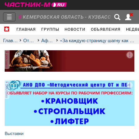
☰
КЕМЕРОВСКАЯ ОБЛАСТЬ - КУЗБАСС
ГЛАВНАЯ
ГРУППЫ
НОВОСТИ
ОБЪЯВЛЕНИЯ
НЕДВ
Главная
Группы
Новости
Главная
Отдых
афиша
«За каждую страницу шагну как за порог»
реклама
Объявления
Недвижимость
Услуги
реклама
Работа
Транспорт
Компании
Выставки