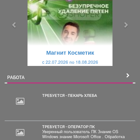
е
е
д
д
ы
у
д
ю
у
щ
щ
и
Магнит Косметик
и
й
c 22.07.2026 по 18.08.2026
й
РАБОТА
ТРЕБУЕТСЯ - ПЕКАРЬ ХЛЕБА
20
000
руб.
ТРЕБУЕТСЯ - ОПЕРАТОР ПК
Уверенный пользователь ПК Знание OS
Windows знание Microsoft Office . Обработка