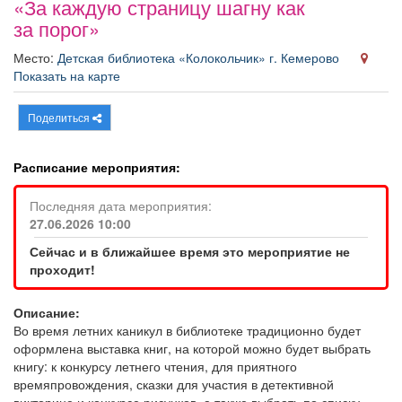
«За каждую страницу шагну как
Афиша
Обучение
Проекты
за порог»
Место:
Детская библиотека «Колокольчик» г. Кемерово
Показать на карте
Товары
Поздравления
Погода
Поделиться
Расписание мероприятия:
Последняя дата мероприятия:
ТВ программа
Я - пенсионер
27.06.2026 10:00
Сейчас и в ближайшее время это мероприятие не
проходит!
Описание:
Во время летних каникул в библиотеке традиционно будет
оформлена выставка книг, на которой можно будет выбрать
книгу: к конкурсу летнего чтения, для приятного
времяпровождения, сказки для участия в детективной
викторине и конкурсе рисунков, а также выбрать по списку