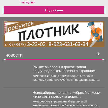
пасмурно
Подробнее
реклама
НОВОСТИ
Рыжие выбросы и грохот: завод
предупредил кемеровчан о страшном
Кемеровский завод предупредил жителей о
плановых работах. КАО "Азот" предупреждает
жителей Кемерова о плановых...
Новосибирцы попали в «чёрный список»
из‑за срыва ремонта дорог
Прокопьевска
Кемеровское управление Федеральной
антимонопольной службы внесло новосибирскую