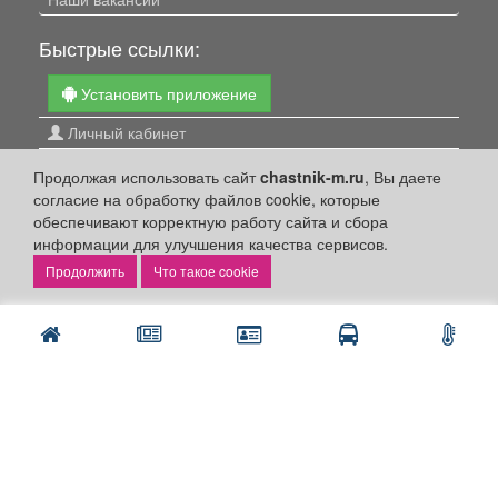
Быстрые ссылки:
Установить приложение
Личный кабинет
Подать объявление
Продолжая использовать сайт
chastnik-m.ru
, Вы даете
Подать объявление в газету
согласие на обработку файлов cookie, которые
обеспечивают корректную работу сайта и сбора
Поздравить
информации для улучшения качества сервисов.
Скачать газету "Частник-М"
Что такое cookie
Рекламодателям:
Бизнес-кабинет
Заказать рекламу
Оплата услуг:
Расценки
Оплатить