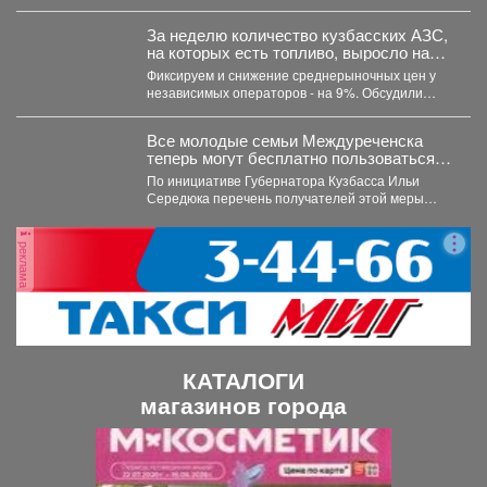
компанию ООО «Сибдорстрой» в реестр
недобросовестных поставщиков. Речь...
За неделю количество кузбасских АЗС,
на которых есть топливо, выросло на
21,3%.
Фиксируем и снижение среднерыночных цен у
независимых операторов - на 9%. Обсудили
ситуацию на...
Все молодые семьи Междуреченска
теперь могут бесплатно пользоваться
предметами первой необходимости для
По инициативе Губернатора Кузбасса Ильи
новорождённых.
Середюка перечень получателей этой меры
поддержки расширен. Подробности далее.
реклама
КАТАЛОГИ
магазинов города
П
С
р
л