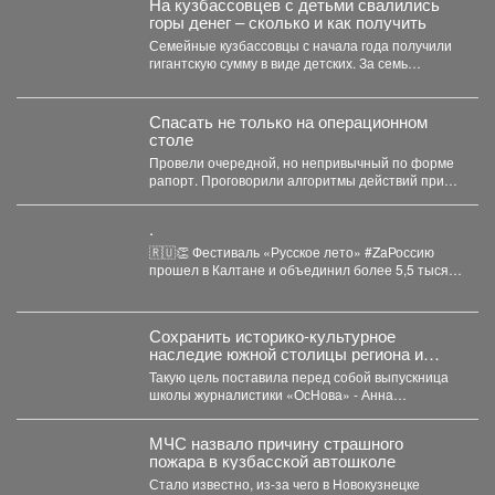
На кузбассовцев с детьми свалились
горы денег – сколько и как получить
Семейные кузбассовцы с начала года получили
гигантскую сумму в виде детских. За семь
месяцев...
Спасать не только на операционном
столе
Провели очередной, но непривычный по форме
рапорт. Проговорили алгоритмы действий при
беспилотной угрозе. Какие зоны...
.
🇷🇺👏 Фестиваль «Русское лето» #ZaРоссию
прошел в Калтане и объединил более 5,5 тысяч
горожан. Детские...
Сохранить историко-культурное
наследие южной столицы региона и
создать доступную среду.
Такую цель поставила перед собой выпускница
школы журналистики «ОсНова» - Анна
Маркелова. Результатом работы стал...
МЧС назвало причину страшного
пожара в кузбасской автошколе
Стало известно, из-за чего в Новокузнецке