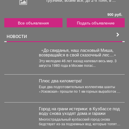
900 руб.
Все объявления
Подать объявление
НОВОСТИ
«До свиданья, наш ласковый Миша,
возвращайся в свой сказочный лес…»
Эту мелодию 46 лет назад напевал весь мир. 3
августа 1980 года в Москве погас...
Плюс два километра!
Еще два подготовительных коллектива шахты
«Усковская» прошли по 1 км горных выработок с
начала года....
Город на грани истерики: в Кузбассе под
воду снова уходят дома и гаражи
Многострадальный кузбасский город снова
бедствует из-за подземных вод, которые топят
подвалы и уже проникают в...