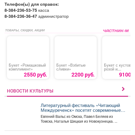
Телефон(ы) для справок:
8-384-236-53-75
касса
8-384-236-36-47
администратор
ТОВАРЫ, СКИДКИ, АКЦИИ
Букет «Ромашковый
Букет «Взбитые
Букет с кустово
комплимент»
сливки»
розой и
альстромерией
2550 руб.
2200 руб.
9100 р
НОВОСТИ КУЛЬТУРЫ
Литературный фестиваль «Читающий
Междуреченск» посетят современные
сибирские писатели
Евгений Вальс из Омска, Павел Беляев из
Томска, Наталья Шицкая из Новокузнецка. ...