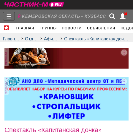
☰
КЕМЕРОВСКАЯ ОБЛАСТЬ - КУЗБАСС
ГЛАВНАЯ
ГРУППЫ
НОВОСТИ
ОБЪЯВЛЕНИЯ
НЕДВ
Главная
Группы
Новости
Главная
Отдых
афиша
Спектакль «Капитанская дочка»
реклама
Объявления
Недвижимость
Услуги
реклама
Работа
Транспорт
Компании
Спектакль «Капитанская дочка»