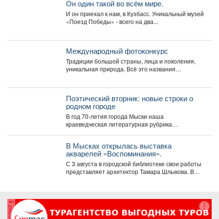
Он один такой во всём мире.
И он приехал к нам, в Кузбасс. Уникальный музей
«Поезд Победы» - всего на два...
Международный фотоконкурс
Традиции большой страны, лица и поколения,
уникальная природа. Всё это названия
номинаций международного фотоконкурса
«Русская...
Поэтический вторник: новые строки о
родном городе
В год 70-летия города Мыски наша
краеведческая литературная рубрика
«Поэтический вторникЪ» продолжает знакомить
читателей с...
В Мысках открылась выставка
акварелей «Воспоминания».
С 3 августа в городской библиотеке свои работы
представляет архитектор Тамара Шлыкова. В
экспозиции...
реклама