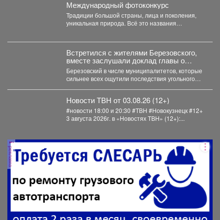
Международный фотоконкурс
Традиции большой страны, лица и поколения,
уникальная природа. Всё это названия
номинаций международного фотоконкурса
«Русская...
Встретился с жителями Березовского,
вместе заслушали доклад главы о
развитии города.
Березовский в числе муниципалитетов, которые
сильнее всех ощутили последствия угольного
кризиса. Важно, что идет работа...
Новости ТВН от 03.08.26 (12+)
#новости 18:00 и 20:30 #ТВН #Новокузнецк #12+
3 августа 2026г. в «Новостях ТВН» (12+):...
реклама