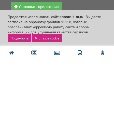
Установить приложение
Личный кабинет
Продолжая использовать сайт
chastnik-m.ru
, Вы даете
согласие на обработку файлов cookie, которые
Подать объявление
обеспечивают корректную работу сайта и сбора
Подать объявление в газету
информации для улучшения качества сервисов.
Поздравить
Что такое cookie
Скачать газету "Частник-М"
Рекламодателям:
Бизнес-кабинет
Заказать рекламу
Оплата услуг:
Расценки
Оплатить
Наши ресурсы: