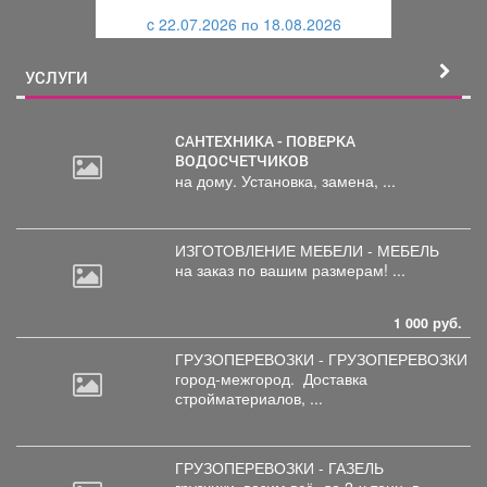
и
й
c 22.07.2026 по 18.08.2026
й
УСЛУГИ
САНТЕХНИКА - ПОВЕРКА
ВОДОСЧЕТЧИКОВ
на дому. Установка, замена, ...
ИЗГОТОВЛЕНИЕ МЕБЕЛИ - МЕБЕЛЬ
на
заказ по вашим размерам! ...
1 000 руб.
ГРУЗОПЕРЕВОЗКИ - ГРУЗОПЕРЕВОЗКИ
город-межгород.
Доставка
стройматериалов, ...
ГРУЗОПЕРЕВОЗКИ - ГАЗЕЛЬ
грузчики,
возим всё, до 2-х тонн, в ...