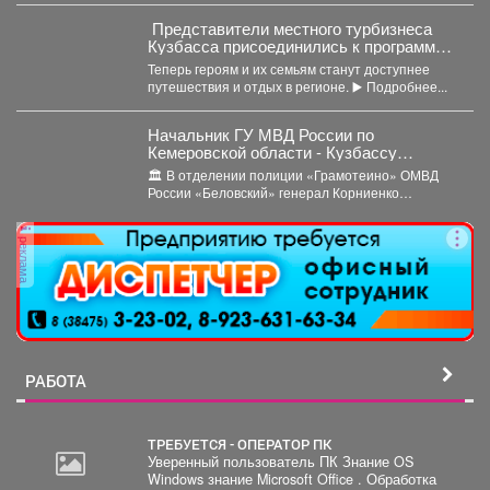
Представители местного турбизнеса
Кузбасса присоединились к программе
поддержки участников СВО и их
Теперь героям и их семьям станут доступнее
близкихне.
путешествия и отдых в регионе. ▶️ Подробнее...
Начальник ГУ МВД России по
Кемеровской области - Кузбассу
Геннадий Корниенко проверил работу
🏛️ В отделении полиции «Грамотеино» ОМВД
подразделений отдела МВД России
России «Беловский» генерал Корниенко
«Беловский»
осмотрел служебные помещения, проверил
ведение...
реклама
РАБОТА
ТРЕБУЕТСЯ - ОПЕРАТОР ПК
Уверенный пользователь ПК Знание OS
Windows знание Microsoft Office . Обработка