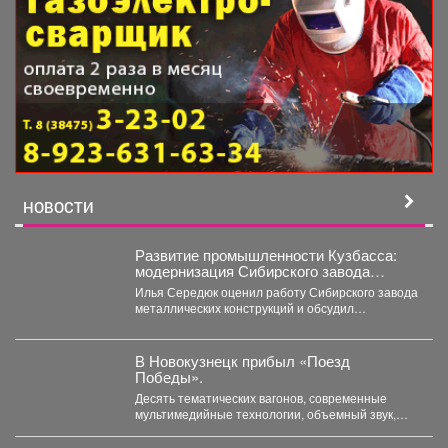
НОВОСТИ
Развитие промышленности Кузбасса:
модернизация Сибирского завода
металлических конструкций
Илья Середюк оценил работу Сибирского завода
металлических конструкций и обсудил
модернизацию с «Сибшахтострой». В...
В Новокузнецк прибыл «Поезд
Победы».
Десять тематических вагонов, современные
мультимедийные технологии, объемный звук,
световые эффекты помогают погрузиться в
атмосферу Великой...