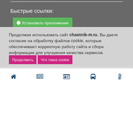
Быстрые ссылки:
Установить приложение
Личный кабинет
Продолжая использовать сайт
chastnik-m.ru
, Вы даете
согласие на обработку файлов cookie, которые
Подать объявление
обеспечивают корректную работу сайта и сбора
Подать объявление в газету
информации для улучшения качества сервисов.
Поздравить
Что такое cookie
Скачать газету "Частник-М"
Рекламодателям:
Бизнес-кабинет
Заказать рекламу
Оплата услуг:
Расценки
Оплатить