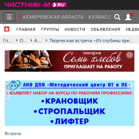
☰
КЕМЕРОВСКАЯ ОБЛАСТЬ - КУЗБАСС
ГЛАВНАЯ
ГРУППЫ
НОВОСТИ
ОБЪЯВЛЕНИЯ
НЕДВ
Главная
Группы
Новости
Главная
Отдых
афиша
Творческая встреча «Из глубины времен. Чылтыс Таннагашева»
реклама
Объявления
Недвижимость
Услуги
реклама
Работа
Транспорт
Компании
Встреча