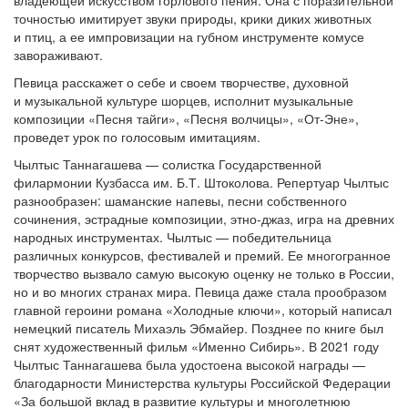
точностью имитирует звуки природы, крики диких животных
и птиц, а ее импровизации на губном инструменте комусе
завораживают.
Певица расскажет о себе и своем творчестве, духовной
и музыкальной культуре шорцев, исполнит музыкальные
композиции «Песня тайги», «Песня волчицы», «От-Эне»,
проведет урок по голосовым имитациям.
Чылтыс Таннагашева — солистка Государственной
филармонии Кузбасса им. Б.Т. Штоколова. Репертуар Чылтыс
разнообразен: шаманские напевы, песни собственного
сочинения, эстрадные композиции, этно-джаз, игра на древних
народных инструментах. Чылтыс — победительница
различных конкурсов, фестивалей и премий. Ее многогранное
творчество вызвало самую высокую оценку не только в России,
но и во многих странах мира. Певица даже стала прообразом
главной героини романа «Холодные ключи», который написал
немецкий писатель Михаэль Эбмайер. Позднее по книге был
снят художественный фильм «Именно Сибирь». В 2021 году
Чылтыс Таннагашева была удостоена высокой награды —
благодарности Министерства культуры Российской Федерации
«За большой вклад в развитие культуры и многолетнюю