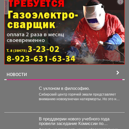
реклама
НОВОСТИ
С уклоном в философию.
Сибирский центр горячей эмали представляет
вниманию новокузнечан натюрморты. Но это не
просто «вазочки и...
В преддверии нового учебного года
провели заседание Комиссии по
чрезвычайным ситуациям и пожарной