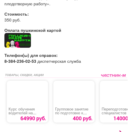
плодотворную работу».
Стоимость:
350 руб.
Оплата пушкинской картой
Телефон(ы) для справок:
8-384-236-02-53
диспетчерская служба
ТОВАРЫ, СКИДКИ, АКЦИИ
Курс обучения
Групповое занятие
Переподготовка
водителей на
по подготовке к
специалистов А
категорию «В»
школе
«Специалист,
64990 руб.
400 руб.
14000 р
ответственный з
обеспечение
безопасности