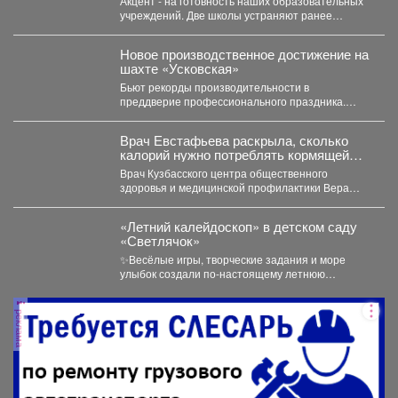
Акцент - на готовность наших образовательных
безопасности.
учреждений. Две школы устраняют ранее
выданные предписания. Учреждения...
Новое производственное достижение на
шахте «Усковская»
Бьют рекорды производительности в
преддверие профессионального праздника.
Сразу две бригады проходчиков шахты
«Усковская» с разницей...
Врач Евстафьева раскрыла, сколько
калорий нужно потреблять кормящей
маме
Врач Кузбасского центра общественного
здоровья и медицинской профилактики Вера
Евстафьева поясняет, что количество калорий
зависит...
«Летний калейдоскоп» в детском саду
«Светлячок»
✨Весёлые игры, творческие задания и море
улыбок создали по-настоящему летнюю
атмосферу счастья! 👀Кто принял...
реклама