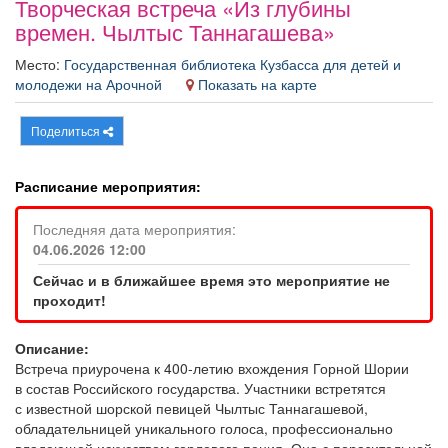
Творческая встреча «Из глубины
Афиша
Обучение
Проекты
времен. Чылтыс Таннагашева»
Место:
Государственная библиотека Кузбасса для детей и
молодежи на Арочной
Показать на карте
Товары
Поздравления
Погода
Поделиться
Расписание мероприятия:
Последняя дата мероприятия:
ТВ программа
Я - пенсионер
04.06.2026 12:00
Сейчас и в ближайшее время это мероприятие не
проходит!
Описание:
Встреча приурочена к 400-летию вхождения Горной Шории
в состав Российского государства. Участники встретятся
с известной шорской певицей Чылтыс Таннагашевой,
обладательницей уникального голоса, профессионально
владеющей искусством горлового пения. Она с поразительной