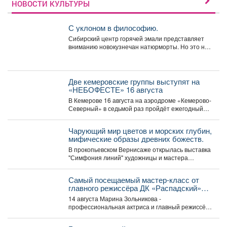
дорожного
НОВОСТИ КУЛЬТУРЫ
движения»
С уклоном в философию.
Сибирский центр горячей эмали представляет
вниманию новокузнечан натюрморты. Но это не
просто «вазочки и...
Две кемеровские группы выступят на
«НЕБОФЕСТЕ» 16 августа
В Кемерове 16 августа на аэродроме «Кемерово-
Северный» в седьмой раз пройдёт ежегодный
мультиформатный фестиваль «НЕБОФЕСТ»....
Чарующий мир цветов и морских глубин,
мифические образы древних божеств.
В прокопьевском Вернисаже открылась выставка
"Симфония линий" художницы и мастера
декоративно-прикладного искусства Натальи
Калугиной. ...
Самый посещаемый мастер‑класс от
главного режиссёра ДК «Распадский»
возвращается
14 августа Марина Зольникова -
профессиональная актриса и главный режиссёр
Дворца культуры - снова проведёт...