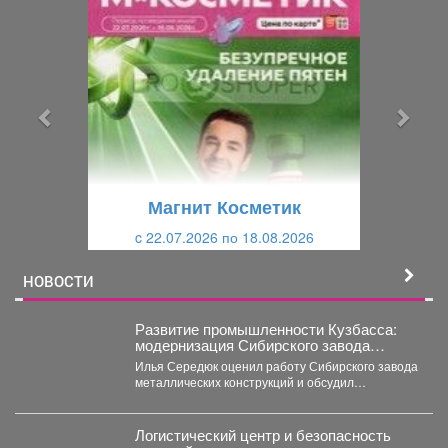
р
л
е
е
д
д
ы
у
д
ю
у
щ
щ
и
Магнит Косметик
и
й
c 22.07.2026 по 18.08.2026
й
НОВОСТИ
Развитие промышленности Кузбасса:
модернизация Сибирского завода
металлических конструкций
Илья Середюк оценил работу Сибирского завода
металлических конструкций и обсудил
модернизацию с «Сибшахтострой». В...
Логистический центр и безопасность