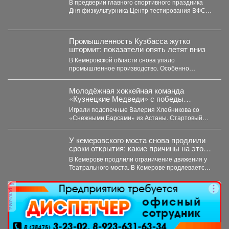
В предверии главного спортивного праздника
Дня физкультурника Центр тестирования ВФСК
ГТО МАУ ДО "Спортивной...
Промышленность Кузбасса жутко
штормит: показатели опять летят вниз
В Кемеровской области снова упало
промышленное производство. Особенно
болезненно – в нескольких сферах. С...
Молодёжная хоккейная команда
«Кузнецкие Медведи» с победы
стартовала на предсезонном турнире в
Играли подопечные Валерия Хлебникова со
Омске.
«Снежными Барсами» из Астаны. Стартовый
отрезок прошёл на высоких...
У кемеровского моста снова продлили
сроки открытия: какие причины на этот
раз
В Кемерове продлили ограничение движения у
Театрального моста. В Кемерове продлевается
временное ограничение автомобильного...
реклама