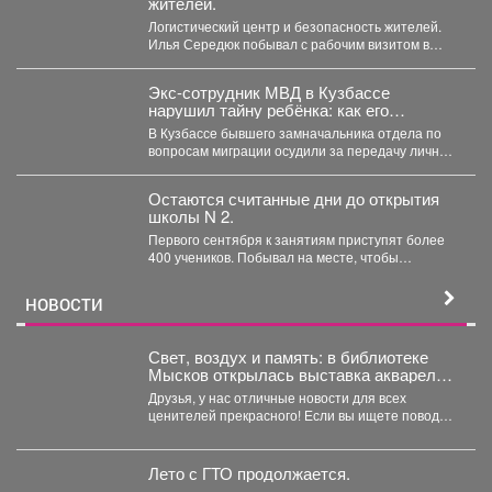
жителей.
Логистический центр и безопасность жителей.
Илья Середюк побывал с рабочим визитом в
Берёзовском. 🤝 ...
Экс-сотрудник МВД в Кузбассе
нарушил тайну ребёнка: как его
наказали
В Кузбассе бывшего замначальника отдела по
вопросам миграции осудили за передачу личных
данных несовершеннолетнего. ...
Остаются считанные дни до открытия
школы N 2.
Первого сентября к занятиям приступят более
400 учеников. Побывал на месте, чтобы
убедиться, что мы...
НОВОСТИ
Свет, воздух и память: в библиотеке
Мысков открылась выставка акварели
«Воспоминания»
Друзья, у нас отличные новости для всех
ценителей прекрасного! Если вы ищете повод
заглянуть в...
Лето с ГТО продолжается.