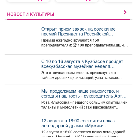
НОВОСТИ КУЛЬТУРЫ
Открыт прием заявок на соискание
премий Президента Российской
Федерации для преподавателей в
Премии ежегодно вручаются 150
области музыкального искусства в 2026
преподавателям: 🏆 100 преподавателям ДШИ
году.
(по 500 тыс. руб.), ...
С 10 по 16 августа в Кузбассе пройдет
всекузбасская музейная неделя
археологии и палеонтологии.
Это отличная возможность прикоснуться к
тайнам древних цивилизаций, узнать, какие
удивительные существа населяли наш край...
Мы продолжаем наше знакомство, и
сегодня наш гость - руководитель Арт-
студии «Просто интересно» - Некрасова
Роза Ильясовна - педагог с большим опытом, чей
Роза Ильясовна.
таланты и многолетний стаж вдохновляют
участников на...
12 августа в 18:00 состоится показ
легендарной драмы «Мужики!.
12 августа в 18:00 состоится показ легендарной
драмы «Мужики!..» (1981) режиссёра Искры