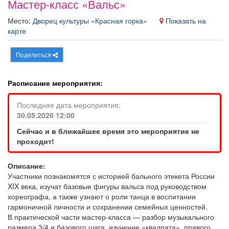
Мастер-класс «Вальс»
Афиша
Обучение
Проекты
Место:
Дворец культуры «Красная горка»
Показать на
карте
Поделиться
Товары
Поздравления
Погода
Расписание мероприятия:
Последняя дата мероприятия:
30.05.2026 12:00
ТВ программа
Я - пенсионер
Сейчас и в ближайшее время это мероприятие не
проходит!
Описание:
Участники познакомятся с историей бального этикета России
XIX века, изучат базовые фигуры вальса под руководством
хореографа, а также узнают о роли танца в воспитании
гармоничной личности и сохранении семейных ценностей.
В практической части мастер-класса — разбор музыкального
размера 3/4 и базового шага, изучение «квадрата», правого