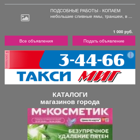
ПОДСОБНЫЕ РАБОТЫ - КОПАЕМ
небольшие
сливные ямы, траншеи, в ...
1 000 руб.
Все объявления
Подать объявление
реклама
КАТАЛОГИ
магазинов города
П
С
р
л
е
е
д
д