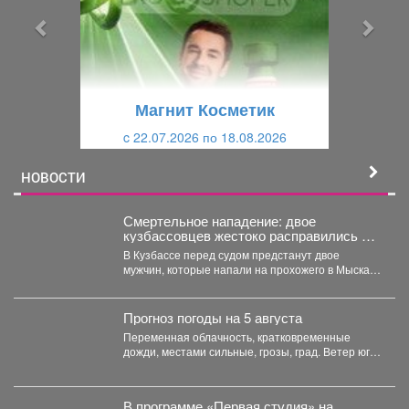
ы
у
д
ю
у
щ
щ
и
Магнит Косметик
и
й
c 22.07.2026 по 18.08.2026
й
НОВОСТИ
Смертельное нападение: двое
кузбассовцев жестоко расправились с
прохожим
В Кузбассе перед судом предстанут двое
мужчин, которые напали на прохожего в Мысках
и жестоко...
Прогноз погоды на 5 августа
Переменная облачность, кратковременные
дожди, местами сильные, грозы, град. Ветер юго-
западный 4-9 м/с, порывы до 18...
В программе «Первая студия» на