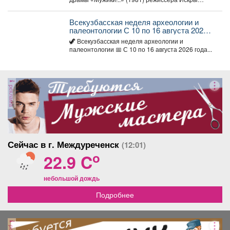
Бабич. Фильм,...
Всекузбасская неделя археологии и
палеонтологии С 10 по 16 августа 2026
года в музеях Кузбасса пройдет Неделя
🦖 Всекузбасская неделя археологии и
археологии и палеонтологии,
палеонтологии 📅 С 10 по 16 августа 2026 года...
приуроченная ко Дню археолога (15
августа) и Дню палеон
реклама
Сейчас в г. Междуреченск
(12:01)
o
22.9 C
небольшой дождь
Подробнее