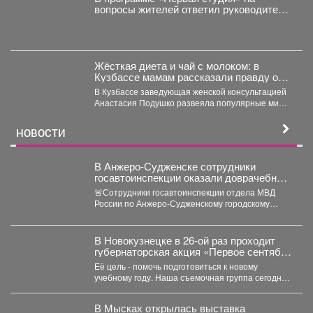
вопросы жителей ответил руководитель
администрации Куйбышевского района
Сергей Маисеев.
Жёсткая диета и чай с молоком: в
Кузбассе мамам рассказали правду о
грудном вскармливании
В Кузбассе заведующая женской консультацией
Анастасия Подушко развеяла популярные мифы
о питании кормящих мам. ...
НОВОСТИ
В Анжеро-Судженске сотрудники
госавтоинспекции оказали доврачебную
помощь мужчине, пострадавшему от
🚨Сотрудники госавтоинспекции отдела МВД
укуса гадюки
России по Анжеро-Судженскому городскому
округу капитан полиции Виктор Шуман и
лейтенант...
В Новокузнецке в 26-ой раз проходит
губернаторская акция «Первое сентября
каждому школьнику».
Её цель - помочь подготовиться к новому
учебному году. Наша съемочная группа сегодня
посетила социальную...
В Мысках открылась выставка