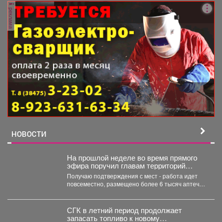
реклама
НОВОСТИ
На прошлой неделе во время прямого
эфира поручил главам территорий
проверить готовность укрытий и
Получаю подтверждения с мест - работа идет
обеспечить общественные места
повсеместно, размещено более 6 тысяч аптечек
аптечками.
и обустроено...
СГК в летний период продолжает
запасать топливо к новому