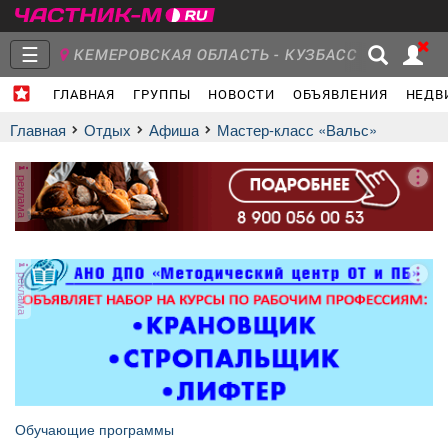
☰
КЕМЕРОВСКАЯ ОБЛАСТЬ - КУЗБАСС
ГЛАВНАЯ
ГРУППЫ
НОВОСТИ
ОБЪЯВЛЕНИЯ
НЕДВ
Главная
Группы
Новости
Главная
Отдых
афиша
Мастер-класс «Вальс»
реклама
Объявления
Недвижимость
Услуги
реклама
Работа
Транспорт
Компании
Обучающие программы