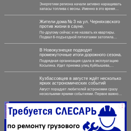
отопительному сезону
Энергетики региона начали активно наращивать
запасы топлива с весны. Именно в это время
электростанции проходят...
Жители дома № 3 на ул. Черняховского
против жизни в сауне.
По-другому сейчас и не назвать их квартиры.
Подвал 6-подъездной пятиэтажки затопила
горячая вода, и её...
В Новокузнецке подводят
промежуточные итоги дорожного сезона.
Подрядная организация сдала в эксплуатацию
Косыгина. Идет приемка улиц Куйбышева,
Фесковской, Кузнецова и других. Продолжается...
Кузбассовцев в августе ждёт несколько
ярких астрономических событий
Август порадует любителей астрономии сразу
несколькими яркими событиями. Первое важное
явление месяца - частное лунное...
реклама