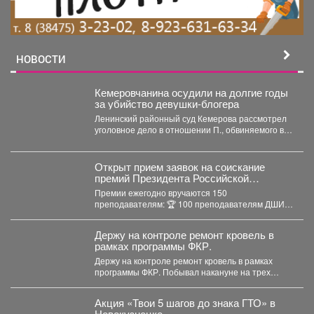
НОВОСТИ
Кемеровчанина осудили на долгие годы
за убийство девушки-блогера
Ленинский районный суд Кемерова рассмотрел
уголовное дело в отношении П., обвиняемого в
убийстве 29-летнего блогера...
Открыт прием заявок на соискание
премий Президента Российской
Федерации для преподавателей в
Премии ежегодно вручаются 150
области музыкального искусства в 2026
преподавателям: 🏆 100 преподавателям ДШИ
году.
(по 500 тыс. руб.), ...
Держу на контроле ремонт кровель в
рамках программы ФКР.
Держу на контроле ремонт кровель в рамках
программы ФКР. Побывал накануне на трех
адресах: ...
Акция «Твои 5 шагов до знака ГТО» в
Новокузнецке