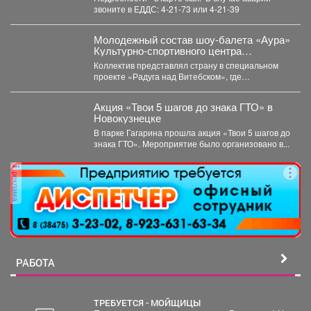
звоните в ЕДДС: 4-21-73 или 4-21-39
Молодежный состав шоу-балета «Аура»
Культурно-спортивного центра
металлургов победил в международном
Коллектив представлял страну в специальном
конкурсе «Славянский базар» в
проекте «Радуга над Витебском», где
Витебске.
соревновались творческие коллективы из
России,...
Акция «Твои 5 шагов до знака ГТО» в
Новокузнецке
В парке Гагарина прошла акция «Твои 5 шагов до
знака ГТО». Мероприятие было организовано в...
реклама
РАБОТА
ТРЕБУЕТСЯ - МОЙЩИЦЫ