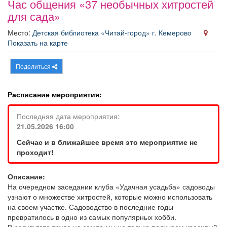
Час общения «37 необычных хитростей
Афиша
Обучение
Проекты
для сада»
Место:
Детская библиотека «Читай-город» г. Кемерово
Показать на карте
Товары
Поздравления
Погода
Поделиться
Расписание мероприятия:
Последняя дата мероприятия:
ТВ программа
Я - пенсионер
21.05.2026 16:00
Сейчас и в ближайшее время это мероприятие не
проходит!
Описание:
На очередном заседании клуба «Удачная усадьба» садоводы
узнают о множестве хитростей, которые можно использовать
на своем участке. Садоводство в последние годы
превратилось в одно из самых популярных хобби.
В результате труда на земле мы не только получаем красивый