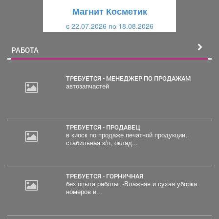
щ
и
Магнит Косметик
и
й
c 22.07.2026 по 18.08.2026
й
РАБОТА
ТРЕБУЕТСЯ - МЕНЕДЖЕР ПО ПРОДАЖАМ
автозапчастей
ТРЕБУЕТСЯ - ПРОДАВЕЦ
в киоск по продаже печатной продукции,.
стабильная з/п, оклад...
ТРЕБУЕТСЯ - ГОРНИЧНАЯ
без опыта работы. -Влажная и сухая уборка
номеров и...