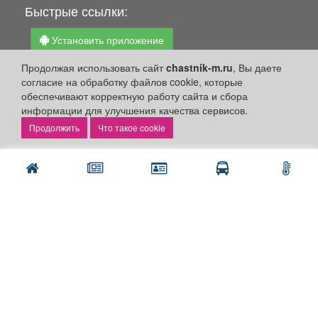
Быстрые ссылки:
Установить приложение
Личный кабинет
Продолжая использовать сайт
chastnik-m.ru
, Вы даете
согласие на обработку файлов cookie, которые
Подать объявление
обеспечивают корректную работу сайта и сбора
Подать объявление в газету
информации для улучшения качества сервисов.
Поздравить
Что такое cookie
Скачать газету "Частник-М"
Рекламодателям:
Бизнес-кабинет
Заказать рекламу
Оплата услуг:
Расценки
Оплатить