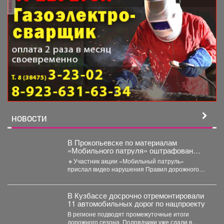
реклама
НОВОСТИ
В Прокопьевске по материалам
«Мобильного патруля» оштрафован
автомобилист, который дважды
🔹Участник акции «Мобильный патруль»
нарушил ПДД
прислал видео нарушения Правил дорожного
движения, совершенного водителем автомобиля
«БМВ» в...
В Кузбассе досрочно отремонтировали
11 автомобильных дорог по нацпроекту
В регионе подводят промежуточные итоги
дорожного сезона. Подрядчики уже сдали в