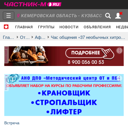
☰
КЕМЕРОВСКАЯ ОБЛАСТЬ - КУЗБАСС
ГЛАВНАЯ
ГРУППЫ
НОВОСТИ
ОБЪЯВЛЕНИЯ
НЕДВ
Главная
Группы
Новости
Главная
Отдых
афиша
Час общения «37 необычных хитростей для сада»
реклама
Объявления
Недвижимость
Услуги
реклама
Работа
Транспорт
Компании
Встреча