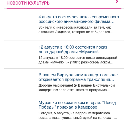
НОВОСТИ КУЛЬТУРЫ
4 августа состоялся показ современного
российского анимационного фильма
«Руслан и Людмила. Больше, чем
Зрители с интересом наблюдали за тем, как
сказка» (2023).
отважная Людмила, которая не собирается
становиться жертвой, попадает...
12 августа в 18:00 состоится показ
легендарной драмы «Мужики!.
12 августа в 18:00 состоится показ легендарной
драмы «Мужики!..» (1981) режиссёра Искры
Бабич. Фильм,...
В нашем Виртуальном концертном зале
открывается программа трансляция
концерта-караоке «Споём любимое и
Дорогие мысковчане! 🎤 В нашем Виртуальном
родное»!
концертном зале открывается программа
трансляция концерта-караоке «Споём
любимое...
Мурашки по коже и ком в горле: "Поезд
Победы" приехал в Кемерово
Сегодня, 5 августа, на перрон кемеровского
вокзала встал уникальный музей на колесах –
"Поезд Победы"....