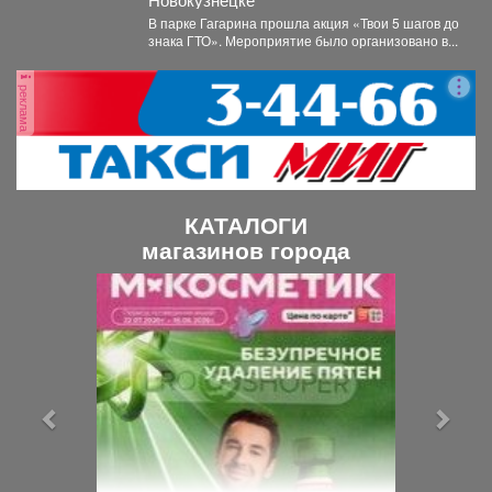
В парке Гагарина прошла акция «Твои 5 шагов до
знака ГТО». Мероприятие было организовано в...
реклама
КАТАЛОГИ
магазинов города
П
С
р
л
е
е
д
д
ы
у
д
ю
у
щ