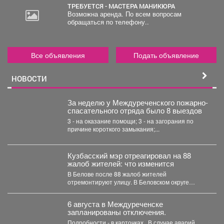
ТРЕБУЕТСЯ - МАСТЕРА МАНИКЮРА
Возможна аренда. По всем вопросам
обращаться по телефону..
Все объявления
Подать объявление
НОВОСТИ
За неделю у Междуреченского пожарно-
спасательного отряда было 8 выездов
3 - на оказание помощи; 3 - на загорания по
причине короткого замыкания;...
Кузбасский мэр отреагировал на 88
жалоб жителей: что изменится
В Белове после 88 жалоб жителей
отремонтируют улицу. В Беловском округе
отремонтируют улицу Железнодорожную....
6 августа в Междуреченске
запланированы отключения.
Подробности - в карточках. ️ В случае аварий