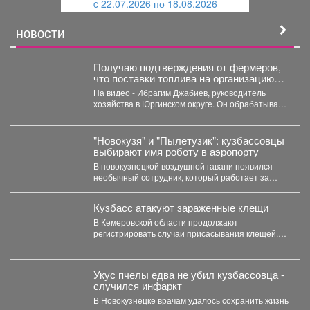
c 22.07.2026 по 18.08.2026
й
НОВОСТИ
Получаю подтверждения от фермеров,
что поставки топлива на организацию
уборочной кампании уже начались.
На видео - Ибрагим Джабиев, руководитель
хозяйства в Юргинском округе. Он обрабатывает
более пяти тысяч...
"Новокузя" и "Пылетузик": кузбассовцы
выбирают имя роботу в аэропорту
В новокузнецкой воздушной гавани появился
необычный сотрудник, который работает за
энергию. В международном аэропорту...
Кузбасс атакуют зараженные клещи
В Кемеровской области продолжают
регистрировать случаи присасывания клещей.
Управление Роспотребнадзора по Кемеровской
области опубликовало...
Укус пчелы едва не убил кузбассовца -
случился инфаркт
В Новокузнецке врачам удалось сохранить жизнь