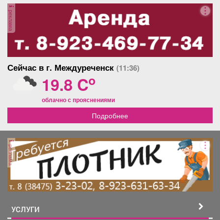
Афиша
Обучение
Проекты
реклама
Товары
Поздравления
Погода
Сейчас в г. Междуреченск
(11:36)
o
19.8 C
облачно с прояснениями
Подробнее
ТВ программа
Я - пенсионер
реклама
УСЛУГИ