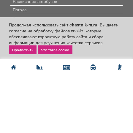
Расписание автобусов
Погода
Контакты
Продолжая использовать сайт
chastnik-m.ru
, Вы даете
Наши вакансии
согласие на обработку файлов cookie, которые
обеспечивают корректную работу сайта и сбора
Быстрые ссылки:
информации для улучшения качества сервисов.
Что такое cookie
Установить приложение
Личный кабинет
Подать объявление
Подать объявление в газету
Поздравить
Скачать газету "Частник-М"
Рекламодателям:
Бизнес-кабинет
Заказать рекламу