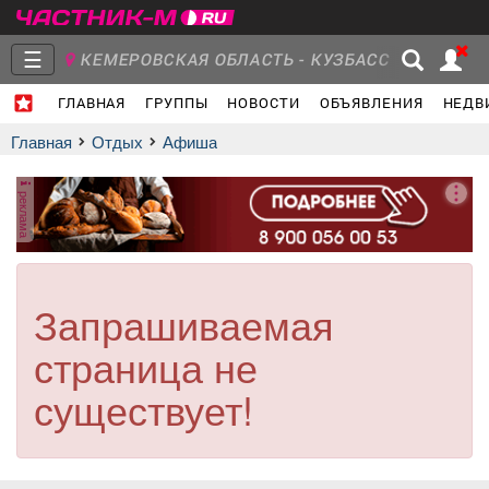
☰
КЕМЕРОВСКАЯ ОБЛАСТЬ - КУЗБАСС
ГЛАВНАЯ
ГРУППЫ
НОВОСТИ
ОБЪЯВЛЕНИЯ
НЕДВ
Главная
Группы
Новости
Главная
Отдых
афиша
реклама
Объявления
Недвижимость
Услуги
Запрашиваемая
страница не
Работа
Транспорт
Компании
существует!