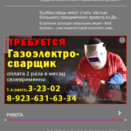
за неделю. Специалисты Кемеровостата...
Кузбассовцы могут стать частью
большого праздничного проекта ко Дню
шахтера.
В регионе проходит вокальная акция «Мой
Кузбасс», участники которой исполнят гимн
Кузбасса и смогут попасть...
реклама
РАБОТА