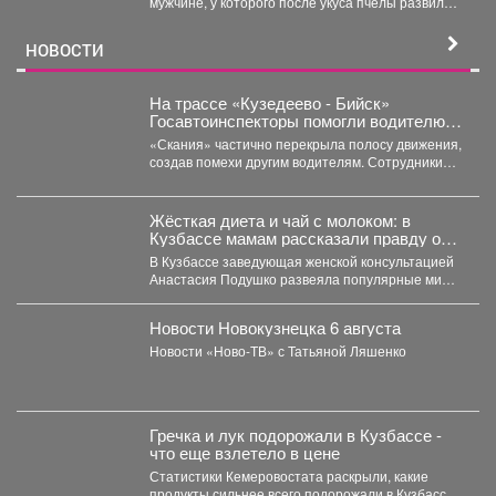
мужчине, у которого после укуса пчелы развился
тяжелейший инфаркт....
НОВОСТИ
На трассе «Кузедеево - Бийск»
Госавтоинспекторы помогли водителю
застрявшего в кювете грузовика.
«Скания» частично перекрыла полосу движения,
создав помехи другим водителям. Сотрудники
ГИБДД организовали на месте реверсивное...
Жёсткая диета и чай с молоком: в
Кузбассе мамам рассказали правду о
грудном вскармливании
В Кузбассе заведующая женской консультацией
Анастасия Подушко развеяла популярные мифы
о питании кормящих мам. ...
Новости Новокузнецка 6 августа
Новости «Ново-ТВ» с Татьяной Ляшенко
Гречка и лук подорожали в Кузбассе -
что еще взлетело в цене
Статистики Кемеровостата раскрыли, какие
продукты сильнее всего подорожали в Кузбассе