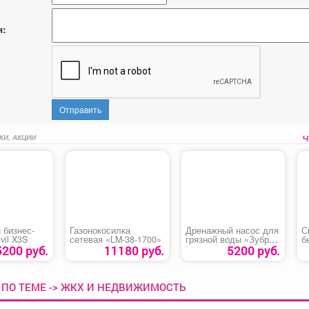
я:
Отправить
КИ, АКЦИИ
 бизнес-
Газонокосилка
Дренажный насос для
С
vil X3S
сетевая «LM-38-1700»
грязной воды «Зубр
б
НПГ-М1-750»
S
5200 руб.
11180 руб.
5200 руб.
 ПО ТЕМЕ -> ЖКХ И НЕДВИЖИМОСТЬ