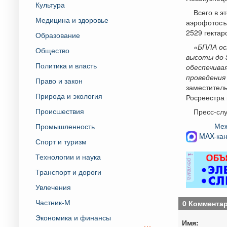
Культура
Всего в 
Медицина и здоровье
аэрофотосъе
2529 гектар
Образование
«БПЛА ос
Общество
высоты до 
Политика и власть
обеспечива
проведения
Право и закон
заместитель
Природа и экология
Росреестра 
Происшествия
Пресс-слу
Меж
Промышленность
MAX-кан
Спорт и туризм
Технологии и наука
реклама
Транспорт и дороги
Увлечения
Частник-М
0 Коммента
Экономика и финансы
Имя: