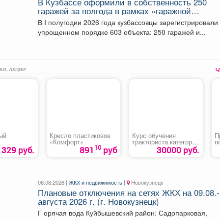
В Кузбассе оформили в собственность 250
гаражей за полгода в рамках «гаражной
амнистии»
В I полугодии 2026 года кузбассовцы зарегистрировали
упрощенном порядке 603 объекта: 250 гаражей и...
КИ, АКЦИИ
ый
Кресло пластиковое
Курс обучения
П
«Комфорт»
тракториста категории
п
10
«В»
п
329 руб.
891
руб
30000 руб.
п
к
«
б
08.08.2026 |
ЖКХ и недвижимость
|
Новокузнецк
Плановые отключения на сетях ЖКХ на 09.08.
августа 2026 г. (г. Новокузнецк)
Г орячая вода Куйбышевский район: Садопарковая,