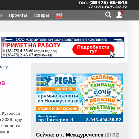
тел. (38475) 65-545
+7 923-625-02-51
х
Проекты
Товары
реклама
ассу
реклама
ов
 Кузбасса
 2026 году
 в деревне
ка в
Сейчас в г. Междуреченск
(21:32)