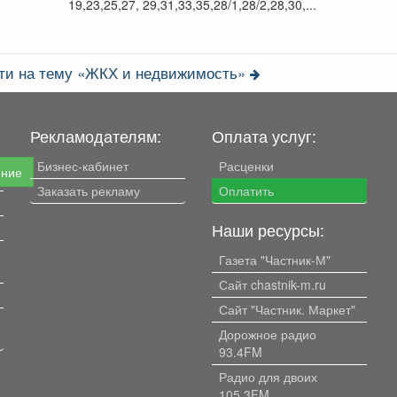
19,23,25,27, 29,31,33,35,28/1,28/2,28,30,...
сти на тему «ЖКХ и недвижимость»
Рекламодателям:
Оплата услуг:
Бизнес-кабинет
Расценки
ение
Заказать рекламу
Оплатить
Наши ресурсы:
Газета "Частник-М"
Сайт chastnik-m.ru
Сайт "Частник. Маркет"
Дорожное радио
93.4FM
Радио для двоих
105.3FM