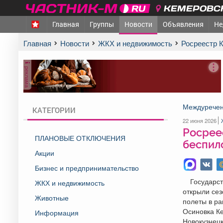
КЕМЕРОВСК
Главная
Группы
Новости
Объявления
Не
Главная
Новости
ЖКХ и недвижимость
Росреестр
реклама
Междуреченс
КАТЕГОРИИ
22 июня 2026
Росрее
ПЛАНОВЫЕ ОТКЛЮЧЕНИЯ
беспил
Акции
Бизнес и предпринимательство
Государст
ЖКХ и недвижимость
открыли сез
Животные
полеты в ра
Осиновка Ке
Информация
Новокузнец