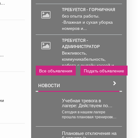
вых
ТРЕБУЕТСЯ - ГОРНИЧНАЯ
без опыта работы.
-Влажная и сухая уборка
номеров и...
ТРЕБУЕТСЯ -
АДМИНИСТРАТОР
Вежливость,
..
коммуникабельность,
работа с онлайн кассой и
Все объявления
Подать объявление
ПК (программы...
НОВОСТИ
ии
Учебная тревога в
лагере: Действуем по
плану!
Сегодня в нашем лагере
прошла плановая тренировка
по эвакуации. Сигнал
«Внимание всем!» прозвучал
неожиданно, но,...
Плановые отключения на
6 августа (г.