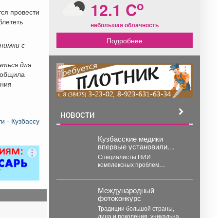
o
12.1 C
тся провести
блететь
небольшая облачность
Подробнее
нимки с
,
аться для
реклама
сообщила
ения
НОВОСТИ
и - Кузбассу
Кузбасские медики
впервые установили
пациентам
Специалисты НИИ
«механические сердца».
комплексных проблем
сердечно-сосудистых
заболеваний освоили одну из
самых сложных и современных
Международный
технологий в...
фотоконкурс
Традиции большой страны,
лица и поколения, уникальная