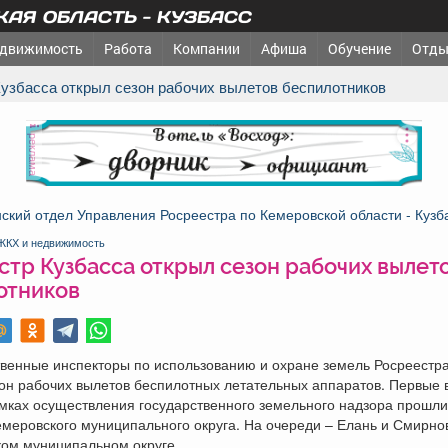
АЯ ОБЛАСТЬ - КУЗБАСС
движимость
Работа
Компании
Афиша
Обучение
Отды
 Кузбасса открыл сезон рабочих вылетов беспилотников
реклама
кий отдел Управления Росреестра по Кемеровской области - Кузб
ЖКХ и недвижимость
стр Кузбасса открыл сезон рабочих вылет
отников
венные инспекторы по использованию и охране земель Росреестра
он рабочих вылетов беспилотных летательных аппаратов. Первые в
мках осуществления государственного земельного надзора прошли
меровского муниципального округа. На очереди – Елань и Смирнов
ком муниципальном округе.