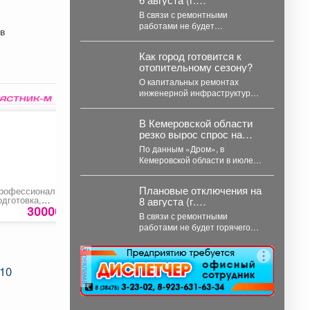
Междуреченск)
В связи с ремонтными
работами не будет
 в
электроэнергии ...
Как город готовится к
отопительному сезону?
О капитальных ремонтах
инженерной инфраструктуры,
работе, которая ведется в
жилом фонде и социальных
В Кемеровской области
учреждениях,
резко вырос спрос на
восстановлении...
подержанные
По данным «Дром», в
электромобили
Кемеровской области в июле
объём продаж подержанных
электромобилей увеличился
Плановые отключения на
рофессиональная
Крючок для одежды
Ласка для цветного
на 233...
одготовка,
двойной
8 августа (г.
ереподготовка,
30000 руб.
39 руб.
780 ру
Междуреченск)
В связи с ремонтными
овышение
валификации
работами не будет горячего
Машинист
водоснабжения ...
ульдозера»
реклама
-10