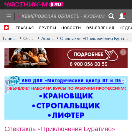
☰
КЕМЕРОВСКАЯ ОБЛАСТЬ - КУЗБАСС
ГЛАВНАЯ
ГРУППЫ
НОВОСТИ
ОБЪЯВЛЕНИЯ
НЕДВ
Главная
Группы
Новости
Главная
Отдых
афиша
Спектакль «Приключения Буратино»
реклама
Объявления
Недвижимость
Услуги
реклама
Работа
Транспорт
Компании
Спектакль «Приключения Буратино»