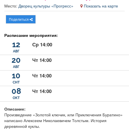
Афиша
Обучение
Проекты
Место:
Дворец культуры «Прогресс»
Показать на карте
Поделиться
Расписание мероприятия:
Товары
Поздравления
Погода
12
Ср 14:00
АВГ
20
Чт 14:00
ТВ программа
АВГ
Я - пенсионер
10
Чт 14:00
СНТ
08
Чт 14:00
ОКТ
Описание:
П
роизведение «Золотой ключик, или Приключения Буратино»
написано Алексеем Николаевичем Толстым. История
деревянной куклы.