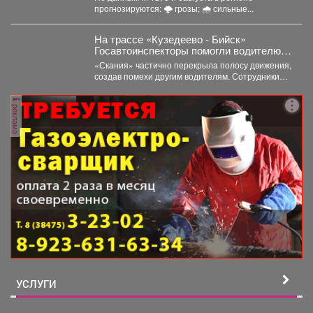
прогнозируются: 🌩 грозы; 🌧 сильные...
На трассе «Кузедеево - Бийск»
Госавтоинспекторы помогли водителю
застрявшего в кювете грузовика.
«Скания» частично перекрыла полосу движения,
создав помехи другим водителям. Сотрудники
ГИБДД организовали на месте реверсивное...
реклама
УСЛУГИ