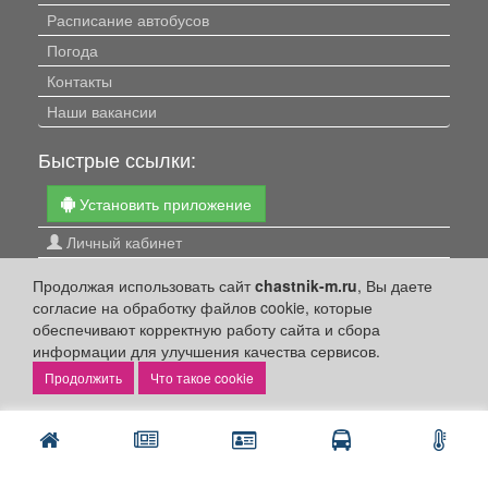
Расписание автобусов
Погода
Контакты
Наши вакансии
Быстрые ссылки:
Установить приложение
Личный кабинет
Подать объявление
Продолжая использовать сайт
chastnik-m.ru
, Вы даете
Подать объявление в газету
согласие на обработку файлов cookie, которые
обеспечивают корректную работу сайта и сбора
Поздравить
информации для улучшения качества сервисов.
Скачать газету "Частник-М"
Что такое cookie
Рекламодателям:
Бизнес-кабинет
Заказать рекламу