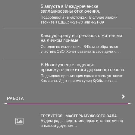
5 августа в Междуреченске
запланированы отключения.
Подробности - в карточках. ️ В случае аварий
звоните в ЕДДС: 4-21-73 или 4-21-39
Каждую среду встречаюсь с жителями
на личном приёме.
Сегодня не исключение. 🔷Ко мне обратился
участник СВО. Хочет развивать своё дело -
перерабатывать...
В Новокузнецке подводят
промежуточные итоги дорожного сезона.
Подрядная организация сдала в эксплуатацию
Косыгина. Идет приемка улиц Куйбышева,
Фесковской, Кузнецова и других. Продолжается...
РАБОТА
ТРЕБУЕТСЯ - МАСТЕРА МУЖСКОГО ЗАЛА
Будем рады видеть молодых и талантливых
в нашем дружном...