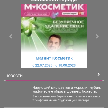
П
С
р
л
е
е
д
д
ы
у
д
ю
у
щ
щ
и
Магнит Косметик
и
й
c 22.07.2026 по 18.08.2026
й
НОВОСТИ
Чарующий мир цветов и морских глубин,
мифические образы древних божеств.
В прокопьевском Вернисаже открылась выставка
"Симфония линий" художницы и мастера
декоративно-прикладного искусства Натальи
Калугиной. ...