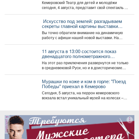
Москве
Кемеровский Театр для детей и молодёжи
сегодня, 4 августа, представит свой спектакль на
открытом международном...
️ Искусство под землей: разгадываем
секреты главной картины выставки
«Шахтёрская слава» автор Тамара
Вы точно обратили внимание на динамичную
Шлыкова
работу с афиши нашей новой выставки. На
первый взгляд...
11 августа в 13:00 состоится показ
двенадцатого полнометражного
мультфильма из знаменитой
На этот раз приключения развернутся не только
«богатырской» франшизы - «Три
в средневековой Руси, но и в доисторические
богатыря и Пуп Земли» (2023).
времена....
Мурашки по коже и ком в горле: "Поезд
Победы" приехал в Кемерово
Сегодня, 5 августа, на перрон кемеровского
вокзала встал уникальный музей на колесах –
"Поезд Победы"....
реклама