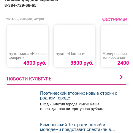
8-384-729-66-65
ТОВАРЫ, СКИДКИ, АКЦИИ
Букет микс «Розовая
Букет «Помпон»
Мелирование +
фиерия»
тонирование
4300 руб.
3800 руб.
2400 р
НОВОСТИ КУЛЬТУРЫ
Поэтический вторник: новые строки о
родном городе
В год 70-летия города Мыски наша
краеведческая литературная рубрика
«Поэтический вторникЪ» продолжает знакомить
читателей с...
Кемеровский Театр для детей и
молодёжи представит спектакль в