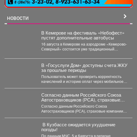
НОВОСТИ
В Кемерове на фестиваль «Небофест»
пустят дополнительные автобусы
16 августа в Кемерове на аэродроме «Кемерово-
Северный» состоится уже традиционный
мультимедийный фестиваль «Небофест». До
аэродрома...
В «Госуслуги Дом» доступны счета ЖКУ
за прошлые периоды
Пользователь может проверить корректность
начислений и историю оплат через мобильное
приложение. Скачивайте «Госуслуги Дом»...
Согласно данным Российского Союза
Автостраховщиков (РСА), страховые
компании за первое полугодие 2026 года
Согласно данным Российского Союза
выплатили более 35,3 млрд руб.
Автостраховщиков (РСА), страховые компании
за первое полугодие 2026 года выплатили
более...
️ В Кузбассе ожидается ухудшение
погоды!
По данным МЧС, 5 и 6августа в регионе