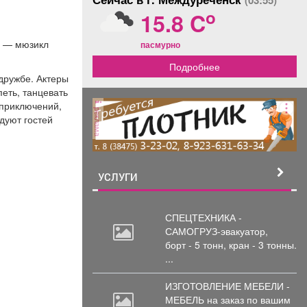
(03:55)
o
15.8 C
у — мюзикл
пасмурно
Подробнее
дружбе. Актеры
петь, танцевать
 приключений,
реклама
дуют гостей
УСЛУГИ
СПЕЦТЕХНИКА -
САМОГРУЗ-эвакуатор,
борт
- 5 тонн, кран - 3 тонны.
...
ИЗГОТОВЛЕНИЕ МЕБЕЛИ -
МЕБЕЛЬ на
заказ по вашим