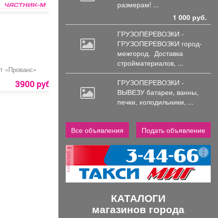
размерам! ...
1 000 руб.
ГРУЗОПЕРЕВОЗКИ -
ГРУЗОПЕРЕВОЗКИ город-
межгород.
Доставка
стройматериалов, ...
т «Прованс»
Предоставление
Композиция
ледового поля для
«Милледи»
ГРУЗОПЕРЕВОЗКИ -
катания
3900 руб.
9000 руб.
3800 руб.
ВЫВЕЗУ батареи,
ванны,
печки, холодильники, ...
Все объявления
Подать объявление
реклама
КАТАЛОГИ
магазинов города