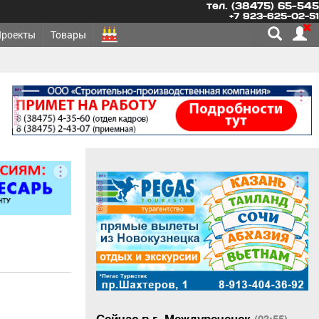
тел. (38475) 65-545
+7 923-625-02-51
Проекты
Товары
реклама
реклама
Сейчас в г. Междуреченск