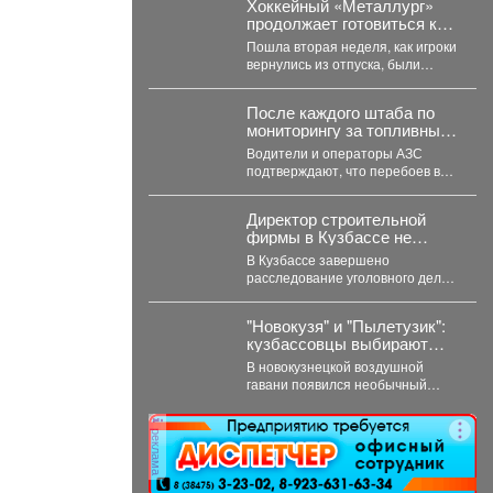
Хоккейный «Металлург»
продолжает готовиться к
предстоящему сезону.
Пошла вторая неделя, как игроки
вернулись из отпуска, были
осмотрены врачами, сдали
тесты, приступили к...
После каждого штаба по
мониторингу за топливным
рынком я на местах
Водители и операторы АЗС
проверяю, соответствует
подтверждают, что перебоев в
ли озвученная информация
поставках нет, все виды топлива
действительности.
есть в...
Директор строительной
фирмы в Кузбассе не
заплатил 21 сотруднику
В Кузбассе завершено
деньги
расследование уголовного дела в
отношении директора и
учредителя ООО «Альпина42» -
"Новокузя" и "Пылетузик":
компании,...
кузбассовцы выбирают
имя роботу в аэропорту
В новокузнецкой воздушной
гавани появился необычный
сотрудник, который работает за
энергию. В международном
реклама
аэропорту...