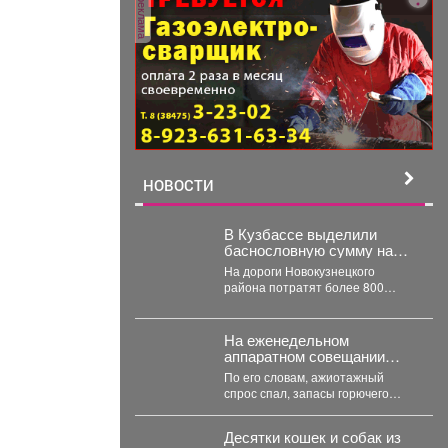
реклама
НОВОСТИ
В Кузбассе выделили
баснословную сумму на
вечную проблему: 826 млн
На дороги Новокузнецкого
на ремонт
района потратят более 800
миллионов. В Новокузнецком
районе в ближайшие два...
На еженедельном
аппаратном совещании
губернатор Кузбасса Илья
По его словам, ажиотажный
Середюк заявил о
спрос спал, запасы горючего
стабилизации ситуации с
достаточны, что позволило
топливом в регионе.
начать отмену ограничений на...
Десятки кошек и собак из