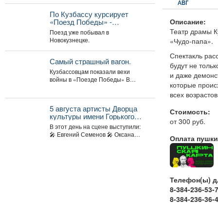
открывается программа
АВГ
родное»!
трансляция концерта-караоке
По Кузбассу курсирует
«Споём любимое...
Описание:
«Поезд Победы» -
передвижной интерактивный
Театр драмы К
Поезд уже побывал в
музей, рассказывающий о
Новокузнецке.
«Чудо-папа».
событиях Великой
Отечественной войны.
Спектакль рас
Самый страшный вагон.
будут не тольк
Кузбассовцам показали вехи
и даже демонс
войны в «Поезде Победы» В
которые проис
Кузбасс прибыл «Поезд Победы»,
всех возрасто
12+ -...
5 августа артисты Дворца
Стоимость:
культуры имени Горького
от 300 руб.
провели выездной концерт в
В этот день на сцене выступили:
реабилитационном центре
🎤 Евгений Семенов 🎤 Оксана
Оплата пушки
«Топаз».
Гайдукова ...
Телефон(ы) д
8-384-236-53-
8-384-236-36-