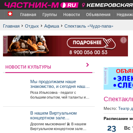
КЕМЕРОВСКАЯ 
Главная
Группы
Новости
Объявления
Недвиж
Главная
Отдых
афиша
Спектакль «Чудо-папа»
реклама
НОВОСТИ КУЛЬТУРЫ
реклама
Мы продолжаем наше
знакомство, и сегодня наш
гость - руководитель Арт-
Роза Ильясовна - педагог с
студии «Просто интересно»
Спектакл
большим опытом, чей таланты и
- Некрасова Роза
многолетний стаж вдохновляют
Ильясовна.
участников на...
Место:
Театр д
В нашем Виртуальном
концертном зале
Расписание м
открывается программа
Дорогие мысковчане! 🎤 В нашем
23
трансляция концерта-
Вс 
Виртуальном концертном зале
караоке «Споём любимое и