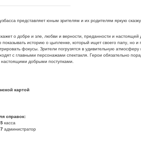
узбасса представляет юным зрителям и их родителям яркую сказк
скажет о добре и зле, любви и верности, преданности и настоящей 
о показывать историю о цыпленке, который ищет своего папу, но и 
трировать фокусы.
Зрители погрузятся в удивительную атмосферу
ходят с главными персонажами спектакля. Герои обязательно пора
в настоящими добрыми поступками.
нской картой
ля справок:
75
касса
47
администратор