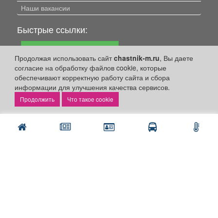
Наши вакансии
Быстрые ссылки:
Установить приложение
Продолжая использовать сайт
chastnik-m.ru
, Вы даете
Личный кабинет
согласие на обработку файлов cookie, которые
обеспечивают корректную работу сайта и сбора
Подать объявление
информации для улучшения качества сервисов.
Подать объявление в газету
Что такое cookie
Поздравить
Скачать газету "Частник-М"
Рекламодателям:
Бизнес-кабинет
Заказать рекламу
Оплата услуг:
Расценки