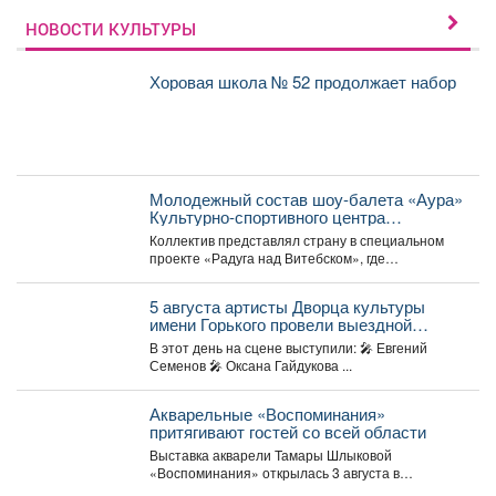
НОВОСТИ КУЛЬТУРЫ
Хоровая школа № 52 продолжает набор
Молодежный состав шоу-балета «Аура»
Культурно-спортивного центра
металлургов победил в международном
Коллектив представлял страну в специальном
конкурсе «Славянский базар» в
проекте «Радуга над Витебском», где
Витебске.
соревновались творческие коллективы из
России,...
5 августа артисты Дворца культуры
имени Горького провели выездной
концерт в реабилитационном центре
В этот день на сцене выступили: 🎤 Евгений
«Топаз».
Семенов 🎤 Оксана Гайдукова ...
Акварельные «Воспоминания»
притягивают гостей со всей области
Выставка акварели Тамары Шлыковой
«Воспоминания» открылась 3 августа в
Центральной библиотеке Мысков и сразу стала...