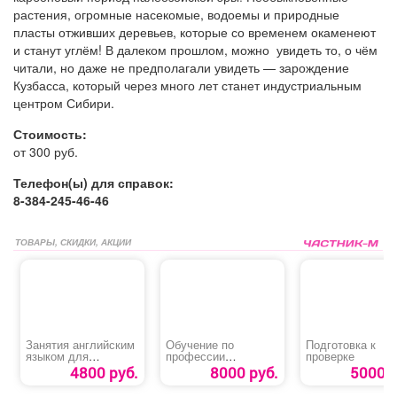
растения, огромные насекомые, водоемы и природные
пласты отживших деревьев, которые со временем окаменеют
и станут углём! В
далеком прошлом, можно увидеть то, о чём
читали, но даже не предполагали увидеть — зарождение
Кузбасса, который через много лет станет индустриальным
центром Сибири.
Стоимость:
от 300 руб.
Телефон(ы) для справок:
8-384-245-46-46
ТОВАРЫ, СКИДКИ, АКЦИИ
Занятия английским
Обучение по
Подготовка к
языком для
профессии
проверке
обучающихся 2-11
«Кладовщик»
4800 руб.
8000 руб.
5000 р
классов