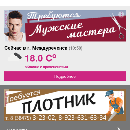
реклама
Сейчас в г. Междуреченск
(10:58)
o
18.0 C
облачно с прояснениями
Подробнее
реклама