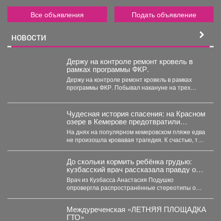
Все объявления
Подать объявление
НОВОСТИ
Держу на контроле ремонт кровель в
рамках программы ФКР.
Держу на контроле ремонт кровель в рамках
программы ФКР. Побывал накануне на трех
адресах: ...
Чудесная история спасения: на Красном
озере в Кемерове предотвратили
трагедию
На днях на популярном кемеровском пляже едва
не произошла кровавая трагедия. К счастью, там
отдыхала...
До скольки кормить ребёнка грудью:
кузбасский врач рассказала правду о
лактации
Врач из Кузбасса Анастасия Подушко
опровергла распространённые стереотипы о
грудном вскармливании. По словам
заведующей...
Междуреченская «ЛЕТНЯЯ ПЛОЩАДКА
ГТО»