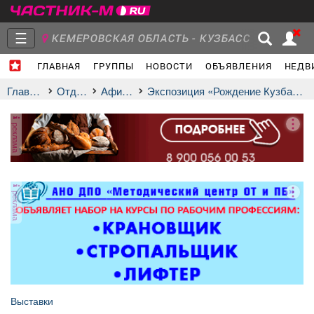
☰
КЕМЕРОВСКАЯ ОБЛАСТЬ - КУЗБАСС
ГЛАВНАЯ
ГРУППЫ
НОВОСТИ
ОБЪЯВЛЕНИЯ
НЕДВ
Главная
Группы
Новости
Главная
Отдых
афиша
Экспозиция «Рождение Кузбасса»
реклама
Объявления
Недвижимость
Услуги
реклама
Работа
Транспорт
Компании
Выставки