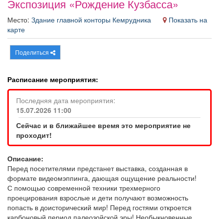
Экспозиция «Рождение Кузбасса»
Афиша
Обучение
Проекты
Место:
Здание главной конторы Кемрудника
Показать на
карте
Поделиться
Товары
Поздравления
Погода
Расписание мероприятия:
Последняя дата мероприятия:
15.07.2026 11:00
ТВ программа
Я - пенсионер
Сейчас и в ближайшее время это мероприятие не
проходит!
Описание:
Перед посетителями предстанет выставка, созданная в
формате видеомэппинга, дающая ощущение реальности!
С помощью современной техники трехмерного
проецирования взрослые и дети получают возможность
попасть в доисторический мир! Перед гостями
откроется
карбоновый период палеозойской эры! Необыкновенные