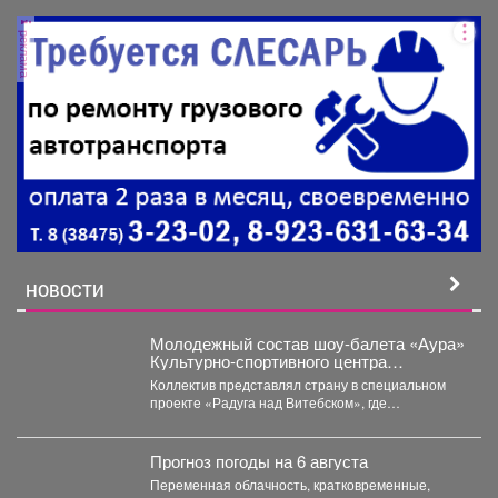
реклама
НОВОСТИ
Молодежный состав шоу-балета «Аура»
Культурно-спортивного центра
металлургов победил в международном
Коллектив представлял страну в специальном
конкурсе «Славянский базар» в
проекте «Радуга над Витебском», где
Витебске.
соревновались творческие коллективы из
России,...
Прогноз погоды на 6 августа
Переменная облачность, кратковременные,