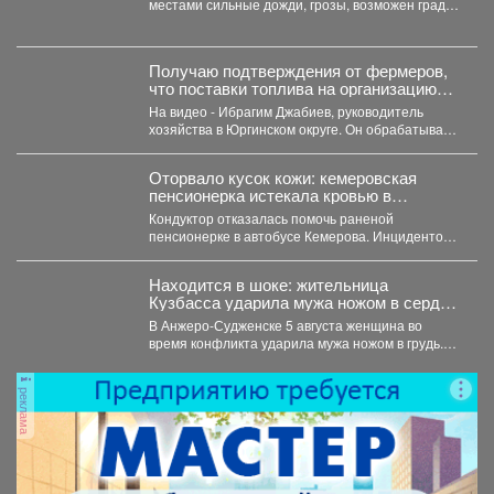
местами сильные дожди, грозы, возможен град.
Утром туманы. Ветер юго-западный 4-9 м/с,...
Получаю подтверждения от фермеров,
что поставки топлива на организацию
уборочной кампании уже начались.
На видео - Ибрагим Джабиев, руководитель
хозяйства в Юргинском округе. Он обрабатывает
более пяти тысяч...
Оторвало кусок кожи: кемеровская
пенсионерка истекала кровью в
автобусе
Кондуктор отказалась помочь раненой
пенсионерке в автобусе Кемерова. Инцидентом
заинтересовались СК РФ. Следственный
комитет...
Находится в шоке: жительница
Кузбасса ударила мужа ножом в сердце
- подробности
В Анжеро-Судженске 5 августа женщина во
время конфликта ударила мужа ножом в грудь.
Мужчина скончался....
реклама