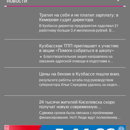
НОВОСТИ
Тратил на себя и не платил зарплату: в
Кемерове судят директора
В Кузбассе директор предприятия задолжал 21
работнику больше 3,4 миллионов рублей. В
Кузбассе прокуратура...
Кузбасская ТПП приглашает к участию
в акции «Помоги собраться в школу»
🔹 Благотворительная акция направлена на
оказание адресной помощи в подготовке к
новому учебному году первоклассников...
Цены на бензин в Кузбассе пошли вниз.
результате работы штаба под руководством
губернатора Ильи Середюка удалось за неделю
увеличить на 21% количество...
24 тысячи жителей Киселевска скоро
получат новую современную
поликлинику.
Сдвижка сроков была связана с проблемами
финансирования. Но!!! Люди ждут поликлинику,
она важна для...