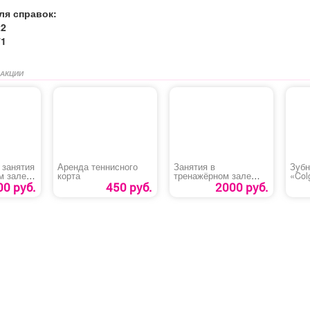
ля справок:
22
71
 АКЦИИ
 занятия
Аренда теннисного
Занятия в
Зубн
м зале
корта
тренажёрном зале
«Col
18 лет
для взрослых
00 руб.
450 руб.
2000 руб.