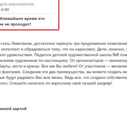
дата мероприятия:
14:00
 ближайшее время это
е не проходит!
 стать Левитаном, достаточно черкнуть три предложения пожелани
интеллект и обрадоваться тому, что он нарисовал. Дело, конечно,
ало удовольствия. Педагоги детской художественной школы №8 пом
великим художником по-настоящему. От организаторов — миниатю
берты, кисти и краски. Все как Вы любите! От участников — желани
я фантазия. Соединив эти два преимущества, вы можете создать ж
ые будут радовать Вас всю жизнь. Ведь все, что создано собствен
рого. Спешите написать по-взрослому свой лучший шедевр!
нской картой