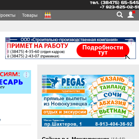
тел. (38475) 65-545
+7 923-625-02-51
Проекты
Товары
реклама
реклама
е
Сейчас в г. Междуреченск