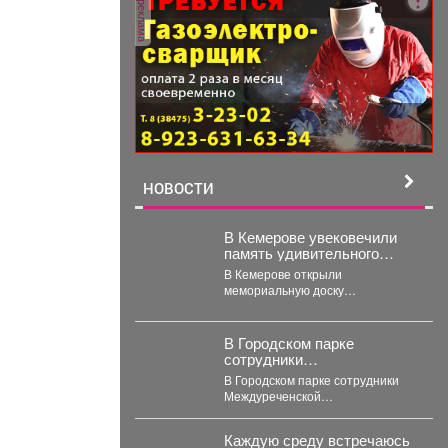
реклама
НОВОСТИ
В Кемерове увековечили
память удивительного
испанца
В Кемерове открыли
мемориальную доску
легендарному руководителю
разреза "Кедровский"
Александру Барредо – испанцу,
В Городском парке
который стал...
сотрудники
Междуреченской
В Городском парке сотрудники
Госавтоинспекции
Междуреченской
развернули интерактивные
Госавтоинспекции развернули
профилактические
интерактивные
площадки
Каждую среду встречаюсь
профилактические площадки по