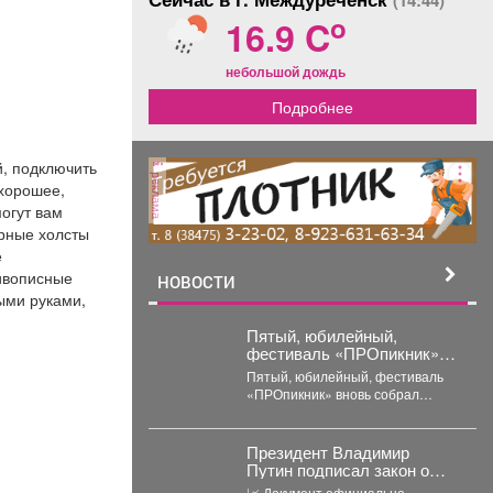
(14:44)
o
16.9 C
небольшой дождь
Подробнее
й, подключить
реклама
 хорошее,
огут вам
рные холсты
е
ивописные
НОВОСТИ
ными руками,
Пятый, юбилейный,
фестиваль «ПРОпикник»
вновь собрал тысячи
Пятый, юбилейный, фестиваль
гостей.
«ПРОпикник» вновь собрал
тысячи гостей. От
гастрономической кухни до
костюмированных сапбордистов
Президент Владимир
-...
Путин подписал закон о
легализации криптовалют в
📈 Документ официально