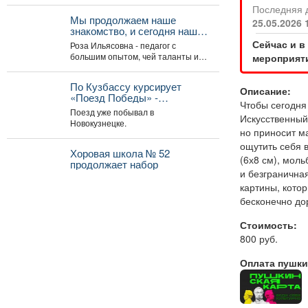
цивилизаций, узнать, какие
Последняя 
удивительные существа населяли
Мы продолжаем наше
25.05.2026 
наш край...
знакомство, и сегодня наш
гость - руководитель Арт-
Сейчас и в
Роза Ильясовна - педагог с
студии «Просто интересно»
большим опытом, чей таланты и
мероприяти
- Некрасова Роза
многолетний стаж вдохновляют
Ильясовна.
участников на...
По Кузбассу курсирует
Описание:
«Поезд Победы» -
Чтобы сегодня
передвижной интерактивный
Поезд уже побывал в
Искусственный 
музей, рассказывающий о
Новокузнецке.
событиях Великой
но приносит м
Отечественной войны.
ощутить себя 
Хоровая школа № 52
(6х8 см), моль
продолжает набор
и безгранична
картины, котор
бесконечно до
Стоимость:
800 руб.
Оплата пушки