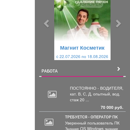
е
е
д
д
ы
у
д
ю
у
щ
щ
и
Магнит Косметик
и
й
c 22.07.2026 по 18.08.2026
й
РАБОТА
ПОСТОЯННО - ВОДИТЕЛЯ,
кат.
В, С, Д, опытный, вод.
стаж 20 ...
70 000 руб.
ТРЕБУЕТСЯ - ОПЕРАТОР ПК
Уверенный пользователь ПК
Знание OS Windows знание