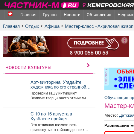
КЕМЕРОВСКАЯ 
Главная
Группы
Новости
Объявления
Недвиж
Главная
Отдых
афиша
Мастер-класс «Акриловая живоп
реклама
НОВОСТИ КУЛЬТУРЫ
реклама
Арт-викторина: Угадайте
художника по его странной
привычке!
Проверим вашу интуицию?
Обучающие п
Великие творцы часто отличались
весьма эксцентричным
Мастер-к
поведением. Пишите в
комментариях номер
С 10 по 16 августа в
Место:
Детска
правильного...
Кузбассе пройдет
всекузбасская музейная
Расписание м
Это отличная возможность
неделя археологии и
прикоснуться к тайнам древних
палеонтологии.