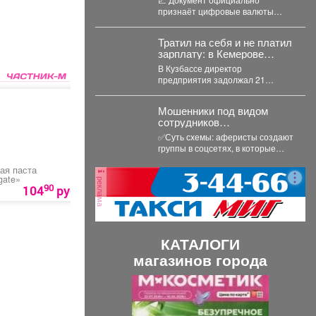
России.
признаёт цифровые валюты
имуществом, устанавливает
правила их оборота и
Тратил на себя и не платил
гарантирует судебную защиту...
зарплату: в Кемерове
судят директора
В Кузбассе директор
предприятия задолжал 21
работнику больше 3,4 миллионов
рублей. В Кузбассе прокуратура...
Мошенники под видом
сотрудников
маркетплейсов
✅Суть схемы: аферисты создают
обманывают россиян, у
группы в соцсетях, в которые
которых скоро день
добавляют пользователей в
рождения.
ая паста
Тренировка с
Гель для бритья «Fax
преддверии их дня...
gate»
тренером
sensitive»
реклама
90
70
104
руб
500 руб.
160
руб
КАТАЛОГИ
магазинов города
П
С
р
л