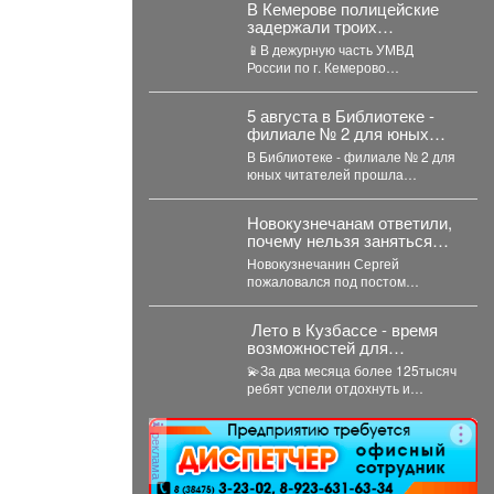
В Кемерове полицейские
задержали троих
рецидивистов,
📱В дежурную часть УМВД
подозреваемых в
России по г. Кемерово
совершении серии краж
обратились пятеро местных
жителей с заявлениями о...
5 августа в Библиотеке -
филиале № 2 для юных
читателей прошла
В Библиотеке - филиале № 2 для
познавательно-
юных читателей прошла
развлекательная
познавательно-развлекательная
программа к
программа к Международному
Международному дню
Новокузнечанам ответили,
дню...
светофора
почему нельзя заняться
спортом на площадке
Новокузнечанин Сергей
лицея
пожаловался под постом
губернатора, что в его жилом
комплексе «Новый город» нет
️ Лето в Кузбассе - время
оборудованных...
возможностей для
школьников!
💫За два месяца более 125тысяч
ребят успели отдохнуть и
оздоровиться-в лагерях,
санаториях и на туристических...
реклама