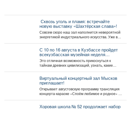
️ Сквозь уголь и пламя: встречайте
новую выставку «Шахтёрская слава»!
Совсем скоро наш зал наполнится невероятной
энергетикой индустриального искусства. Уже в
эту среду, 5 августа,...
С 10 по 16 августа в Кузбассе пройдет
всекузбасская музейная неделя
археологии и палеонтологии.
Это отличная возможность прикоснуться к
тайнам древних цивилизаций, узнать, какие
удивительные существа населяли наш край...
Виртуальный концертный зал Мысков
приглашает!
Открывает августовскую программу трансляция
концерта-караоке «Споём любимое и родное» -
знаковые хиты отечественной киномузыки и...
Хоровая школа № 52 продолжает набор