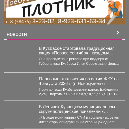
реклама
НОВОСТИ
В Кузбассе стартовала традиционная
акция «Первое сентября - каждому
школьнику».
Она проводится в регионе при поддержке
Губернатора Кузбасса Ильи Середюка. ✅Цель
акции - помочь...
Плановые отключения на сетях ЖКХ на
4 августа 2026 г. (г. Новокузнецк)
Г орячая вода Куйбышевский район: Бабушкина
2,2а, Спортивная 2,2а,3,5а,9,10,11,11б,13,15,17...
В Ленинск-Кузнецком муниципальном
округе полицейские привлекли к
ответственности автомобилистку за
🤳 В ходе мониторинга СМИ и социальных сетей
нарушение правил проезда перекрестка
инспекторы обнаружили на страницах одного из
интернет-сообществ...