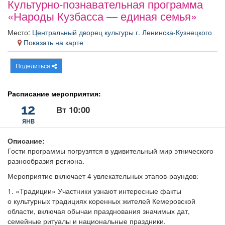
Культурно-познавательная программа
Афиша
Обучение
Проекты
«Народы Кузбасса — единая семья»
Место:
Центральный дворец культуры г. Ленинска-Кузнецкого
Показать на карте
Товары
Поздравления
Погода
Поделиться
Расписание мероприятия:
12
Вт 10:00
ТВ программа
Я - пенсионер
ЯНВ
Описание:
Гости программы погрузятся в удивительный мир этнического
разнообразия региона.
Мероприятие включает 4 увлекательных этапов-раундов:
1. «Традиции» Участники узнают интересные факты
о культурных традициях коренных жителей Кемеровской
области, включая обычаи празднования значимых дат,
семейные ритуалы и национальные праздники.