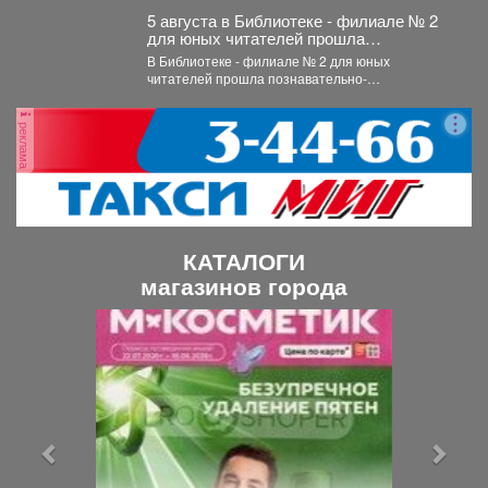
5 августа в Библиотеке - филиале № 2
для юных читателей прошла
познавательно-развлекательная
В Библиотеке - филиале № 2 для юных
программа к Международному дню
читателей прошла познавательно-
светофора
развлекательная программа к Международному
дню...
реклама
КАТАЛОГИ
магазинов города
П
С
р
л
е
е
д
д
ы
у
д
ю