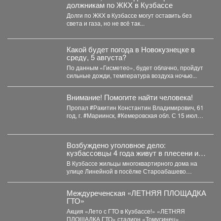
должникам по ЖКХ в Кузбассе
Долги по ЖКХ в Кузбассе могут оставить без
света и газа, но не всё так...
Какой будет погода в Новокузнецке в
среду, 5 августа?
По данным «Гисметео», будет облачно, пройдут
сильные дожди, температура воздуха ночью...
Внимание! Помогите найти человека!
Пропал #Ракитин Константин Владимирович, 61
год, г. #Мариинск, #Кемеровская обл. С 15 июля
2026...
Возбуждено уголовное дело:
кузбассовцы 4 года живут в плесени и
ждут помощи
В Кузбассе жильцы многоквартирного дома на
улице Линейной в посёлке Староабашево
Новокузнецкого округа больше года...
Междуреченская «ЛЕТНЯЯ ПЛОЩАДКА
ГТО»
Акция «Лето с ГТО в Кузбассе!» «ЛЕТНЯЯ
ПЛОЩАДКА ГТО» стадион «Томусинец»