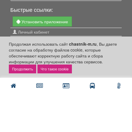
Быстрые ссылки:
Установить приложение
Личный кабинет
Подать объявление
Продолжая использовать сайт
chastnik-m.ru
, Вы даете
Подать объявление в газету
согласие на обработку файлов cookie, которые
обеспечивают корректную работу сайта и сбора
Поздравить
информации для улучшения качества сервисов.
Скачать газету "Частник-М"
Что такое cookie
Рекламодателям:
Бизнес-кабинет
Заказать рекламу
Оплата услуг:
Расценки
Оплатить