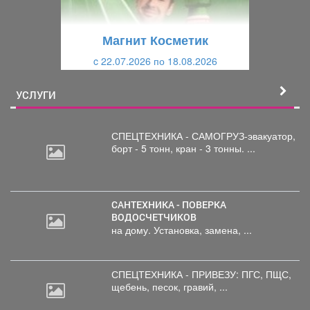
у
щ
щ
и
Магнит Косметик
и
й
c 22.07.2026 по 18.08.2026
й
УСЛУГИ
СПЕЦТЕХНИКА - САМОГРУЗ-эвакуатор,
борт
- 5 тонн, кран - 3 тонны. ...
САНТЕХНИКА - ПОВЕРКА
ВОДОСЧЕТЧИКОВ
на дому. Установка, замена, ...
СПЕЦТЕХНИКА - ПРИВЕЗУ: ПГС,
ПЩС,
щебень, песок, гравий, ...