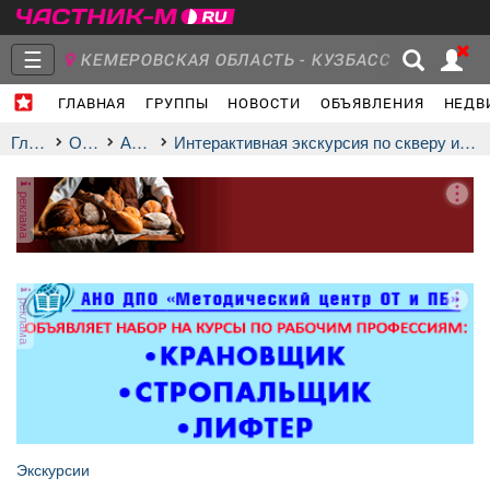
☰
КЕМЕРОВСКАЯ ОБЛАСТЬ - КУЗБАСС
ГЛАВНАЯ
ГРУППЫ
НОВОСТИ
ОБЪЯВЛЕНИЯ
НЕДВ
Главная
Группы
Новости
Главная
Отдых
афиша
Интерактивная экскурсия по скверу имени маршала Г.К. Жукова
реклама
Объявления
Недвижимость
Услуги
реклама
Работа
Транспорт
Компании
Экскурсии