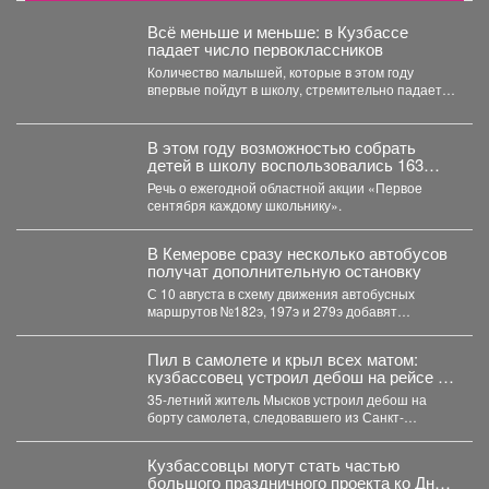
Всё меньше и меньше: в Кузбассе
падает число первоклассников
Количество малышей, которые в этом году
впервые пойдут в школу, стремительно падает в
Кемеровской области....
В этом году возможностью собрать
детей в школу воспользовались 163
малообеспеченные семьи
Речь о ежегодной областной акции «Первое
Междуреченска.
сентября каждому школьнику».
В Кемерове сразу несколько автобусов
получат дополнительную остановку
С 10 августа в схему движения автобусных
маршрутов №182э, 197э и 279э добавят
остановку "деревня...
Пил в самолете и крыл всех матом:
кузбассовец устроил дебош на рейсе из
Петербурга
35-летний житель Мысков устроил дебош на
борту самолета, следовавшего из Санкт-
Петербурга в Новокузнецк. Мужчина пил...
Кузбассовцы могут стать частью
большого праздничного проекта ко Дню