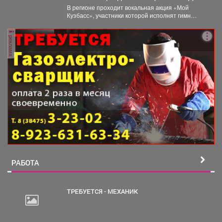
шахтера.
В регионе проходит вокальная акция «Мой
Кузбасс», участники которой исполнят гимн
Кузбасса и смогут попасть...
реклама
РАБОТА
ТРЕБУЕТСЯ - МЕХАНИК