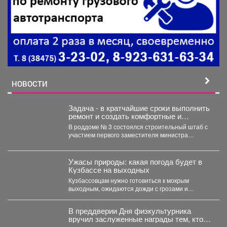
НОВОСТИ
Задача - в кратчайшие сроки выполнить
ремонт и создать комфортные и
безопасные условия для будущих мам
В роддоме № 3 состоялся строительный штаб с
и новорождённых.
участием первого заместителя министра
здравоохранения Кузбасса, руководства...
Ужасы природы: какая погода будет в
Кузбассе на выходных
Кузбассовцам нужно готовиться к мокрым
выходным, ожидаются дожди с грозами и
сильный ветер. По...
В преддверии Дня физкультурника
вручил заслуженные награды тем, кто
посвятил свою жизнь спорту и