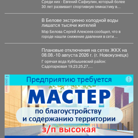
Среди них - Евгений Сафиулин, который более
воспитанию чемпионов.
30 лет развивает спортивную гимнастику в
Кузбассе. За...
В Белове экстренно холодной воды
лишатся тысячи жителей
Мэр Белова Сергей Алексеев сообщил, что в
городе нашли снижение давления в сети
магистрального водопровода...
Плановые отключения на сетях ЖКХ на
08.08.-10 августа 2026 г. (г. Новокузнецк)
Г орячая вода Куйбышевский район:
Садопарковая 19,23,25,27,
29,31,33,35,28/1,28/2,28,30,...
реклама