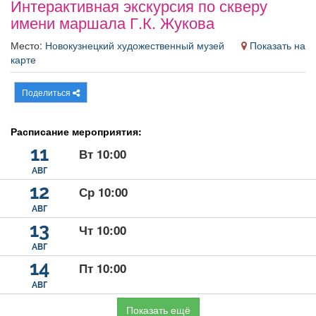
Интерактивная экскурсия по скверу
Афиша
Обучение
Проекты
имени маршала Г.К. Жукова
Место:
Новокузнецкий художественный музей
Показать на
карте
Товары
Поздравления
Погода
Поделиться
Расписание мероприятия:
11
Вт 10:00
ТВ программа
Я - пенсионер
АВГ
12
Ср 10:00
АВГ
13
Чт 10:00
АВГ
14
Пт 10:00
АВГ
Показать ещё