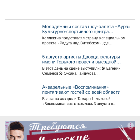
Молодежный состав шоу-балета «Аура»
Культурно-спортивного центра
металлургов победил в международном
Коллектив представлял страну в специальном
конкурсе «Славянский базар» в
проекте «Радуга над Витебском», где
Витебске.
соревновались творческие коллективы из
России,...
5 августа артисты Дворца культуры
имени Горького провели выездной
концерт в реабилитационном центре
В этот день на сцене выступили: 🎤 Евгений
«Топаз».
Семенов 🎤 Оксана Гайдукова ...
Акварельные «Воспоминания»
притягивают гостей со всей области
Выставка акварели Тамары Шлыковой
«Воспоминания» открылась 3 августа в
Центральной библиотеке Мысков и сразу стала...
реклама