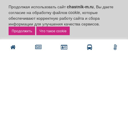
Установить приложение
Продолжая использовать сайт
chastnik-m.ru
, Вы даете
Личный кабинет
согласие на обработку файлов cookie, которые
обеспечивают корректную работу сайта и сбора
Подать объявление
информации для улучшения качества сервисов.
Подать объявление в газету
Что такое cookie
Поздравить
Скачать газету "Частник-М"
Рекламодателям:
Бизнес-кабинет
Заказать рекламу
Оплата услуг:
Расценки
Оплатить
Наши ресурсы:
Газета "Частник-М"