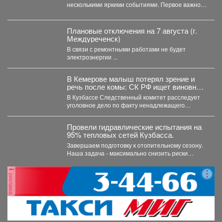
несколькими яркими событиями. Первое важное
явление месяца - частное лунное...
Плановые отключения на 7 августа (г.
Междуреченск)
В связи с ремонтными работами не будет
электроэнергии ...
В Кемерове малыш потерял зрение и
речь после комы: СК РФ ищет виновных
в искалеченном детстве
В Кузбассе Следственный комитет расследует
уголовное дело по факту ненадлежащего
оказания медицинской помощи двухлетнему
мальчику....
Провели гидравлические испытания на
95% тепловых сетей Кузбасса.
Завершаем подготовку к отопительному сезону.
Наша задача - максимально снизить риски
перебоев с теплом и...
реклама