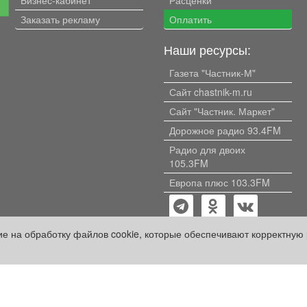
е
Заказать рекламу
Оплатить
Наши ресурсы:
Газета "Частник-М"
Сайт chastnik-m.ru
Сайт "Частник. Маркет"
Дорожное радио 93.4FM
Радио для двоих
105.3FM
Европа плюс 103.3FM
сие на обработку файлов cookie, которые обеспечивают корректную 
кий проект» оплачены рекламодателем.
ации, содержащейся в рекламных материалах и объявлениях.