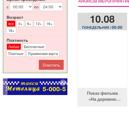
АНОНСЫ МЕРОПРИЯТИ
с
по
10.08
Возраст
все
0+
6+
12+
16+
00:00
ПОНЕДЕЛЬНИК /
18+
Платность
Любая
Бесплатные
Платные
Пушкинская карта
реклама
Показ фильма
«На деревню
дедушке 2»