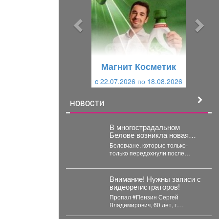
д
д
ы
у
д
ю
у
щ
щ
и
Магнит Косметик
и
й
c 22.07.2026 по 18.08.2026
й
НОВОСТИ
В многострадальном
Белове возникла новая
напасть – что на этот раз
Беловчане, которые только-
только передохнули после
откачки воды из затопленных
подвалов, столкнулись с новой
напастью. ...
Внимание! Нужны записи с
видеорегистраторов!
Пропал #Пензин Сергей
Владимирович, 60 лет, г.
#Новокузнецк. С 21 июля 2026