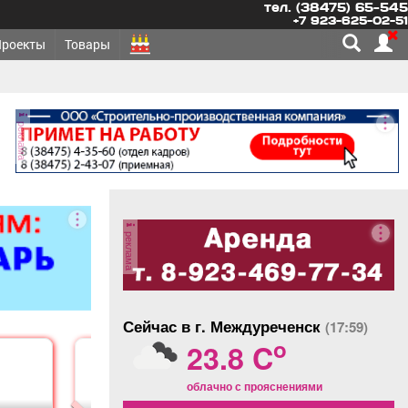
тел. (38475) 65-545
+7 923-625-02-51
Проекты
Товары
реклама
реклама
Сейчас в г. Междуреченск
(17:59)
o
23.8 C
облачно с прояснениями