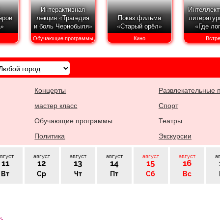
Интерактивная
Интеллект
ерои
лекция «Трагедия
Показ фильма
литератур
а»
и боль Чернобыля»
«Старый орёл»
«Где ло
Обучающие программы
Кино
Встр
Концерты
Развлекательные 
мастер класс
Спорт
Обучающие программы
Театры
Политика
Экскурсии
вгуст
август
август
август
август
август
а
11
12
13
14
15
16
Вт
Ср
Чт
Пт
Сб
Вс