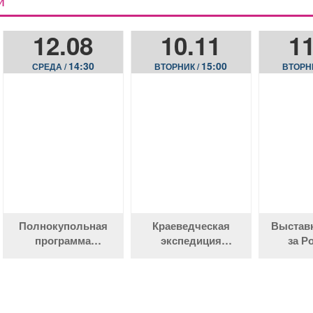
Й
12.08
10.11
11
14:30
15:00
СРЕДА /
ВТОРНИК /
ВТОРН
Полнокупольная
Краеведческая
Выставк
программа
экспедиция
за Р
«Разноцветная
«В путешествие
Вселенная»
по родной земле
отправляясь…»