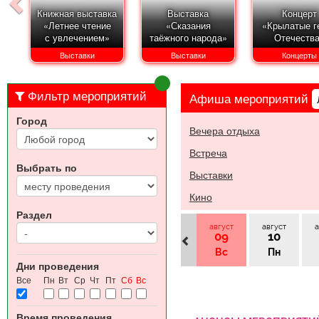
Книжная выставка
Выставка
Концерт
«Летнее чтение
«Сказания
«Крылатые г
с увлечением»
таёжного народа»
Отечеств
Выставки
Выставки
Концерты
Фильтр мероприятий
Афиша
мероприятий
Город
Вечера отдыха
Встреча
Выбрать по
Выставки
Кино
Раздел
август
август
а
09
10
Вс
Пн
Дни проведения
Все
Пн
Вт
Ср
Чт
Пт
Сб
Вс
Время проведения