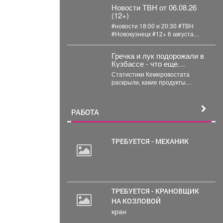
года его...
Новости ТВН от 06.08.26
(12+)
#новости 18:00 и 20:30 #ТВН
#Новокузнецк #12+ 6 августа
2026г. в «Новостях ТВН» (12+):...
Гречка и лук подорожали в
Кузбассе - что еще
взлетело в цене
Статистики Кемеровостата
раскрыли, какие продукты
сильнее всего подорожали в
Кузбассе за неделю.
Специалисты Кемеровостата...
РАБОТА
ТРЕБУЕТСЯ - МЕХАНИК
2
000
руб.
ТРЕБУЕТСЯ - КРАНОВЩИК
НА КОЗЛОВОЙ
кран