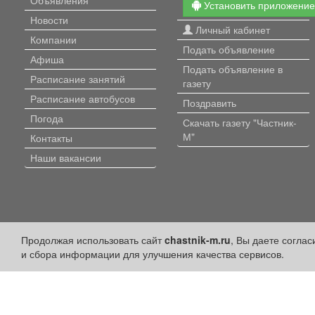
Установить приложени
Новости
Личный кабинет
Компании
Подать объявление
Афиша
Подать объявление в
Расписание занятий
газету
Расписание автобусов
Поздравить
Погода
Скачать газету "Частник-
М"
Контакты
Наши вакансии
Продолжая использовать сайт
chastnik-m.ru
, Вы даете согла
и сбора информации для улучшения качества сервисов.
Политика конфиденциальности
Публикации с пометкой «Реклама», «На правах рекламы», «Партнёрс
Редакция сайта не несет ответственности за достоверность информ