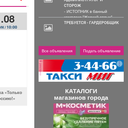
СТОРОЖ
- ИСТОПНИК в банный
.08
комплекс "Жаркий отдых"
Администрирование и тех....
ТРЕБУЕТСЯ - ГАРДЕРОБЩИК
10:00
ИК /
Все объявления
Подать объявление
реклама
КАТАЛОГИ
а «Только
магазинов города
оссию!»
П
С
р
л
е
е