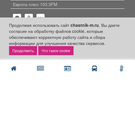
Европа плюс 103.3FM
Продолжая использовать сайт
chastnik-m.ru
, Вы даете
согласие на обработку файлов cookie, которые
обеспечивают корректную работу сайта и сбора
информации для улучшения качества сервисов.
Политика конфиденциальности
Что такое cookie
Публикации с пометкой «Реклама», «На правах рекламы»,
«Партнёрский проект» оплачены рекламодателем.
Редакция сайта не несет ответственности за достоверность
информации, содержащейся в рекламных материалах и
объявлениях.
+16
© 2006-2026
ООО "Частник-М"