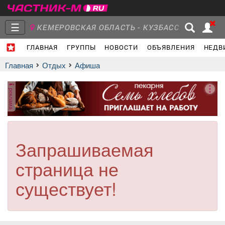
☰
КЕМЕРОВСКАЯ ОБЛАСТЬ - КУЗБАСС
ГЛАВНАЯ
ГРУППЫ
НОВОСТИ
ОБЪЯВЛЕНИЯ
НЕДВ
Главная
Группы
Новости
Главная
Отдых
афиша
реклама
Объявления
Недвижимость
Услуги
Запрашиваемая
страница не
Работа
Транспорт
Компании
существует!