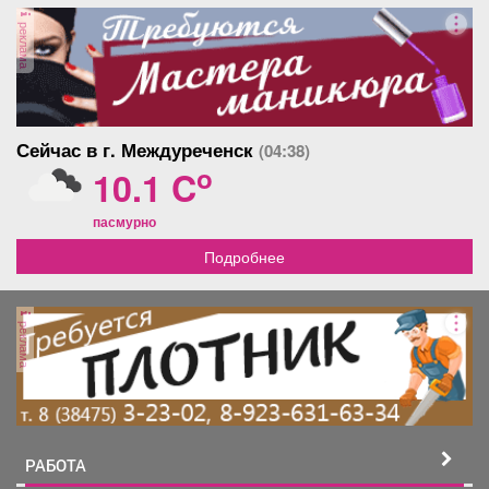
Афиша
Обучение
Проекты
реклама
Товары
Поздравления
Погода
Сейчас в г. Междуреченск
(04:38)
o
10.1 C
пасмурно
Подробнее
ТВ программа
Я - пенсионер
реклама
РАБОТА