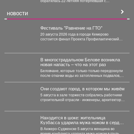
обратилась 22-летняя потерпевшая с
заявлением о том, что неизвестное лицо...
НОВОСТИ
Фестиваль "Равнение на ГТО"
20 августа 2026 года в городе Кемерово
состоится финал Проекта Профилактический
физкультурно-патриотический фестиваль
«Равнение на...
В многострадальном Белове возникла
новая напасть – что на этот раз
Беловчане, которые только-только передохнули
после откачки воды из затопленных подвалов,
столкнулись с новой напастью. ...
Они создают город, в котором мы живём
5 августа в зале торжеств собрались работники
строительной отрасли - инженеры, архитекторы,
проектировщики, руководители и...
Находится в шоке: жительница
Кузбасса ударила мужа ножом в сердце
- подробности
В Анжеро-Судженске 5 августа женщина во
время конфликта ударила мужа ножом в грудь.