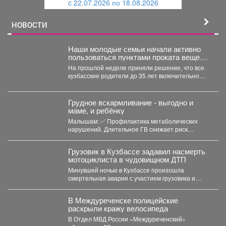
c 22.07.2026 по 18.08.2026
й
НОВОСТИ
Наши молодые семьи начали активно
пользоваться пунктами проката вещей
для новорожденных.
На прошлой неделе приняли решение, что все
кузбасские родители до 35 лет включительно
могут стать...
Грудное вскармливание - выгодно и
маме, и ребёнку
Малышам: ✅ Профилактика метаболических
нарушений. Длительное ГВ снижает риск
ожирения в детском...
Грузовик в Кузбассе задавил насмерть
мотоциклиста в чудовищном ДТП
Минувшей ночью в Кузбассе произошла
смертельная авария с участием грузовика и
мотоцикла. В среду,...
В Междуреченске полицейские
раскрыли кражу велосипеда
В Отдел МВД России «Междуреченский»