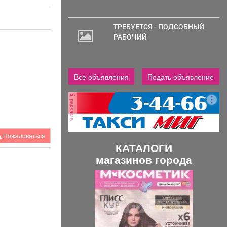
ТРЕБУЕТСЯ - ПОДСОБНЫЙ
РАБОЧИЙ
Все объявления
Подать объявление
реклама
Пожаловаться
КАТАЛОГИ
магазинов города
П
С
р
л
е
е
д
д