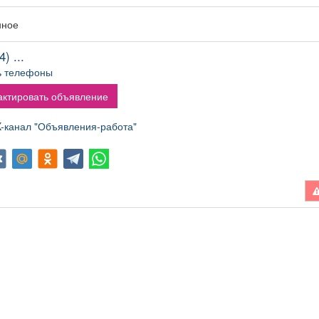
нное
) ...
ь телефоны
ктировать объявление
канал "Объявления-работа"