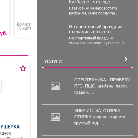
Кузбассе - что еще
взлетело в цене
Статистики Кемеровостата
раскрыли, какие продукты
сильнее всего подорожали в
Кузбассе за неделю.
Домкрат бутылочный
Масляный фильтр
Тепловен
На спортивный праздник
Специалисты Кемеровостата...
«Сибртех 50806»
для автомобилей
«EUROLU
съехались со всего
«Hyundai, Kia»
уб.
2750 руб.
250 руб.
Кузбасса.
На спортивный праздник
съехались со всего Кузбасса. В
Прокопьевске прошел
традиционный турнир по
теннису. 🥎...
УСЛУГИ
СПЕЦТЕХНИКА - ПРИВЕЗУ:
ПГС,
ПЩС, щебень, песок,
гравий, ...
ХИМЧИСТКА, СТИРКА -
СТИРКА ковров,
стираем
круглый год, ...
КУШЕРКА
еднее