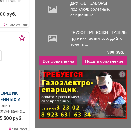
е.. Полный
ДРУГОЕ - ЗАБОРЫ
под
ключ; ролетные,
денежная
00 руб.
секционные ...
.
г Новокузнецк
ГРУЗОПЕРЕВОЗКИ - ГАЗЕЛЬ
грузчики,
возим всё, до 2-х
тонн, в ...
900 руб.
Все объявления
Подать объявление
реклама
УБОРЩИК
ЕННЫХ И
щений
служивание
одственных
5 300 руб.
вых;
г Таштагол