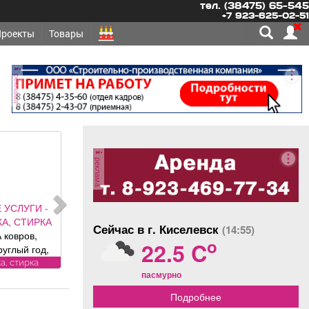
тел. (38475) 65-545
+7 923-625-02-51
Проекты
Товары
реклама
реклама
 УСЛУГИ -
А, СТИРКА
Сейчас в г. Киселевск
(14:55)
 ковров,
o
22.5 C
руглый год,
и привезем
а, стирка
пасмурно
латно.
рам скидка
Подробнее
ика «Чистый