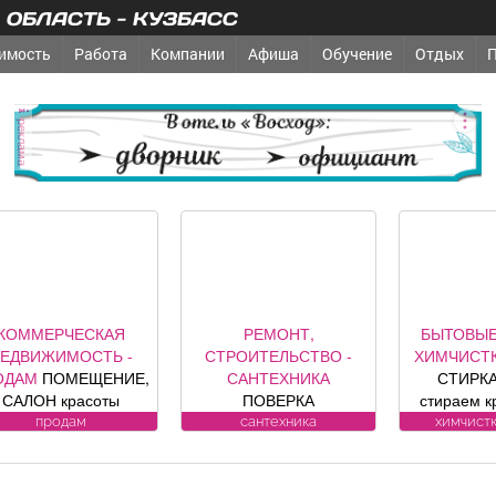
ОБЛАСТЬ - КУЗБАСС
имость
Работа
Компании
Афиша
Обучение
Отдых
реклама
КОММЕРЧЕСКАЯ
РЕМОНТ,
БЫТОВЫЕ
ЕДВИЖИМОСТЬ -
СТРОИТЕЛЬСТВО -
ХИМЧИСТК
ОДАМ
ПОМЕЩЕНИЕ,
САНТЕХНИКА
СТИРКА
САЛОН красоты
ПОВЕРКА
стираем к
зис», площадь 88, 8
ВОДОСЧЕТЧИКОВ на
заберем 
продам
сантехника
химчистк
в. м, по адресу ул.
дому. Установка,
бесп
дина, 1, хороший
замена, регистрация.
Пенсионе
емонт, полностью с
ул. Лукиянова, 5.
10%. (Фабр