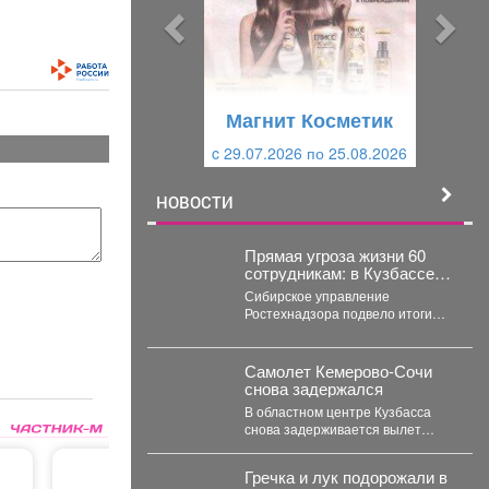
ы
у
д
ю
у
щ
щ
и
Магнит Косметик
и
й
c 29.07.2026 по 25.08.2026
й
НОВОСТИ
Прямая угроза жизни 60
сотрудникам: в Кузбассе
закрыли еще 3 шахты
Сибирское управление
Ростехнадзора подвело итоги
недели на угольных шахтах
Кузбасса. Как сообщает
официальный представитель...
Самолет Кемерово-Сочи
снова задержался
В областном центре Кузбасса
снова задерживается вылет
авиарейса в Сочи. Сегодня, 7
августа, задерживается...
Гречка и лук подорожали в