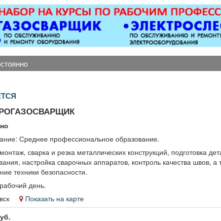
оборудованием,
ков
ется парковка, торг
уместен.
остоянно
ЕТСЯ
ТРОГАЗОСВАРЩИК
нно
ание: Среднее профессиональное образование.
монтаж, сварка и резка металлических конструкций, подготовка дет
ания, настройка сварочных аппаратов, контроль качества швов, а 
ние техники безопасности.
рабочий день.
левск
Показать на карте
уб.