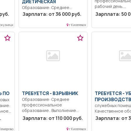
профессионально
ДИЕТИЧЕСКАЯ
рабочий день.
Образование: Среднее
Единовременная 
профессиональное
руб.
Зарплата: от 36 000 руб.
Зарплата: 50 0
выплата молодым..
ного
образование.
ие:
Коммуникабельность.
окузнецк
г Киселевск
Ответственность.
Дисциплинированность..
Выполнение должностных
обязанностей...
Ь ПО
ТРЕБУЕТСЯ - ВЗРЫВНИК
ТРЕБУЕТСЯ - 
Образование: Среднее
ПРОИЗВОДСТВ
овых
профессиональное
ание:
служебных поме
образование.. Выполнение
ьное
Качественное об
взрывных работ при ведении...
ание
бытовых и произв
.
Зарплата: от 110 000 руб.
Зарплата: от 3
.
помещений, душе
Содержание...
 Кемерово
г Киселевск