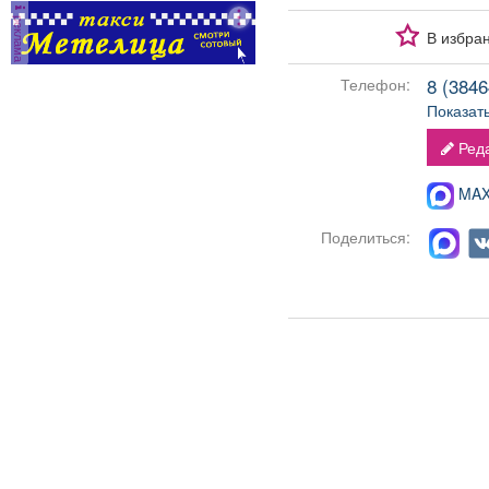
реклама
В избра
8 (38464
Телефон:
Показат
Реда
MAX-
Поделиться: