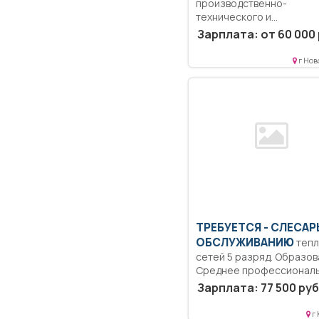
производственно-
технического и
технологического
Зарплата: от 60 000 
обеспечения строитель
производства Образован
г Нов
Высшее образование —...
ТРЕБУЕТСЯ - СЛЕСАР
ОБСЛУЖИВАНИЮ
тепл
сетей 5 разряд. Образов
Среднее профессионал
образование.. Обслужив
Зарплата: 77 500 руб
оборудования тепловых..
г