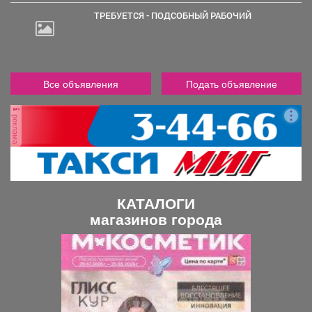
ТРЕБУЕТСЯ - ПОДСОБНЫЙ РАБОЧИЙ
Все объявления
Подать объявление
реклама
КАТАЛОГИ
магазинов города
П
С
р
л
е
е
д
д