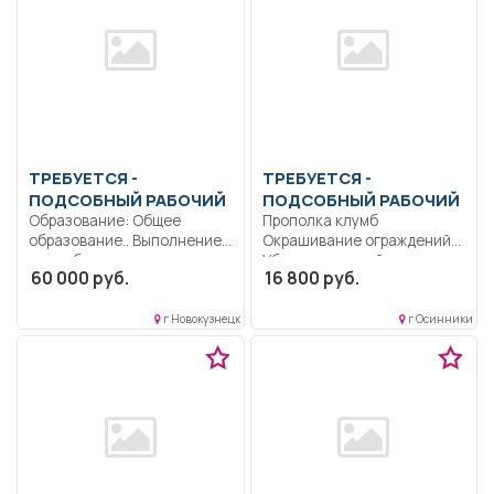
ТРЕБУЕТСЯ -
ТРЕБУЕТСЯ -
ПОДСОБНЫЙ РАБОЧИЙ
ПОДСОБНЫЙ РАБОЧИЙ
Образование: Общее
Прополка клумб
образование.. Выполнение
Окрашивание ограждений
подсобных и
Уборка дворовой
60 000 руб.
16 800 руб.
вспомогательных работ
территории.. Неполный
на...
рабочий...
г Новокузнецк
г Осинники