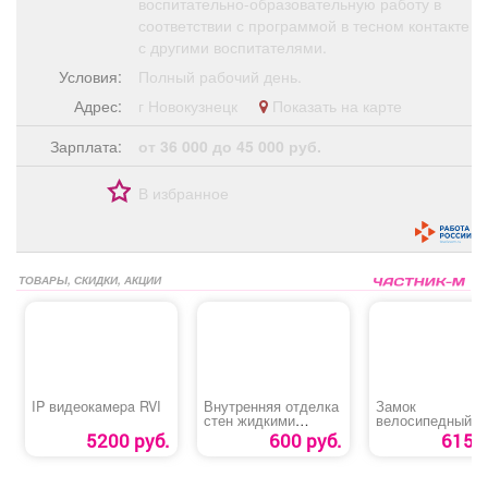
воспитательно-образовательную работу в
соответствии с программой в тесном контакте
с другими воспитателями.
Условия:
Полный рабочий день.
Адрес:
г Новокузнецк
Показать на карте
Зарплата:
от 36 000 до 45 000 руб.
В избранное
ТОВАРЫ, СКИДКИ, АКЦИИ
IP видеокaмepa RVI
Внутренняя отделка
Замок
стен жидкими
велосипедный
обоями
«Apecs PD-83-65
5200 руб.
600 руб.
615 р
CODE»