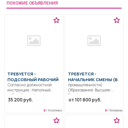
ПОХОЖИЕ ОБЪЯВЛЕНИЯ
ТРЕБУЕТСЯ -
ТРЕБУЕТСЯ -
ПОДСОБНЫЙ РАБОЧИЙ
НАЧАЛЬНИК СМЕНЫ (В
Согласно должностной
промышленности)
инструкции.. Неполный
Образование: Высшее-
рабочий день/неполная
бакалавриат по
35 200 руб.
от 101 800 руб.
рабочая неделя..
направлению
специальности
«Технология переработки
г Киселевск
г Кемерово
пластмасс и...