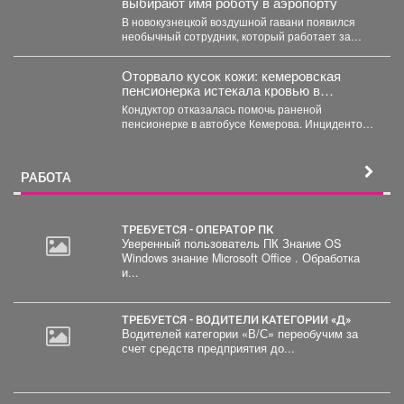
выбирают имя роботу в аэропорту
В новокузнецкой воздушной гавани появился
необычный сотрудник, который работает за
энергию. В международном аэропорту...
Оторвало кусок кожи: кемеровская
пенсионерка истекала кровью в
автобусе
Кондуктор отказалась помочь раненой
пенсионерке в автобусе Кемерова. Инцидентом
заинтересовались СК РФ. Следственный
комитет...
РАБОТА
ТРЕБУЕТСЯ - ОПЕРАТОР ПК
Уверенный пользователь ПК Знание OS
Windows знание Microsoft Office . Обработка
и...
ТРЕБУЕТСЯ - ВОДИТЕЛИ КАТЕГОРИИ «Д»
Водителей категории «В/С» переобучим за
счет средств предприятия до...