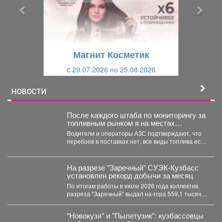
ы
у
д
ю
у
щ
щ
и
Магнит Косметик
и
й
c 29.07.2026 по 25.08.2026
й
НОВОСТИ
После каждого штаба по мониторингу за
топливным рынком я на местах
проверяю, соответствует ли озвученная
Водители и операторы АЗС подтверждают, что
информация действительности.
перебоев в поставках нет, все виды топлива есть
в...
На разрезе "Заречный" СУЭК-Кузбасс
установлен рекорд добычи за месяц
По итогам работы в июле 2026 года коллектив
разреза "Заречный" выдал на-гора 559,1 тысяч
тонн...
"Новокузя" и "Пылетузик": кузбассовцы