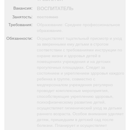
Афиша
Обучение
Проекты
ВОСПИТАТЕЛЬ
Вакансия:
Занятость:
постоянно
Требования:
Образование: Среднее профессиональное
образование.
Товары
Поздравления
Погода
Обязанности:
Осуществляет тщательный присмотр и уход
за вверенными ему детьми в строгом
соответствии с требованиями инструкции по
охране жизни и здоровья детей в
помещениях учреждения и на детских
прогулочных площадках. Следит за
ТВ программа
Я - пенсионер
состоянием и укреплением здоровья каждого
ребенка в группе, совместно с
медперсоналом учреждения регулярно
проводит комплексные мероприятия,
способствующие укреплению здоровья,
психофизическому развитию детей,
осуществляет гигиенический уход за детьми
раннего возраста. Особое внимание уделяет
детям, пришедшим в детский сад после
болезни. Планирует и осуществляет