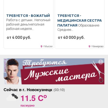
ТРЕБУЕТСЯ - ВОЖАТЫЙ
ТРЕБУЕТСЯ -
Работа с детьми.. Неполный
МЕДИЦИНСКАЯ СЕСТРА
рабочий день/неполная
ПАЛАТНАЯ
Образование:
рабочая неделя..
Среднее
профессиональное..
от 4 000 руб.
от 40 000 руб.
Сестринский уход за
пациентами. Осуществлять
г Мыски
г Кемерово
уход...
реклама
Сейчас в г. Новокузнецк
(03:10)
o
11.5 C
пасмурно