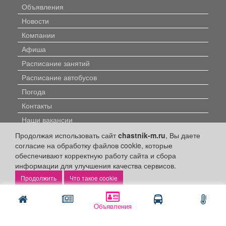
Объявления
Новости
Компании
Афиша
Расписание занятий
Расписание автобусов
Погода
Контакты
Наши вакансии
Продолжая использовать сайт
chastnik-m.ru
, Вы даете
Быстрые ссылки:
согласие на обработку файлов cookie, которые
обеспечивают корректную работу сайта и сбора
Установить приложение
информации для улучшения качества сервисов.
Что такое cookie
Личный кабинет
Подать объявление
Объявления
Подать объявление в газету
Поздравить