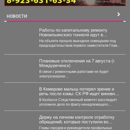
НОВОСТИ
Работы по капитальному ремонту
Новоильинского тоннеля идут в
соответствии с графиком
На объекте прошло выездное совещание под
председательством первого заместителя Главы
Новокузнецка Евгения Бедарева. В настоящее...
Плановые отключения на 7 августа (г.
Междуреченск)
В связи с ремонтными работами не будет
электроэнергии ...
В Кемерове малыш потерял зрение и
речь после комы: СК РФ ищет виновных
в искалеченном детстве
В Кузбассе Следственный комитет расследует
уголовное дело по факту ненадлежащего
оказания медицинской помощи двухлетнему
мальчику....
Держу на личном контроле отработку
обращений, которые поступили во
время прямого эфира 28 июля.
Главы городов и руководители профильных