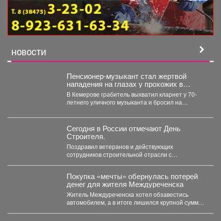
НОВОСТИ
Пенсионер-музыкант стал жертвой
нападения на глазах у прохожих в
Кемерове
В Кемерове грабитель выхватил кларнет у 70-
летнего уличного музыканта и бросил на
крыльце. Его наказала...
Сегодня в России отмечают День
Строителя.
Поздравил ветеранов и действующих
сотрудников строительной отрасли с
профессиональным праздником! Сегодня в
России отмечают День...
Покупка «мечты» обернулась потерей
денег для жителя Междуреченска
Житель Междуреченска хотел обзавестись
автомобилем, а в итоге лишился крупной суммы
и остался без долгожданной...