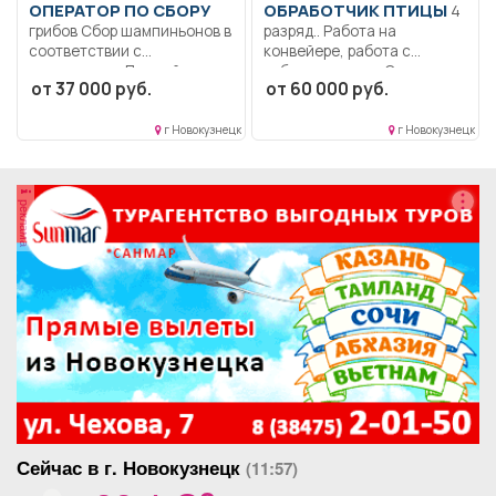
ОПЕРАТОР ПО СБОРУ
ОБРАБОТЧИК ПТИЦЫ
4
грибов Сбор шампиньонов в
разряд.. Работа на
соответствии с
конвейере, работа с
сортностью.. Полный
субпродуктами.. Сменная...
от 37 000 руб.
от 60 000 руб.
рабочий день..
г Новокузнецк
г Новокузнецк
реклама
Сейчас в г. Новокузнецк
(11:57)