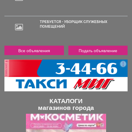
ТРЕБУЕТСЯ - УБОРЩИК СЛУЖЕБНЫХ
ПОМЕЩЕНИЙ
Все объявления
Подать объявление
реклама
КАТАЛОГИ
магазинов города
П
С
р
л