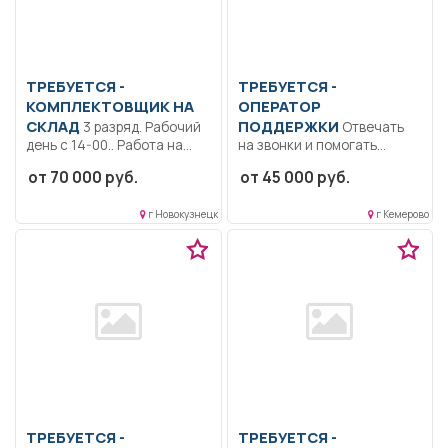
ТРЕБУЕТСЯ -
ТРЕБУЕТСЯ -
КОМПЛЕКТОВЩИК НА
ОПЕРАТОР
СКЛАД
ПОДДЕРЖКИ
3 разряд. Рабочий
Отвечать
день с 14-00.. Работа на
на звонки и помогать
складе готовой...
клиентам. Например,
от 70 000 руб.
от 45 000 руб.
объяснить, за...
г Новокузнецк
г Кемерово
ТРЕБУЕТСЯ -
ТРЕБУЕТСЯ -