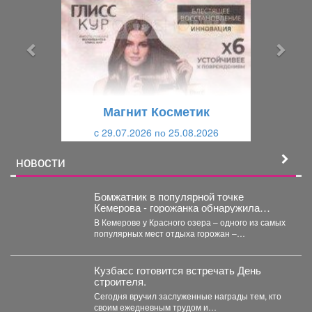
е
е
д
д
ы
у
д
ю
у
щ
щ
и
Магнит Косметик
и
й
c 29.07.2026 по 25.08.2026
й
НОВОСТИ
Бомжатник в популярной точке
Кемерова - горожанка обнаружила
жуткий объект на Красном озере
В Кемерове у Красного озера – одного из самых
популярных мест отдыха горожан –
обнаружили...
Кузбасс готовится встречать День
строителя.
Сегодня вручил заслуженные награды тем, кто
своим ежедневным трудом и