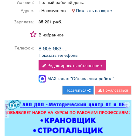
Условия:
Полный рабочий день.
Афиша
Обучение
Проекты
Адрес:
г Новокузнецк
Показать на карте
Зарплата:
35 221 руб.
В избранное
Товары
Поздравления
Погода
8-905-963-...
Телефон:
Показать телефоны
Редактировать объявление
ТВ программа
Я - пенсионер
MAX-канал "Объявления-работа"
Поделиться
Пожаловаться
реклама