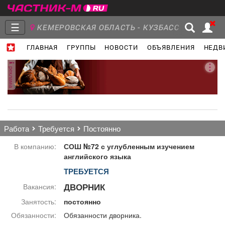
☰
КЕМЕРОВСКАЯ ОБЛАСТЬ - КУЗБАСС
ГЛАВНАЯ
ГРУППЫ
НОВОСТИ
ОБЪЯВЛЕНИЯ
НЕДВ
Главная
Группы
Новости
реклама
Объявления
Недвижимость
Услуги
работа
требуется
постоянно
В компанию:
СОШ №72 с углубленным изучением
английского языка
ТРЕБУЕТСЯ
Работа
Транспорт
Компании
ДВОРНИК
Вакансия:
Занятость:
постоянно
Обязанности:
Обязанности дворника.