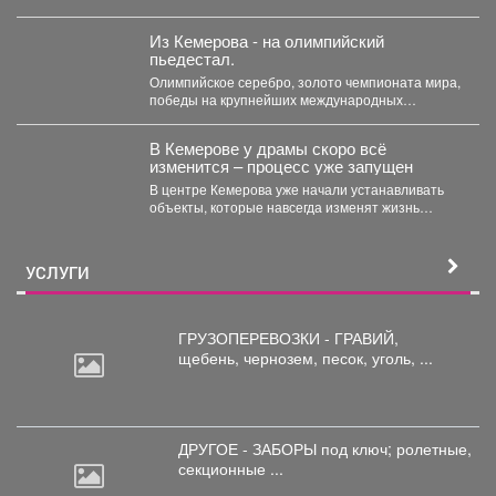
профессионализмом помогает создавать
современный облик...
Из Кемерова - на олимпийский
пьедестал.
Олимпийское серебро, золото чемпионата мира,
победы на крупнейших международных
турнирах - за этими достижениями стояли...
В Кемерове у драмы скоро всё
изменится – процесс уже запущен
В центре Кемерова уже начали устанавливать
объекты, которые навсегда изменят жизнь
горожан. Уже скоро...
УСЛУГИ
ГРУЗОПЕРЕВОЗКИ - ГРАВИЙ,
щебень,
чернозем, песок, уголь, ...
ДРУГОЕ - ЗАБОРЫ под
ключ; ролетные,
секционные ...