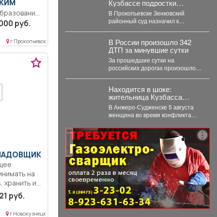
Кузбассе подростки
СКИМ
избили, запихали в
В Прокопьевске Зенковский
багажник, и похитили 10-
районный суд назначил к
тет,
000 руб.
летнего ребенка
рассмотрению уголовное дело о
онтроль
похищении 10-летнего ребёнка.
им врачом
В России произошло 342
г Прокопьевск
...
ДТП за минувшие сутки
та...
За прошедшие сутки на
российских дорогах произошло
342 ДТП, в которых погибли 30 и
получили...
Находится в шоке:
жительница Кузбасса
ударила мужа ножом в
В Анжеро-Судженске 5 августа
сердце - подробности
женщина во время конфликта
ударила мужа ножом в грудь.
Мужчина скончался....
реклама
КЛАДОВЩИК
щее
инимать на
 хранить и...
21 руб.
г Новокузнецк