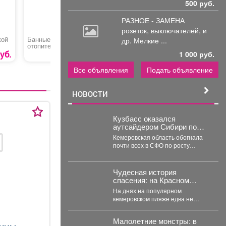
500 руб.
РАЗНОЕ - ЗАМЕНА
розеток,
выключателей, и
кой
Банные и
Букет белых роз в
Открытка
др. Мелкие ...
отопительные печи,
оформилении
котлы, камины,
уб.
6350 руб.
1 000 руб.
дымоходы
Все объявления
Подать объявление
НОВОСТИ
Кузбасс оказался
аутсайдером Сибири по
ипотечным долгам
Кемеровская область обогнала
почти всех в СФО по росту
просрочки по ипотеке на
строящееся жильё....
Чудесная история
спасения: на Красном
озере в Кемерове
На днях на популярном
предотвратили трагедию
кемеровском пляже едва не
произошла кровавая трагедия. К
счастью, там отдыхала...
Малолетние монстры: в