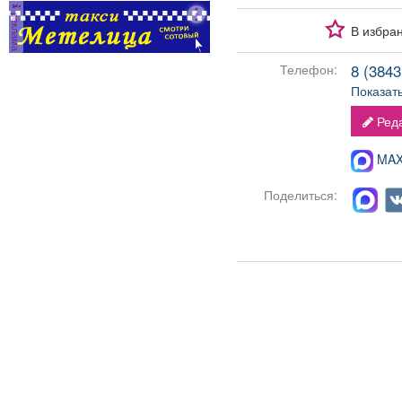
реклама
В избра
8 (3843)
Телефон:
Показат
Реда
MAX-
Поделиться: