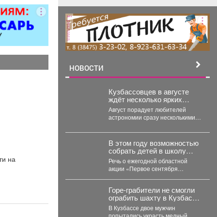
ованием,
рковка, торг
реклама
стен.
НОВОСТИ
Кузбассовцев в августе
ждёт несколько ярких
астрономических событий
Август порадует любителей
астрономии сразу несколькими
яркими событиями. Первое
важное явление месяца -
частное лунное...
В этом году возможностью
собрать детей в школу
воспользовались 163
ти на
Речь о ежегодной областной
малообеспеченные семьи
акции «Первое сентября
Междуреченска.
каждому школьнику».
Горе-грабители не смогли
ограбить шахту в Кузбассе
из-за пустого бака
В Кузбассе двое мужчин
попытались украсть медный