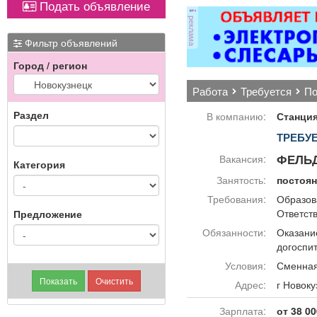
Подать объявление
ковер»).
Вывоз мусора.
от
реклама
ви
ме
Фильтр объявлений
Город / регион
П
работа
требуется
п
Раздел
В компанию:
Станци
ТРЕБУ
ФЕЛЬ
Вакансия:
Категория
Занятость:
постоя
Требования:
Образов
Ответств
Предложение
Обязанности:
Оказани
догоспи
Условия:
Сменная
Адрес:
г Ново
Зарплата:
от 38 00