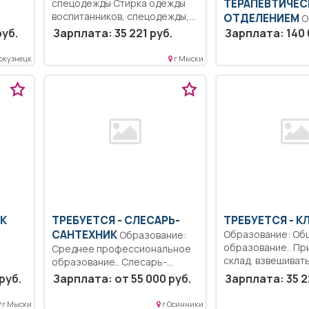
спецодежды Стирка одежды
ТЕРАПЕВТИЧЕ
воспитанников, спецодежды,
ОТДЕЛЕНИЕМ
Образование:
полотенец, штор в...
руб.
Зарплата: 35 221 руб.
Высшее-специали
Зарплата: 140 
 на
магистратура.. К
доведения лечащ
окузнецк
г Мыски
обращения пациен
ИК
ТРЕБУЕТСЯ - СЛЕСАРЬ-
ТРЕБУЕТСЯ - 
САНТЕХНИК
Образование: Об
Образование:
образование.. Пр
Среднее профессиональное
склад, взвешивать,
образование.. Слесарь-
сантехник должен знать:
руб.
Зарплата: от 55 000 руб.
Зарплата: 35 2
приказы, указания,...
г Мыски
г Осинники