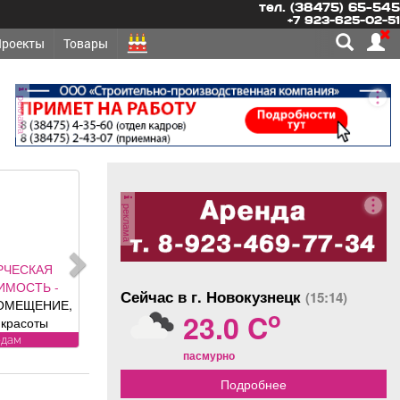
тел. (38475) 65-545
+7 923-625-02-51
Проекты
Товары
реклама
реклама
РЧЕСКАЯ
ИМОСТЬ -
Сейчас в г. Новокузнецк
(15:14)
ОМЕЩЕНИЕ,
o
23.0 C
красоты
лощадь 88, 8
одам
пасмурно
 адресу ул.
, хороший
Подробнее
олностью с