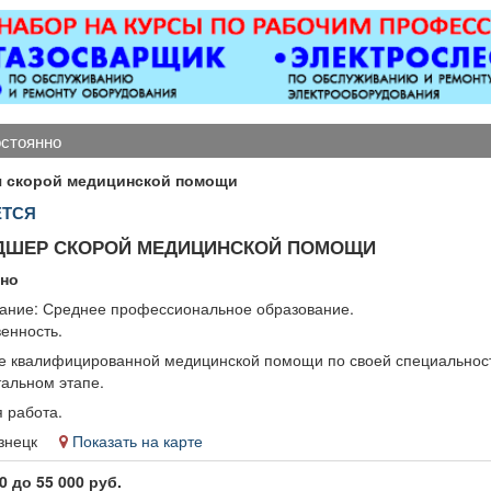
катные ворота; все
магнитол,
оборуд
ды сварочных работ;
электроусилителей
имеется па
таллоконструкции;
руля,
уме
бетонные работы
многофункциональных
любой сложности.
дисплеев, и многого
енсионерам скидка
другого. Быстро,
остоянно
10%.
качественно, недорого!
Точная стоимость
я скорой медицинской помощи
ремонта определяется
ЕТСЯ
после осмотра
ДШЕР СКОРОЙ МЕДИЦИНСКОЙ ПОМОЩИ
нно
ание: Среднее профессиональное образование.
енность.
е квалифицированной медицинской помощи по своей специальнос
тальном этапе.
 работа.
кузнецк
Показать на карте
0 до 55 000 руб.