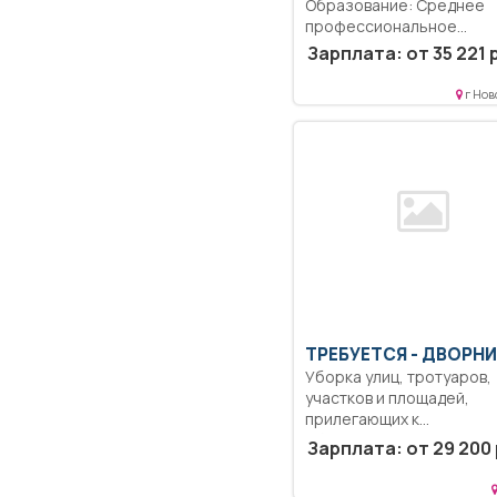
Образование: Среднее
профессиональное
образование..
Зарплата: от 35 221 
Фотографировать людей
документы (паспорт,...
г Нов
ТРЕБУЕТСЯ - ДВОРН
Уборка улиц, тротуаров,
участков и площадей,
прилегающих к
обслуживаемому...
Зарплата: от 29 200 