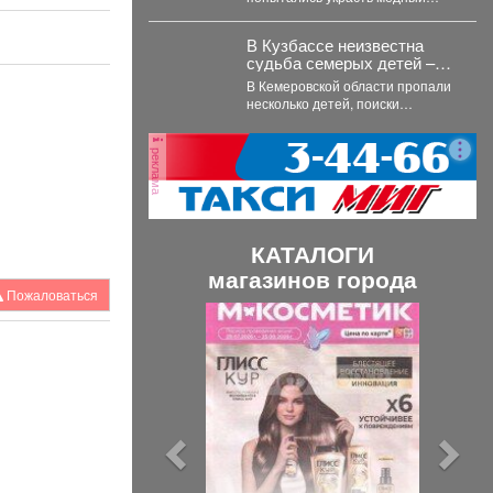
кабель с шахты, но не смогли
уехать. ...
В Кузбассе неизвестна
судьба семерых детей –
как сквозь землю
В Кемеровской области пропали
провалились
несколько детей, поиски
затянулись, но пока не дали
никакого результата. ...
реклама
КАТАЛОГИ
магазинов города
Пожаловаться
П
С
р
л
е
е
д
д
ы
у
д
ю