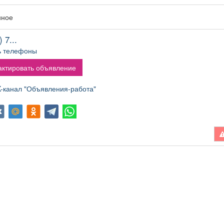
нное
 7...
ь телефоны
ктировать объявление
канал "Объявления-работа"