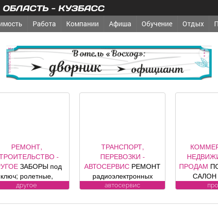
ОБЛАСТЬ - КУЗБАСС
имость
Работа
Компании
Афиша
Обучение
Отдых
реклама
РЕМОНТ,
ТРАНСПОРТ,
КОММЕ
ТРОИТЕЛЬСТВО -
ПЕРЕВОЗКИ -
НЕДВИЖ
РУГОЕ
ЗАБОРЫ под
АВТОСЕРВИС
РЕМОНТ
ПРОДАМ
П
ключ; ролетные,
радиоэлектронных
САЛОН 
кционные ворота (от
компонентов
«Оазис», п
другое
автосервис
пр
официального
автомобилей: климат
кв. м, по
представителя
контроля, ЭБУ,
Юдина, 1
омпании DoorHan);
сигнализации, брелков,
ремонт, п