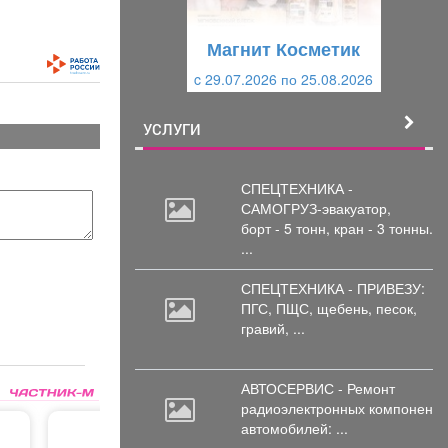
у
щ
щ
и
Магнит Косметик
и
й
c 29.07.2026 по 25.08.2026
й
УСЛУГИ
СПЕЦТЕХНИКА -
САМОГРУЗ-эвакуатор,
борт
- 5 тонн, кран - 3 тонны.
...
СПЕЦТЕХНИКА - ПРИВЕЗУ:
ПГС,
ПЩС, щебень, песок,
гравий, ...
АВТОСЕРВИС - Ремонт
радиоэлектронных
компоненто
автомобилей: ...