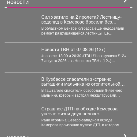
НОВОСТИ
Сил хватило на 2 пролета? Лестницу-
водопад в Кемерове бросили без
ремонта
В областном центре Кузбасса еще недоделали
ремонт разрушающейся лестницы. Ее
состояние беспокоит местных жителей. ...
Новости ТВН от 07.08.26 (12+)
#новости 18:00 и 20:30 #ТВН #Новокузнецк #12+
7 августа 2026г. в «Новостях ТВН» (12+):...
В Кузбассе спасатели экстренно
вытащили мальчика из отопительной
системы
В Таштаголе спасатели освободили 8-летнего
мальчика, который застрял между трубами
отопительной системы на территории школы....
Страшное ДТП на обходе Кемерова
унесло жизни двух человек -
подробности
Рано утром на Северо-западном обходе
Кемерова произошло жуткое ДТП, в котором
погибли два человека. ...