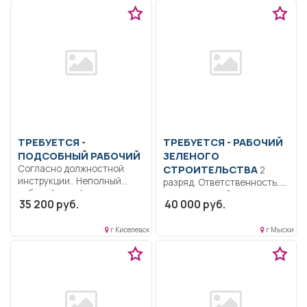
ТРЕБУЕТСЯ -
ТРЕБУЕТСЯ - РАБОЧИЙ
ПОДСОБНЫЙ РАБОЧИЙ
ЗЕЛЕНОГО
Согласно должностной
СТРОИТЕЛЬСТВА
2
инструкции.. Неполный
разряд. Ответственность..
рабочий день/неполная
Выполняет работы при
35 200 руб.
40 000 руб.
рабочая неделя..
закладке зеленых
насаждений, разбивке...
г Киселевск
г Мыски