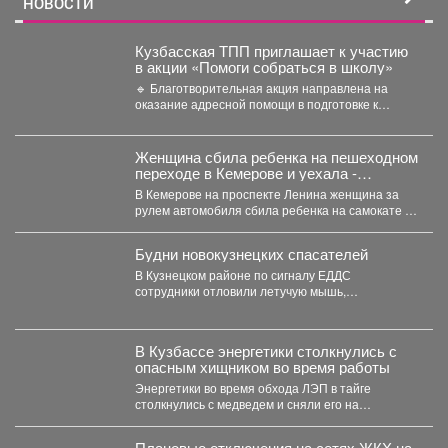
НОВОСТИ
Кузбасская ТПП приглашает к участию
в акции «Помоги собраться в школу»
🔹 Благотворительная акция направлена на
оказание адресной помощи в подготовке к
новому учебному году первоклассников...
Женщина сбила ребенка на пешеходном
переходе в Кемерове и уехала -
подробности
В Кемерове на проспекте Ленина женщина за
рулем автомобиля сбила ребенка на самокате и
скрылась...
Будни новокузнецких спасателей
В Кузнецком районе по сигналу ЕДДС
сотрудники отловили летучую мышь,
залетевшую в квартиру, и выпустили...
В Кузбассе энергетики столкнулись с
опасным хищником во время работы
Энергетики во время обхода ЛЭП в тайге
столкнулись с медведем и сняли его на
видео,которым...
Плановые отключения на сетях ЖКХ на