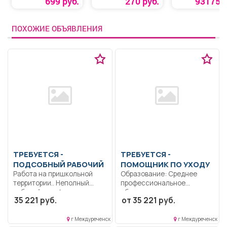
699 руб.
270 руб.
93175 р
ЛОНГАФОР
ПОХОЖИЕ ОБЪЯВЛЕНИЯ
ТРЕБУЕТСЯ -
ТРЕБУЕТСЯ -
ПОДСОБНЫЙ РАБОЧИЙ
ПОМОЩНИК ПО УХОДУ
Работа на пришкольной
Образование: Среднее
территории.. Неполный
профессиональное
рабочий день/неполная
образование..
35 221 руб.
от 35 221 руб.
рабочая неделя..
Предоставление услуг по
уходу за...
г Междуреченск
г Междуреченск