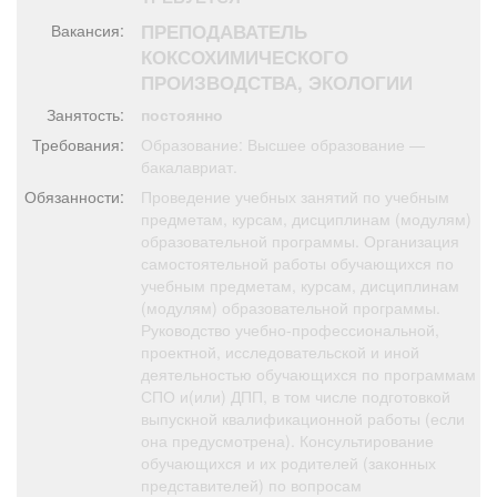
Афиша
Обучение
Проекты
ПРЕПОДАВАТЕЛЬ
Вакансия:
КОКСОХИМИЧЕСКОГО
ПРОИЗВОДСТВА, ЭКОЛОГИИ
Занятость:
постоянно
Товары
Поздравления
Погода
Требования:
Образование: Высшее образование —
бакалавриат.
Обязанности:
Проведение учебных занятий по учебным
предметам, курсам, дисциплинам (модулям)
образовательной программы. Организация
ТВ программа
самостоятельной работы обучающихся по
Я - пенсионер
учебным предметам, курсам, дисциплинам
(модулям) образовательной программы.
Руководство учебно-профессиональной,
проектной, исследовательской и иной
деятельностью обучающихся по программам
СПО и(или) ДПП, в том числе подготовкой
выпускной квалификационной работы (если
она предусмотрена). Консультирование
обучающихся и их родителей (законных
представителей) по вопросам