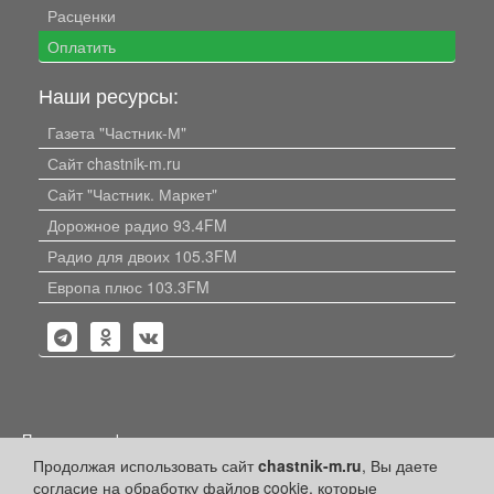
Расценки
Оплатить
Наши ресурсы:
Газета "Частник-М"
Сайт chastnik-m.ru
Сайт "Частник. Маркет"
Дорожное радио 93.4FM
Радио для двоих 105.3FM
Европа плюс 103.3FM
Политика конфиденциальности
Продолжая использовать сайт
chastnik-m.ru
, Вы даете
Публикации с пометкой «Реклама», «На правах рекламы»,
согласие на обработку файлов cookie, которые
«Партнёрский проект» оплачены рекламодателем.