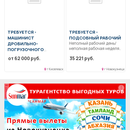
ТРЕБУЕТСЯ -
ТРЕБУЕТСЯ -
МАШИНИСТ
ПОДСОБНЫЙ РАБОЧИЙ
ДРОБИЛЬНО-
Неполный рабочий день/
неполная рабочая неделя..
ПОГРУЗОЧНОГО
АГРЕГАТА
Образование:
от 62 000 руб.
35 221 руб.
Общее образование..
Управление дробильно-
г Киселевск
г Новокузнецк
погрузочным агрегатом при
дроблении,
транспортировке...
реклама