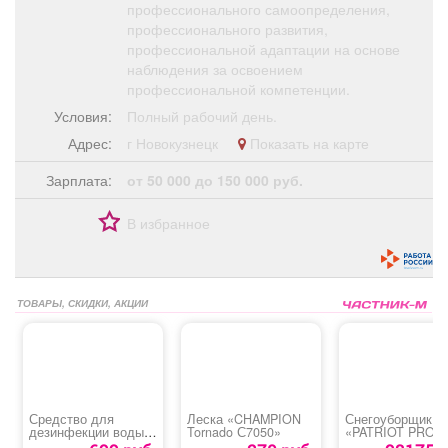
профессионального самоопределения,
профессионального развития,
профессиональной адаптации на основе
наблюдения за освоением
профессиональной компетенции.
Условия:
Полный рабочий день.
Адрес:
г Новокузнецк
Показать на карте
Зарплата:
от 50 000 до 150 000 руб.
В избранное
ТОВАРЫ, СКИДКИ, АКЦИИ
Средство для
Леска «CHAMPION
Снегоуборщик
дезинфекции воды в
Tornado С7050»
«PATRIOT PRO
бассейнах
785Е»