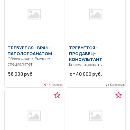
ТРЕБУЕТСЯ - ВРАЧ-
ТРЕБУЕТСЯ -
ПАТОЛОГОАНАТОМ
ПРОДАВЕЦ-
Образование: Высшее-
КОНСУЛЬТАНТ
специалитет,
Консультировать
магистратура.
покупателей по товарам и
56 000 руб.
от 40 000 руб.
Коммуникабельность.
акциям компании.
Ответственность..
Обслуживать клиентов...
Выполнение должностных
г Киселевск
г Киселевск
обязанностей согласно
должностной...