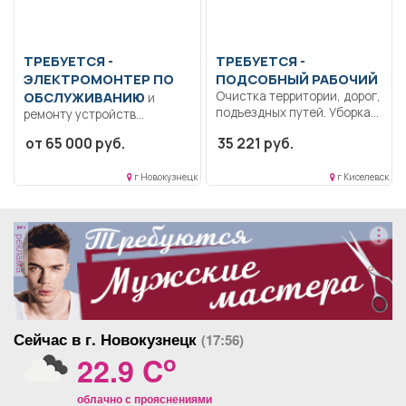
ТРЕБУЕТСЯ -
ТРЕБУЕТСЯ -
ЭЛЕКТРОМОНТЕР ПО
ПОДСОБНЫЙ РАБОЧИЙ
ОБСЛУЖИВАНИЮ
Очистка территории, дорог,
и
подъездных путей. Уборка
ремонту устройств
строительных площадок,
сигнализации,
от 65 000 руб.
35 221 руб.
производственных...
централизации и
блокировки Организована
г Новокузнецк
г Киселевск
доставка автобусами.....
реклама
Сейчас в г. Новокузнецк
(17:56)
o
22.9 C
облачно с прояснениями