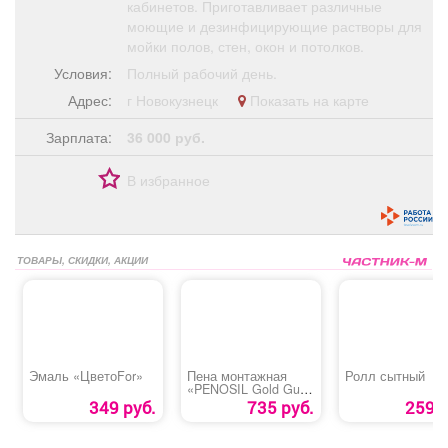
кабинетов. Приготавливает различные
моющие и дезинфицирующие растворы для
мойки полов, стен, окон и потолков.
Условия:
Полный рабочий день.
Адрес:
г Новокузнецк
Показать на карте
Зарплата:
36 000 руб.
В избранное
ТОВАРЫ, СКИДКИ, АКЦИИ
Эмаль «ЦветоFor»
Пена монтажная
Ролл сытный
«PENOSIL Gold Gun
65 ПРОФ» зима
349 руб.
735 руб.
259 р