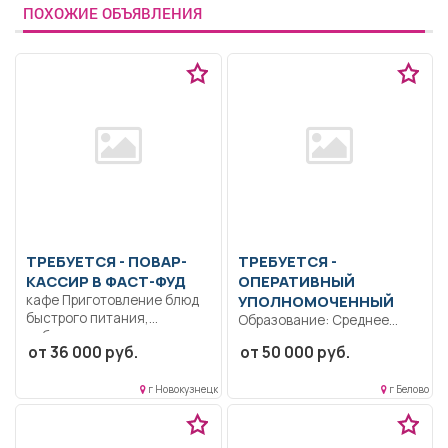
ПОХОЖИЕ ОБЪЯВЛЕНИЯ
ТРЕБУЕТСЯ - ПОВАР-
ТРЕБУЕТСЯ -
КАССИР В ФАСТ-ФУД
ОПЕРАТИВНЫЙ
кафе Приготовление блюд
УПОЛНОМОЧЕННЫЙ
быстрого питания,
Образование: Среднее
соблюдение санитарных
профессиональное.
от 36 000 руб.
от 50 000 руб.
норм, контроль качества...
Ответственность..
Правоохранительная
г Новокузнецк
г Белово
деятельность..
Ненормированный рабочий
день..