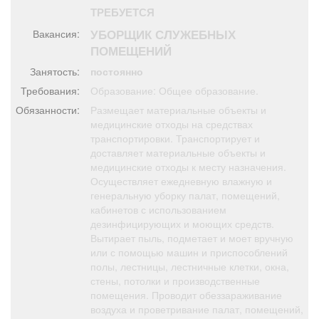
Афиша
Обучение
Проекты
ТРЕБУЕТСЯ
УБОРЩИК СЛУЖЕБНЫХ
Вакансия:
ПОМЕЩЕНИЙ
Занятость:
постоянно
Товары
Поздравления
Погода
Требования:
Образование: Общее образование.
Обязанности:
Размещает материальные объекты и
медицинские отходы на средствах
транспортировки. Транспортирует и
доставляет материальные объекты и
медицинские отходы к месту назначения.
ТВ программа
Я - пенсионер
Осуществляет ежедневную влажную и
генеральную уборку палат, помещений,
кабинетов с использованием
дезинфицирующих и моющих средств.
Вытирает пыль, подметает и моет вручную
или с помощью машин и приспособлений
полы, лестницы, лестничные клетки, окна,
стены, потолки и производственные
помещения. Проводит обеззараживание
воздуха и проветривание палат, помещений,