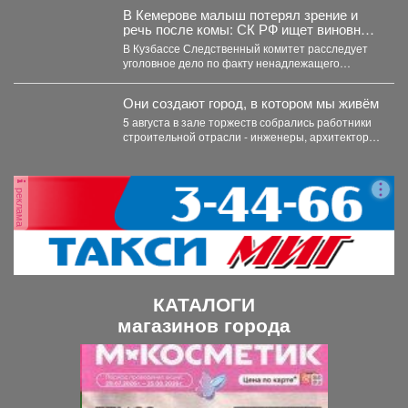
В Кемерове малыш потерял зрение и
речь после комы: СК РФ ищет виновных
в искалеченном детстве
В Кузбассе Следственный комитет расследует
уголовное дело по факту ненадлежащего
оказания медицинской помощи двухлетнему
мальчику....
Они создают город, в котором мы живём
5 августа в зале торжеств собрались работники
строительной отрасли - инженеры, архитекторы,
проектировщики, руководители и...
реклама
КАТАЛОГИ
магазинов города
П
С
р
л
е
е