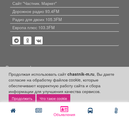
Сайт "Частник. Маркет"
Дорожное радио 93.4FM
Радио для двоих 105.3FM
Европа плюс 103.3FM
Политика конфиденциальности
Продолжая использовать сайт
chastnik-m.ru
, Вы даете
Публикации с пометкой «Реклама», «На правах рекламы»,
согласие на обработку файлов cookie, которые
«Партнёрский проект» оплачены рекламодателем.
Редакция сайта не несет ответственности за достоверность
обеспечивают корректную работу сайта и сбора
информации, содержащейся в рекламных материалах и
информации для улучшения качества сервисов.
объявлениях.
Что такое cookie
+16
© 2006-2026
ООО "Частник-М"
Объявления