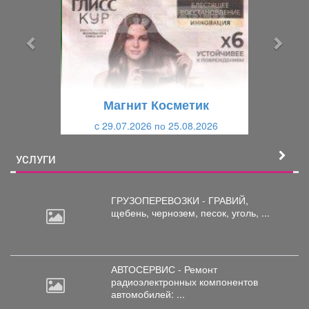
д
д
ы
у
д
ю
у
щ
щ
и
Магнит Косметик
и
й
c 29.07.2026 по 25.08.2026
й
УСЛУГИ
ГРУЗОПЕРЕВОЗКИ - ГРАВИЙ,
щебень,
чернозем, песок, уголь, ...
АВТОСЕРВИС - Ремонт
радиоэлектронных
компонентов
автомобилей: ...