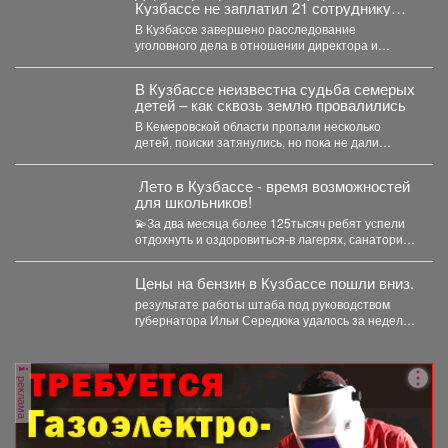
Кузбассе не заплатил 21 сотруднику
деньги
В Кузбассе завершено расследование
уголовного дела в отношении директора и
учредителя ООО «Альпина42» - компании,...
В Кузбассе неизвестна судьба семерых
детей – как сквозь землю провалились
В Кемеровской области пропали несколько
детей, поиски затянулись, но пока не дали
никакого результата. ...
️ Лето в Кузбассе - время возможностей
для школьников!
💫За два месяца более 125тысяч ребят успели
отдохнуть и оздоровиться-в лагерях, санаториях
и на туристических...
Цены на бензин в Кузбассе пошли вниз.
результате работы штаба под руководством
губернатора Ильи Середюка удалось за неделю
увеличить на 21% количество...
реклама