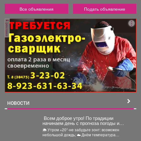
Все объявления
Подать объявление
реклама
НОВОСТИ
Всем доброе утро! По традиции
начинаем день с прогноза погоды и
щепотки народной мудрости
🌦 Утром +20°-не забудьте зонт: возможен
небольшой дождь; ☁️ Днём температура
поднимется до +24°,...