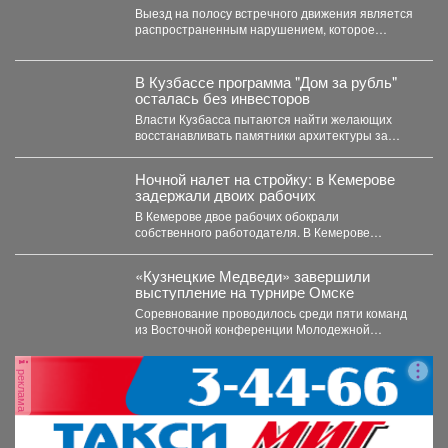
профилактической операции
Выезд на полосу встречного движения является
«Встречная полоса»
распространенным нарушением, которое
довольно часто становится причиной дорожно-
транспортного происшествия...
В Кузбассе программа "Дом за рубль"
осталась без инвесторов
Власти Кузбасса пытаются найти желающих
восстанавливать памятники архитектуры за
символическую плату, однако бизнес не
спешит...
Ночной налет на стройку: в Кемерове
задержали двоих рабочих
В Кемерове двое рабочих обокрали
собственного работодателя. В Кемерове
полицейские задержали двоих мужчин,
которые...
«Кузнецкие Медведи» завершили
выступление на турнире Омске
Соревнование проводилось среди пяти команд
из Восточной конференции Молодежной
хоккейной лиги. Заключительный матч
новокузнечане провели...
реклама