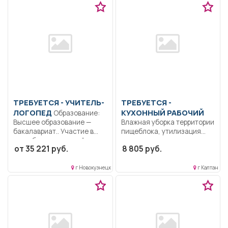
ТРЕБУЕТСЯ - УЧИТЕЛЬ-
ТРЕБУЕТСЯ -
ЛОГОПЕД
КУХОННЫЙ РАБОЧИЙ
Образование:
Высшее образование —
Влажная уборка территории
бакалавриат.. Участие в
пищеблока, утилизация
разработке основной...
производственных
от 35 221 руб.
8 805 руб.
отходов.. Неполный
рабочий...
г Новокузнецк
г Калтан