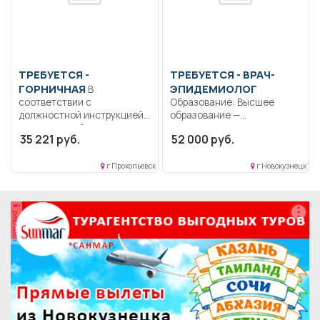
ТРЕБУЕТСЯ -
ТРЕБУЕТСЯ - ВРАЧ-
ГОРНИЧНАЯ
ЭПИДЕМИОЛОГ
В
соответствии с
Образование: Высшее
должностной инструкцией,
образование —
утвержденной в
специалитет,
35 221 руб.
52 000 руб.
организации для...
магистратура..
Осуществляет свою
работу...
г Прокопьевск
г Новокузнецк
реклама