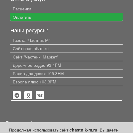
Расценки
Оплатить
Наши ресурсы:
Газета "Частник-М"
Сайт chastnik-m.ru
Сайт "Частник. Маркет"
Дорожное радио 93.4FM
Радио для двоих 105.3FM
Европа плюс 103.3FM
Политика конфиденциальности
Продолжая использовать сайт
chastnik-m.ru
, Вы даете
Публикации с пометкой «Реклама», «На правах рекламы»,