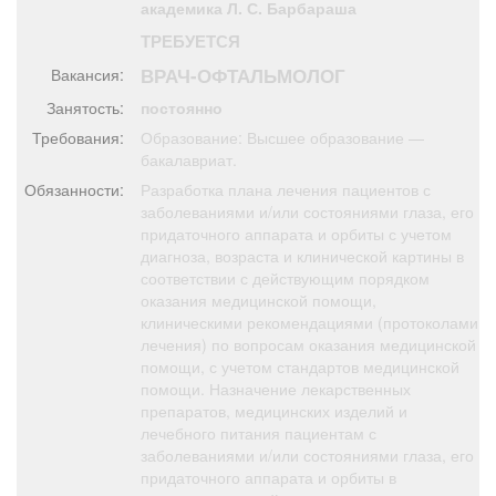
академика Л. С. Барбараша
Афиша
Обучение
Проекты
ТРЕБУЕТСЯ
ВРАЧ-ОФТАЛЬМОЛОГ
Вакансия:
Занятость:
постоянно
Требования:
Образование: Высшее образование —
Товары
Поздравления
Погода
бакалавриат.
Обязанности:
Разработка плана лечения пациентов с
заболеваниями и/или состояниями глаза, его
придаточного аппарата и орбиты с учетом
диагноза, возраста и клинической картины в
ТВ программа
Я - пенсионер
соответствии с действующим порядком
оказания медицинской помощи,
клиническими рекомендациями (протоколами
лечения) по вопросам оказания медицинской
помощи, с учетом стандартов медицинской
помощи. Назначение лекарственных
препаратов, медицинских изделий и
лечебного питания пациентам с
заболеваниями и/или состояниями глаза, его
придаточного аппарата и орбиты в