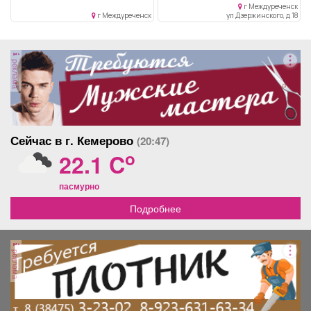
Весенняя, 12, 3 этаж
балкон, угловая,
г Междуреченск
собственник. Трубы
г Междуреченск
ул Дзержинского, д 18
водоснабжения заменены,
квартира подходит для
проживания сразу и для тех
реклама
кто хочет сделать ремонт
под свой вкус это удобнее,
вы под себя выбираете
обои, двери, стены (под
обои и цвет или дек.
штукатурка), потолок
Сейчас в г. Кемерово
(20:47)
(навесной или
штукатуренный).
o
22.1 C
Рассмотрю варианты
обмена на меньшую
пасмурно
квартиру. эл. почта -
kamp02@yandex.ru
Подробнее
реклама