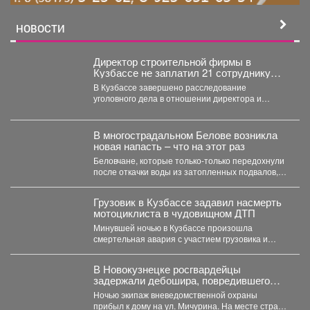
НОВОСТИ
Директор строительной фирмы в
Кузбассе не заплатил 21 сотруднику
деньги
В Кузбассе завершено расследование
уголовного дела в отношении директора и
учредителя ООО «Альпина42» - компании,...
В многострадальном Белове возникла
новая напасть – что на этот раз
Беловчане, которые только-только передохнули
после откачки воды из затопленных подвалов,
столкнулись с новой напастью. ...
Грузовик в Кузбассе задавил насмерть
мотоциклиста в чудовищном ДТП
Минувшей ночью в Кузбассе произошла
смертельная авария с участием грузовика и
мотоцикла. В среду,...
В Новокузнецке росгвардейцы
задержали дебошира, повредившего
окно и дверь квартиры сожительницы
Ночью экипаж вневедомственной охраны
прибыл к дому на ул. Мичурина. На месте стражи