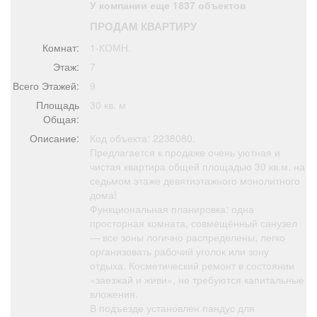
У компании еще 1837 объектов
Афиша
Обучение
Проекты
ПРОДАМ КВАРТИРУ
Комнат:
1-КОМН.
Этаж:
7
Всего Этажей:
9
Товары
Поздравления
Погода
Площадь
30 кв. м
Общая:
Описание:
Код объекта: 2238080.
Предлагается к продаже очень уютная и
чистая квартира общей площадью 30 кв.м. на
ТВ программа
Я - пенсионер
седьмом этаже девятиэтажного монолитного
дома!
Функциональная планировка: одна
просторная комната, совмещённый санузел
— все зоны логично распределены, легко
организовать рабочий уголок или зону
отдыха. Косметический ремонт в состоянии
«заезжай и живи», не требуются капитальные
вложения.
В подъезде установлен пандус для