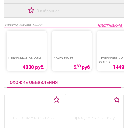
В избранное
ТОВАРЫ, СКИДКИ, АКЦИИ
Сварочные работы
Конфирмат
Сковорода «Мас
кухня»
80
4000 руб.
2
руб
1449 р
ПОХОЖИЕ ОБЪЯВЛЕНИЯ
продам - квартиру
продам - квартиру