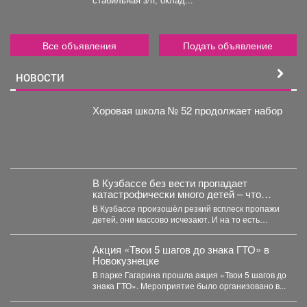
стабильная з/п, оклад...
Все объявления
Подать объявление
НОВОСТИ
Хоровая школа № 52 продолжает набор
В Кузбассе без вести пропадает
катастрофически много детей – что
происходит
В Кузбассе произошёл резкий всплеск пропажи
детей, они массово исчезают. И на то есть
причина....
Акция «Твои 5 шагов до знака ГТО» в
Новокузнецке
В парке Гагарина прошла акция «Твои 5 шагов до
знака ГТО». Мероприятие было организовано в...