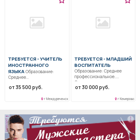
ТРЕБУЕТСЯ - УЧИТЕЛЬ
ТРЕБУЕТСЯ - МЛАДШИЙ
ИНОСТРАННОГО
ВОСПИТАТЕЛЬ
ЯЗЫКА
Образование: Среднее
Образование:
профессиональное..
Среднее
Санитарное состояние
профессиональное
от 35 500 руб.
от 30 000 руб.
группы, помощь
образование..
воспитателю, смена...
Формирование
г Междуреченск
г Кемерово
общекультурных
компетенций и понимания...
реклама