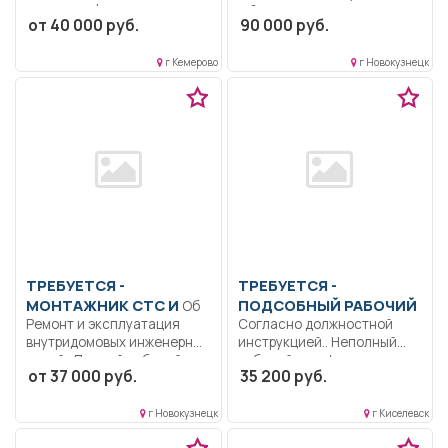
детьми информационных
Образование: Высшее
от 40 000 руб.
90 000 руб.
ресурсов,...
образование...
г Кемерово
г Новокузнецк
ТРЕБУЕТСЯ -
ТРЕБУЕТСЯ -
МОНТАЖНИК СТС И
ПОДСОБНЫЙ РАБОЧИЙ
Об
Ремонт и эксплуатация
Согласно должностной
внутридомовых инженерных
инструкцией.. Неполный
сетей.. Полный рабочий
рабочий день/неполная
от 37 000 руб.
35 200 руб.
день..
рабочая неделя..
г Новокузнецк
г Киселевск