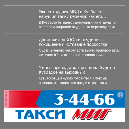
посетила социальную...
Экс-сотрудник МВД в Кузбассе
нарушил тайну ребёнка: как его
наказали
В Кузбассе бывшего замначальника отдела по
вопросам миграции осудили за передачу личных
данных несовершеннолетнего. ...
Двоих жителей Юрги осудили за
похищение и истязание подростка
Суд в Кемеровской области вынес приговор двум
жителям Юрги-их признали виновными в
похищении, истязании и...
Ужасы природы: какая погода будет в
Кузбассе на выходных
Кузбассовцам нужно готовиться к мокрым
выходным, ожидаются дожди с грозами и
сильный ветер. По...
реклама