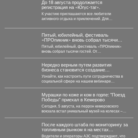
До 18 августа продолжается
регистрация на «Югус-таг».
К участию приглашаются все любители
активного отдыха и приключений. Для
иногородних участников доступно размещение
в...
Пятый, юбилейный, фестиваль
«ПРОпикник» вновь собрал тысячи
гостей.
Пятый, юбилейный, фестиваль «ПРОпикник»
вновь собрал тысячи гостей. От
гастрономической кухни до костюмированных
сапбордистов -...
Нередко верным путем развития
бизнеса становится создание
совместных проектов, работа в команде
Узнайте, как настроить пути сотрудничества в
и даже полномасштабные объединения.
социальной сфере на нашем вебинаре
«Креативное партнёрство. Нестандартные
решения...
Мурашки по коже и ком в горле: "Поезд
Победы" приехал в Кемерово
Сегодня, 5 августа, на перрон кемеровского
вокзала встал уникальный музей на колесах –
"Поезд Победы"....
После каждого штаба по мониторингу за
топливным рынком я на местах
проверяю, соответствует ли озвученная
Водители и операторы АЗС подтверждают, что