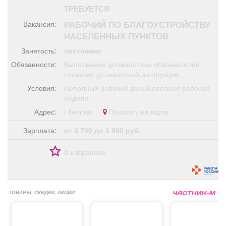
Афиша
Обучение
Проекты
ТРЕБУЕТСЯ
РАБОЧИЙ ПО БЛАГОУСТРОЙСТВУ
Вакансия:
НАСЕЛЕННЫХ ПУНКТОВ
Занятость:
постоянно
Товары
Поздравления
Погода
Обязанности:
Выполнение должностных обязанностей
согласно должностной инструкции.
Условия:
Неполный рабочий день/неполная рабочая
неделя.
Адрес:
г Белово
Показать на карте
ТВ программа
Я - пенсионер
Зарплата:
от 3 700 до 3 800 руб.
В избранное
ТОВАРЫ, СКИДКИ, АКЦИИ