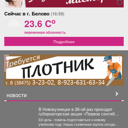
Сейчас в г. Белово
(16:59)
o
23.6 C
переменная облачность
Подробнее
реклама
НОВОСТИ
В Новокузнецке в 26-ой раз проходит
губернаторская акция «Первое сентября
каждому школьнику».
Её цель - помочь подготовиться к новому
учебному году. Наша съемочная группа сегодня