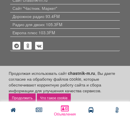
Сайт "Частник. Маркет"
Дорожное радио 93.4FM
Радио для двоих 105.3FM
Европа плюс 103.3FM
Политика конфиденциальности
Продолжая использовать сайт
chastnik-m.ru
, Вы даете
согласие на обработку файлов cookie, которые
Публикации с пометкой «Реклама», «На правах рекламы»,
обеспечивают корректную работу сайта и сбора
«Партнёрский проект» оплачены рекламодателем.
информации для улучшения качества сервисов.
Редакция сайта не несет ответственности за достоверность
информации, содержащейся в рекламных материалах и
Что такое cookie
объявлениях.
+16
© 2006-2026
ООО "Частник-М"
Объявления