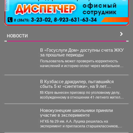
реклама
НОВОСТИ
В «Госуслуги Дом» доступны счета ЖКУ
за прошлые периоды
Пользователь может проверить корректность
начислений и историю оплат через мобильное
приложение. Скачивайте «Госуслуги Дом»...
В Кузбассе драгдилер, пытавшийся
сбыть 5 кг «синтетики», на 9 лет
отправится в колонию строгого режима
❗В Юрге вынесен приговор по уголовному делу,
возбужденному в отношении 41-летнего жителя
Кемерова. Он обвинялся...
Новокузнецкие школьники приняли
участие в эксперименте
НГКБ № 29 им. А.А. Луцика решилась на
эксперимент и пригласила старшеклассников,
которые мечтают стать...