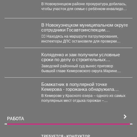
просить воду в дом
В Новокузнецком районе прокуратура добилась,
чтобы участок для семьи с ребёнком-инвалидом
обеспечили водой и канализацией....
В Новокузнецком муниципальном округе
сотрудники Госавтоинспекции
задержали нетрезвого водителя,
👮‍♂ Находясь на маршруте патрулирования,
повторно севшего за руль в состоянии
инспекторы ДПС остановили для проверки
опьянения
документов автомобиль «Рено Логан». За...
Коляденко и зам получили условные
сроки по делу о строительных
махинациях
Заводский районный суд вынес приговор
бывшей главе Кемеровского округа Марине
Коляденко и её заместителю Татьяне...
Бомжатник в популярной точке
Кемерова - горожанка обнаружила
жуткий объект на Красном озере
В Кемерове у Красного озера – одного из самых
популярных мест отдыха горожан –
обнаружили...
РАБОТА
ТРЕБУЕТСЯ - КОНДУКТОР