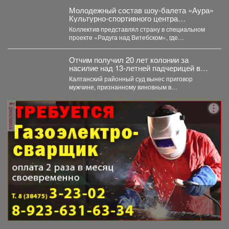
Молодежный состав шоу-балета «Аура»
Культурно-спортивного центра
металлургов победил в международном
Коллектив представлял страну в специальном
конкурсе «Славянский базар» в
проекте «Радуга над Витебском», где
Витебске.
соревновались творческие коллективы из
России,...
Отчим получил 20 лет колонии за
насилие над 13‑летней падчерицей в
Кузбассе
Калтанский районный суд вынес приговор
мужчине, признанному виновным в
преступлениях против половой
неприкосновенности малолетней девочки....
реклама