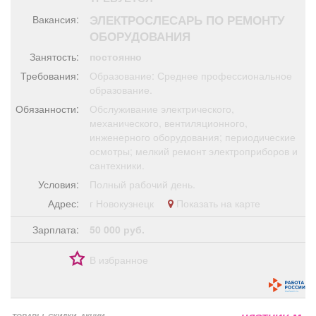
Афиша
Обучение
Проекты
ЭЛЕКТРОСЛЕСАРЬ ПО РЕМОНТУ
Вакансия:
ОБОРУДОВАНИЯ
Занятость:
постоянно
Требования:
Образование: Среднее профессиональное
Товары
Поздравления
Погода
образование.
Обязанности:
Обслуживание электрического,
механического, вентиляционного,
инженерного оборудования; периодические
осмотры; мелкий ремонт электроприборов и
сантехники.
ТВ программа
Я - пенсионер
Условия:
Полный рабочий день.
Адрес:
г Новокузнецк
Показать на карте
Зарплата:
50 000 руб.
В избранное
ТОВАРЫ, СКИДКИ, АКЦИИ