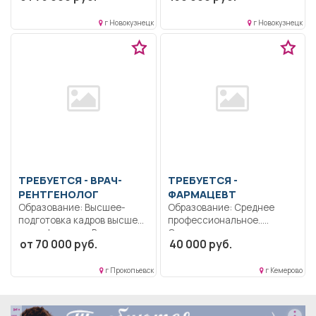
металлоконструкций по
работа.
чертежам.. Сменный
г Новокузнецк
г Новокузнецк
график..
ТРЕБУЕТСЯ - ВРАЧ-
ТРЕБУЕТСЯ -
РЕНТГЕНОЛОГ
ФАРМАЦЕВТ
Образование: Высшее-
Образование: Среднее
подготовка кадров высшей
профессиональное..
квалификации.. В
Осуществляет прием
от 70 000 руб.
40 000 руб.
соответствии с
рецептов и требований с...
должностной...
г Прокопьевск
г Кемерово