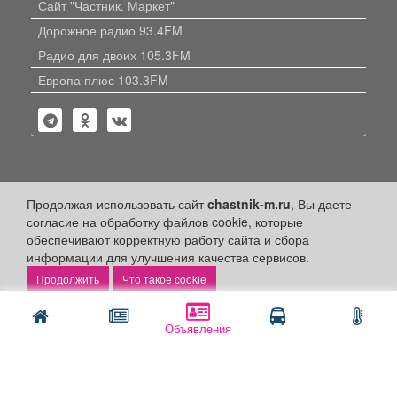
Сайт "Частник. Маркет"
Дорожное радио 93.4FM
Радио для двоих 105.3FM
Европа плюс 103.3FM
Политика конфиденциальности
Продолжая использовать сайт
chastnik-m.ru
, Вы даете
согласие на обработку файлов cookie, которые
Публикации с пометкой «Реклама», «На правах рекламы»,
обеспечивают корректную работу сайта и сбора
«Партнёрский проект» оплачены рекламодателем.
информации для улучшения качества сервисов.
Редакция сайта не несет ответственности за достоверность
информации, содержащейся в рекламных материалах и
Что такое cookie
объявлениях.
+16
© 2006-2026
ООО "Частник-М"
Объявления