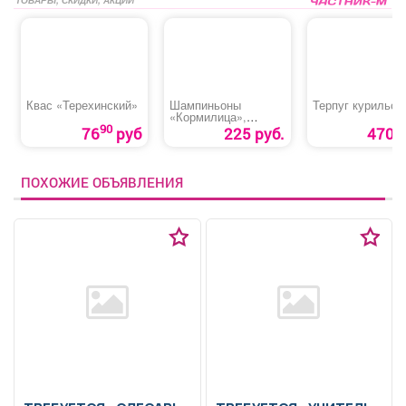
Квас «Терехинский»
Шампиньоны
Терпуг курильск
«Кормилица»,
резаные
90
76
руб
225 руб.
470 р
ПОХОЖИЕ ОБЪЯВЛЕНИЯ