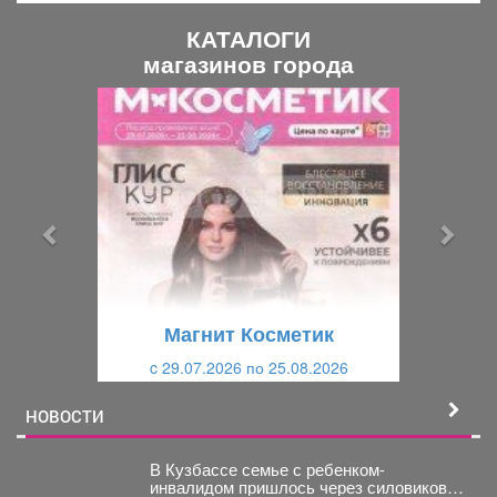
КАТАЛОГИ
магазинов города
П
С
р
л
е
е
д
д
ы
у
д
ю
у
щ
щ
и
Магнит Косметик
и
й
c 29.07.2026 по 25.08.2026
й
НОВОСТИ
В Кузбассе семье с ребенком-
инвалидом пришлось через силовиков