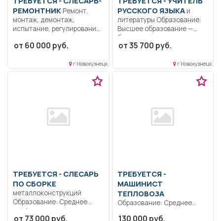
ТРЕБУЕТСЯ - СЛЕСАРЬ-
ТРЕБУЕТСЯ - УЧИТЕЛЬ
РЕМОНТНИК
РУССКОГО ЯЗЫКА
Ремонт,
и
монтаж, демонтаж,
литературы Образование:
испытание, регулирование,
Высшее образование —
наладка сложного
бакалавриат..
от 60 000 руб.
от 35 700 руб.
оборудования, агрегатов...
Формирование культуры
диалога...
г Новокузнецк
г Новокузнецк
ТРЕБУЕТСЯ - СЛЕСАРЬ
ТРЕБУЕТСЯ -
ПО СБОРКЕ
МАШИНИСТ
металлоконструкций
ТЕПЛОВОЗА
Образование: Среднее
Образование: Среднее
профессиональное.
профессиональное
от 73 000 руб.
130 000 руб.
Обучаемость.. Сборка
образование.. Сменная