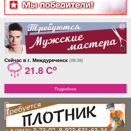
Мы победители!
реклама
Сейчас в г. Междуреченск
(09:39)
o
21.8 C
Подробнее
реклама