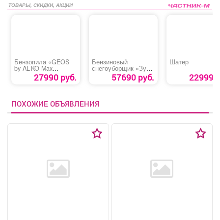
ТОВАРЫ, СКИДКИ, АКЦИИ
Бензопила «GEOS
Бензиновый
Шатер
by AL-KO Max
снегоуборщик «Зубр
CSP346»
СМБ-7-66»
27990 руб.
57690 руб.
22999 р
ПОХОЖИЕ ОБЪЯВЛЕНИЯ