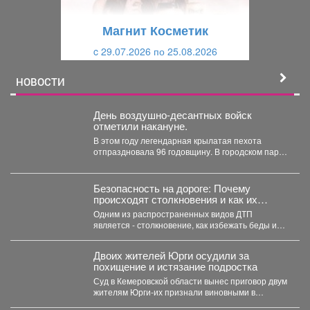
у
щ
щ
и
Магнит Косметик
и
й
c 29.07.2026 по 25.08.2026
й
НОВОСТИ
День воздушно-десантных войск
отметили накануне.
В этом году легендарная крылатая пехота
отпраздновала 96 годовщину. В городском парке
состоялся праздник для...
Безопасность на дороге: Почему
происходят столкновения и как их
избежать?
Одним из распространенных видов ДТП
является - столкновение, как избежать беды и
обезопасить свой путь?...
Двоих жителей Юрги осудили за
похищение и истязание подростка
Суд в Кемеровской области вынес приговор двум
жителям Юрги-их признали виновными в
похищении, истязании и...