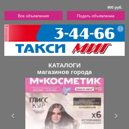
900 руб.
Все объявления
Подать объявление
реклама
КАТАЛОГИ
магазинов города
П
С
р
л
е
е
д
д
ы
у
д
ю