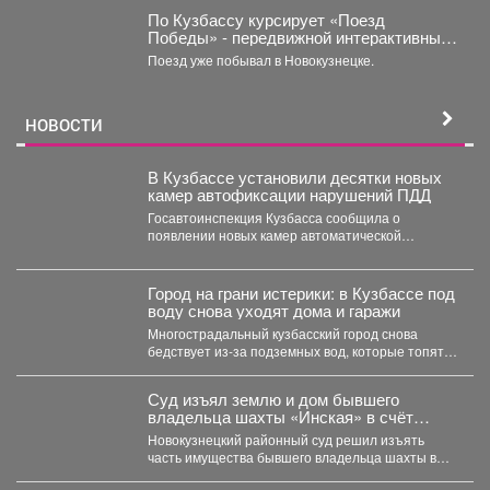
По Кузбассу курсирует «Поезд
Победы» - передвижной интерактивный
музей, рассказывающий о событиях
Поезд уже побывал в Новокузнецке.
Великой Отечественной войны.
НОВОСТИ
В Кузбассе установили десятки новых
камер автофиксации нарушений ПДД
Госавтоинспекция Кузбасса сообщила о
появлении новых камер автоматической
фиксации нарушений правил дорожного
движения. С начала...
Город на грани истерики: в Кузбассе под
воду снова уходят дома и гаражи
Многострадальный кузбасский город снова
бедствует из-за подземных вод, которые топят
подвалы и уже проникают в...
Суд изъял землю и дом бывшего
владельца шахты «Инская» в счёт
долга
Новокузнецкий районный суд решил изъять
часть имущества бывшего владельца шахты в
Кузбассе в пользу областного...