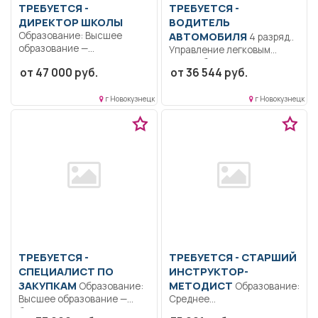
ТРЕБУЕТСЯ -
ТРЕБУЕТСЯ -
ДИРЕКТОР ШКОЛЫ
ВОДИТЕЛЬ
Образование: Высшее
АВТОМОБИЛЯ
4 разряд..
образование —
Управление легковым
специалитет,
автомобилем; перевозка
от 47 000 руб.
от 36 544 руб.
магистратура..
грузов, приемка и...
Обеспечение надлежащего
технического...
г Новокузнецк
г Новокузнецк
ТРЕБУЕТСЯ -
ТРЕБУЕТСЯ - СТАРШИЙ
СПЕЦИАЛИСТ ПО
ИНСТРУКТОР-
ЗАКУПКАМ
МЕТОДИСТ
Образование:
Образование:
Высшее образование —
Среднее
бакалавриат.. Составление
профессиональное