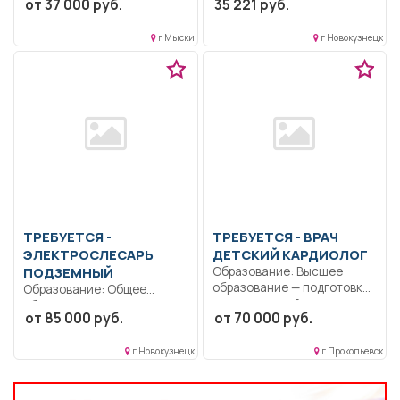
от 37 000 руб.
35 221 руб.
закупочную документацию,
образование..
подготовка...
Систематически повышать
г Мыски
г Новокузнецк
свой профессиональный
уровень,...
ТРЕБУЕТСЯ -
ТРЕБУЕТСЯ - ВРАЧ
ЭЛЕКТРОСЛЕСАРЬ
ДЕТСКИЙ КАРДИОЛОГ
ПОДЗЕМНЫЙ
Образование: Высшее
образование — подготовка
Образование: Общее
кадров высшей
образование.. Монтаж,
от 85 000 руб.
от 70 000 руб.
квалификации.. Сбор...
демонтаж, ремонт,
наладка, опробование,
г Новокузнецк
г Прокопьевск
сдача...