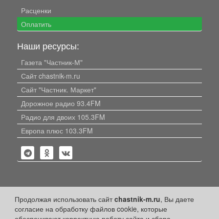
Расценки
Оплатить
Наши ресурсы:
Газета "Частник-М"
Сайт chastnik-m.ru
Сайт "Частник. Маркет"
Дорожное радио 93.4FM
Радио для двоих 105.3FM
Европа плюс 103.3FM
Политика конфиденциальности
Продолжая использовать сайт
chastnik-m.ru
, Вы даете
согласие на обработку файлов cookie, которые
Публикации с пометкой «Реклама», «На правах рекламы»,
обеспечивают корректную работу сайта и сбора