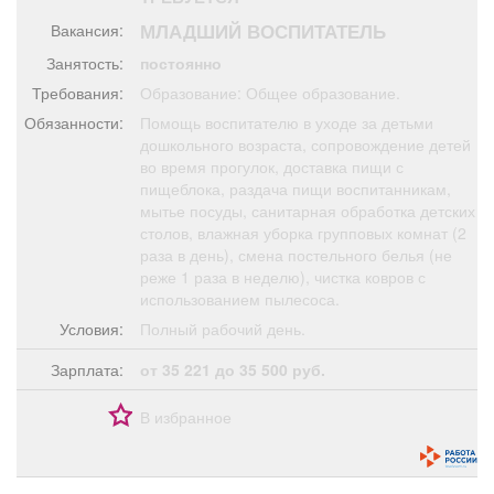
Афиша
Обучение
Проекты
МЛАДШИЙ ВОСПИТАТЕЛЬ
Вакансия:
Занятость:
постоянно
Требования:
Образование: Общее образование.
Обязанности:
Помощь воспитателю в уходе за детьми
Товары
Поздравления
Погода
дошкольного возраста, сопровождение детей
во время прогулок, доставка пищи с
пищеблока, раздача пищи воспитанникам,
мытье посуды, санитарная обработка детских
столов, влажная уборка групповых комнат (2
раза в день), смена постельного белья (не
ТВ программа
Я - пенсионер
реже 1 раза в неделю), чистка ковров с
использованием пылесоса.
Условия:
Полный рабочий день.
Зарплата:
от 35 221 до 35 500 руб.
В избранное