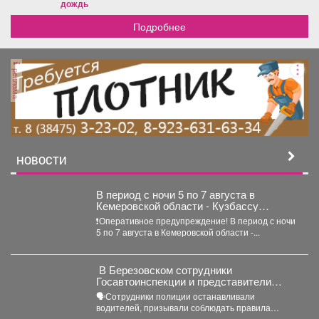
дождь
Подробнее
реклама
НОВОСТИ
В период с ночи 5 по 7 августа в
Кемеровской области - Кузбассу
ожидаются грозы, сильные дожди, днем
❗️Оперативное предупреждение! В период с ночи
местами град.
5 по 7 августа в Кемеровской области -...
‍ В Березовском сотрудники
Госавтоинспекции и представители
РЖД провели совместный рейд
🗣Сотрудники полиции останавливали
водителей, призывали соблюдать правила
проезда железнодорожных переездов и не