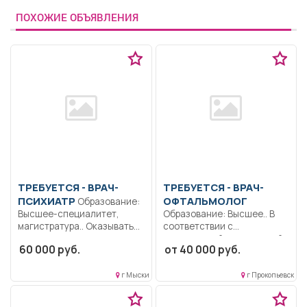
ПОХОЖИЕ ОБЪЯВЛЕНИЯ
ТРЕБУЕТСЯ - ВРАЧ-
ТРЕБУЕТСЯ - ВРАЧ-
ПСИХИАТР
ОФТАЛЬМОЛОГ
Образование:
Высшее-специалитет,
Образование: Высшее.. В
магистратура.. Оказывать
соответствии с
воспитанникам учреждения
должностной инструкцией,
60 000 руб.
от 40 000 руб.
психиатрическую помощь.
утвержденной в...
Выполнять...
г Мыски
г Прокопьевск