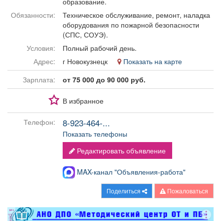
образование.
Афиша
Обучение
Проекты
Обязанности:
Техническое обслуживание, ремонт, наладка
оборудования по пожарной безопасности
(СПС, СОУЭ).
Условия:
Полный рабочий день.
Адрес:
г Новокузнецк
Показать на карте
Товары
Поздравления
Погода
Зарплата:
от 75 000 до 90 000 руб.
В избранное
ТВ программа
Я - пенсионер
8-923-464-...
Телефон:
Показать телефоны
Редактировать объявление
MAX-канал "Объявления-работа"
Поделиться
Пожаловаться