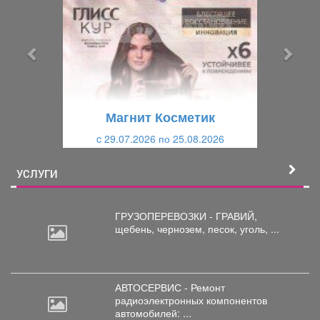
е
е
д
д
ы
у
д
ю
у
щ
щ
и
Магнит Косметик
и
й
c 29.07.2026 по 25.08.2026
й
УСЛУГИ
ГРУЗОПЕРЕВОЗКИ - ГРАВИЙ,
щебень,
чернозем, песок, уголь, ...
АВТОСЕРВИС - Ремонт
радиоэлектронных
компонентов
автомобилей: ...