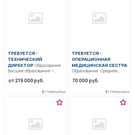
ТРЕБУЕТСЯ -
ТРЕБУЕТСЯ -
ТЕХНИЧЕСКИЙ
ОПЕРАЦИОННАЯ
ДИРЕКТОР
МЕДИЦИНСКАЯ СЕСТРА
Образование:
Высшее образование —
Образование: Среднее
бакалавриат.. Дорожно-
профессиональное..
от 219 000 руб.
70 000 руб.
строительная Компания.
Создает необходимую
Координация работ...
хирургическую позицию на
г Новокузнецк
г Новокузнецк
операционном...