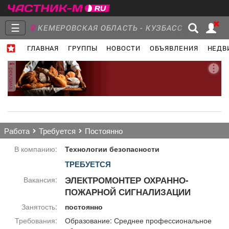
☰
КЕМЕРОВСКАЯ ОБЛАСТЬ - КУЗБАСС
ГЛАВНАЯ
ГРУППЫ
НОВОСТИ
ОБЪЯВЛЕНИЯ
НЕДВ
Главная
Группы
Новости
реклама
Объявления
Недвижимость
Услуги
работа
требуется
постоянно
В компанию:
Технологии безопасности
ТРЕБУЕТСЯ
Работа
Транспорт
Компании
ЭЛЕКТРОМОНТЕР ОХРАННО-
Вакансия:
ПОЖАРНОЙ СИГНАЛИЗАЦИИ
Занятость:
постоянно
Требования:
Образование: Среднее профессиональное