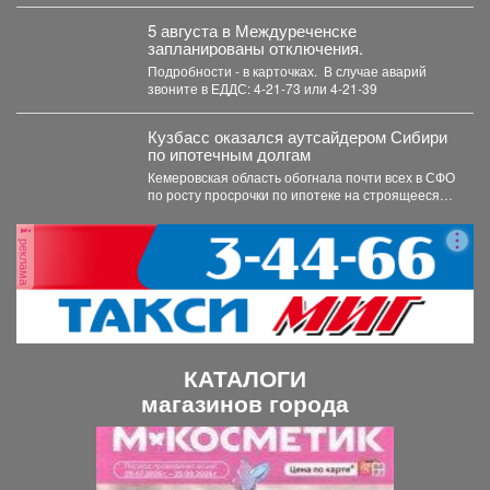
создавать аварийных ситуаций....
5 августа в Междуреченске
запланированы отключения.
Подробности - в карточках. ️ В случае аварий
звоните в ЕДДС: 4-21-73 или 4-21-39
Кузбасс оказался аутсайдером Сибири
по ипотечным долгам
Кемеровская область обогнала почти всех в СФО
по росту просрочки по ипотеке на строящееся
жильё....
реклама
КАТАЛОГИ
магазинов города
П
С
р
л