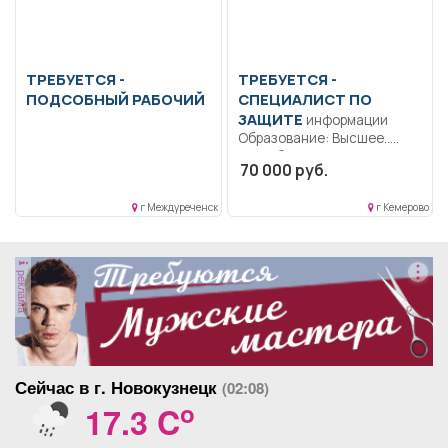
ТРЕБУЕТСЯ -
ТРЕБУЕТСЯ -
ПОДСОБНЫЙ РАБОЧИЙ
СПЕЦИАЛИСТ ПО
ЗАЩИТЕ
информации
Образование: Высшее..
Разработка документации
70 000 руб.
по информационной
безопасности (ИСПДн,
г Междуреченск
г Кемерово
КИИ);...
реклама
Сейчас в г. Новокузнецк
(02:08)
o
17.3 C