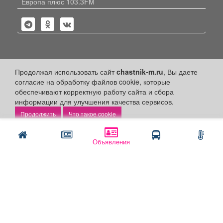
Европа плюс 103.3FM
Политика конфиденциальности
Продолжая использовать сайт
chastnik-m.ru
, Вы даете
согласие на обработку файлов cookie, которые
Публикации с пометкой «Реклама», «На правах рекламы»,
обеспечивают корректную работу сайта и сбора
«Партнёрский проект» оплачены рекламодателем.
Редакция сайта не несет ответственности за достоверность
информации для улучшения качества сервисов.
информации, содержащейся в рекламных материалах и
Что такое cookie
объявлениях.
Написать
Позвонить
+16
© 2006-2026
ООО "Частник-М"
Объявления