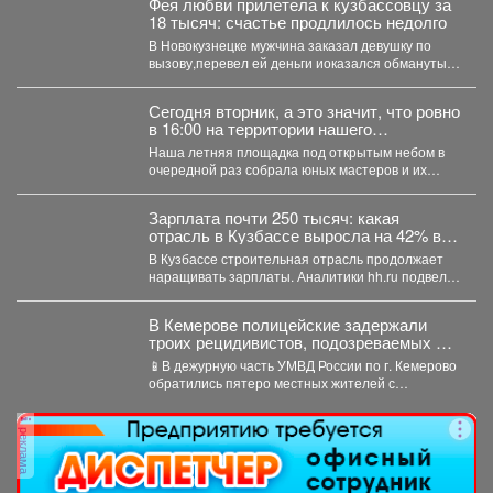
Фея любви прилетела к кузбассовцу за
18 тысяч: счастье продлилось недолго
В Новокузнецке мужчина заказал девушку по
вызову,перевел ей деньги иоказался обманутым.
В Новокузнецке полицейские...
Сегодня вторник, а это значит, что ровно
в 16:00 на территории нашего
выставочного зала снова закипела
Наша летняя площадка под открытым небом в
большая творческая работа.
очередной раз собрала юных мастеров и их
родителей....
Зарплата почти 250 тысяч: какая
отрасль в Кузбассе выросла на 42% в
доходе
В Кузбассе строительная отрасль продолжает
наращивать зарплаты. Аналитики hh.ru подвели
итоги первых семи месяцев...
В Кемерове полицейские задержали
троих рецидивистов, подозреваемых в
совершении серии краж
📱В дежурную часть УМВД России по г. Кемерово
обратились пятеро местных жителей с
заявлениями о...
реклама