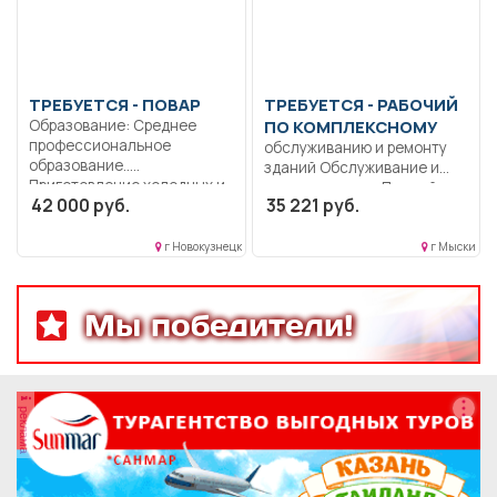
ТРЕБУЕТСЯ - ПОВАР
ТРЕБУЕТСЯ - РАБОЧИЙ
Образование: Среднее
ПО КОМПЛЕКСНОМУ
профессиональное
обслуживанию и ремонту
образование..
зданий Обслуживание и
Приготовление холодных и
ремонт здания.. Полный
42 000 руб.
35 221 руб.
горячих блюд,...
рабочий...
г Новокузнецк
г Мыски
Мы победители!
реклама