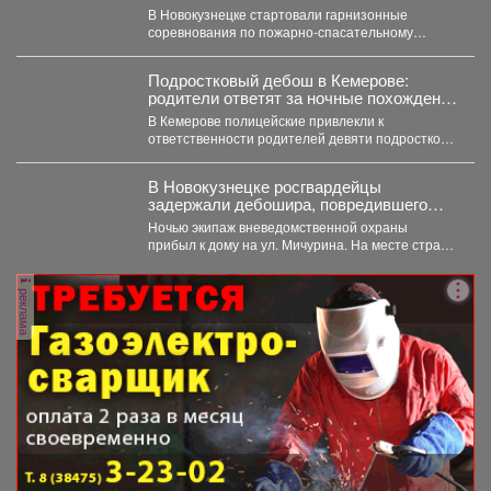
командный дух.
В Новокузнецке стартовали гарнизонные
соревнования по пожарно-спасательному
спорту. Они продлятся в течение двух дней, а...
Подростковый дебош в Кемерове:
родители ответят за ночные похождения
детей
В Кемерове полицейские привлекли к
ответственности родителей девяти подростков.
В Кемерове полицейские выявили в...
В Новокузнецке росгвардейцы
задержали дебошира, повредившего
окно и дверь квартиры сожительницы
Ночью экипаж вневедомственной охраны
прибыл к дому на ул. Мичурина. На месте стражи
правопорядка обнаружили...
реклама