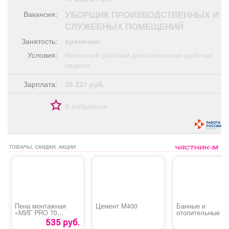
Афиша
Обучение
Проекты
УБОРЩИК ПРОИЗВОДСТВЕННЫХ И
Вакансия:
СЛУЖЕБНЫХ ПОМЕЩЕНИЙ
Занятость:
временно
Условия:
Неполный рабочий день/неполная рабочая
Товары
Поздравления
Погода
неделя.
Зарплата:
35 221 руб.
В избранное
ТВ программа
Я - пенсионер
ТОВАРЫ, СКИДКИ, АКЦИИ
Пена монтажная
Цемент М400
Банные и
«МИГ PRO 70
отопительные пе
ПРОФ» всесезонная
котлы, камины,
535 руб.
дымоходы