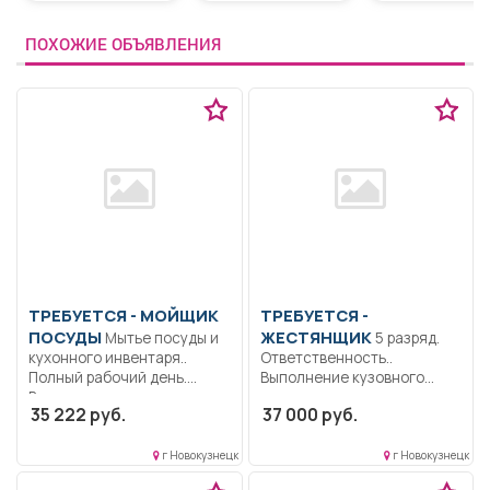
ПОХОЖИЕ ОБЪЯВЛЕНИЯ
ТРЕБУЕТСЯ - МОЙЩИК
ТРЕБУЕТСЯ -
ПОСУДЫ
ЖЕСТЯНЩИК
Мытье посуды и
5 разряд.
кухонного инвентаря..
Ответственность..
Полный рабочий день.
Выполнение кузовного
Временно, на...
ремонта автотранспорта,
35 222 руб.
37 000 руб.
контроль выполненных
работы.....
г Новокузнецк
г Новокузнецк