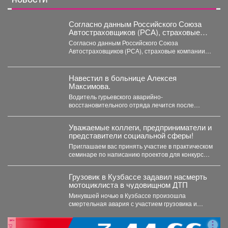
Согласно данным Российского Союза
Автостраховщиков (РСА), страховые
компании за первое полугодие 2026 года
Согласно данным Российского Союза
выплатили более 35,3 млрд руб.
Автостраховщиков (РСА), страховые компании
за первое полугодие 2026 года выплатили
более...
Навестил в больнице Алексея
Максимова.
Водитель гурьевского аварийно-
восстановительного отряда лечится после
тяжелого ранения. Во время командировки в
Горловку он...
Уважаемые коллеги, предприниматели и
представители социальной сферы!
Приглашаем вас принять участие в практическом
семинаре по написанию проектов для конкурсов
«Росмолодежь.Гранты». Это уникальная...
Грузовик в Кузбассе задавил насмерть
мотоциклиста в чудовищном ДТП
Минувшей ночью в Кузбассе произошла
смертельная авария с участием грузовика и
мотоцикла. В среду,...