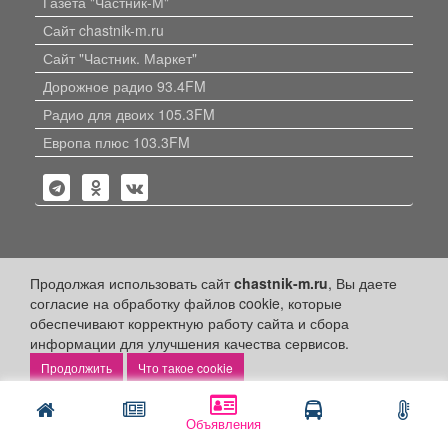
Газета "Частник-М"
Сайт chastnik-m.ru
Сайт "Частник. Маркет"
Дорожное радио 93.4FM
Радио для двоих 105.3FM
Европа плюс 103.3FM
Политика конфиденциальности
Продолжая использовать сайт
chastnik-m.ru
, Вы даете
согласие на обработку файлов cookie, которые
Публикации с пометкой «Реклама», «На правах рекламы»,
обеспечивают корректную работу сайта и сбора
«Партнёрский проект» оплачены рекламодателем.
Редакция сайта не несет ответственности за достоверность
информации для улучшения качества сервисов.
информации, содержащейся в рекламных материалах и
Что такое cookie
объявлениях.
+16
© 2006-2026
ООО "Частник-М"
Объявления