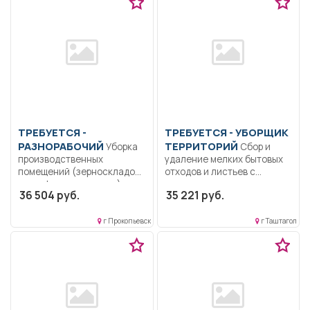
ТРЕБУЕТСЯ -
ТРЕБУЕТСЯ - УБОРЩИК
РАЗНОРАБОЧИЙ
ТЕРРИТОРИЙ
Уборка
Сбор и
производственных
удаление мелких бытовых
помещений (зерноскладов,
отходов и листьев с...
картофелехранилища),
36 504 руб.
35 221 руб.
поддержание надлежащего
санитарного состояния...
г Прокопьевск
г Таштагол