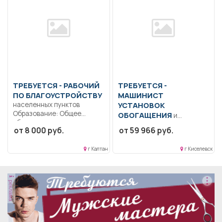
Дисциплинированность..
Выполнение должностных
обязанностей согласно
должностной...
ТРЕБУЕТСЯ - РАБОЧИЙ
ТРЕБУЕТСЯ -
ПО БЛАГОУСТРОЙСТВУ
МАШИНИСТ
населенных пунктов
УСТАНОВОК
Образование: Общее
ОБОГАЩЕНИЯ
и
образование..
брикетирования
от 8 000 руб.
от 59 966 руб.
Благоустройство и
Образование: Общее
озеленение территории,
образование.. Управлять
прополка...
г Калтан
г Киселевск
конвейерами
производительностью до
500...
реклама