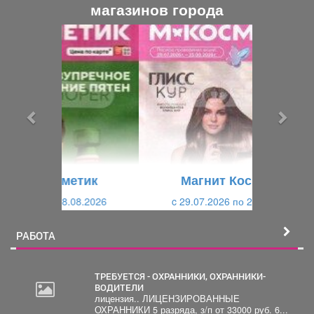
магазинов города
П
С
р
л
е
е
д
д
ы
у
д
ю
у
щ
щ
и
Магнит Косметик
и
й
c 29.07.2026 по 25.08.2026
й
РАБОТА
ТРЕБУЕТСЯ - ОХРАННИКИ, ОХРАННИКИ-
ВОДИТЕЛИ
лицензия.. ЛИЦЕНЗИРОВАННЫЕ
ОХРАННИКИ 5 разряда, з/п от 33000 руб. 6...