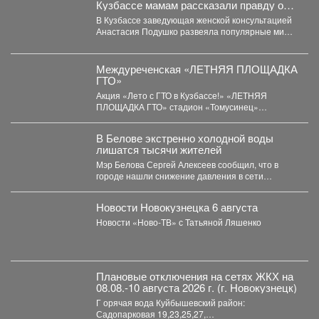
Кузбассе мамам рассказали правду о
грудном вскармливании
В Кузбассе заведующая женской консультацией
Анастасия Подушко развеяла популярные мифы
о питании кормящих мам. ...
Междуреченская «ЛЕТНЯЯ ПЛОЩАДКА
ГТО»
Акция «Лето с ГТО в Кузбассе!» «ЛЕТНЯЯ
ПЛОЩАДКА ГТО» стадион «Томусинец»
работает- 4,6,11,13,18,20,25,27...
В Белове экстренно холодной воды
лишатся тысячи жителей
Мэр Белова Сергей Алексеев сообщил, что в
городе нашли снижение давления в сети
магистрального водопровода...
Новости Новокузнецка 6 августа
Новости «Ново-ТВ» с Татьяной Ляшенко
Плановые отключения на сетях ЖКХ на
08.08.-10 августа 2026 г. (г. Новокузнецк)
Г орячая вода Куйбышевский район:
Садопарковая 19,23,25,27,