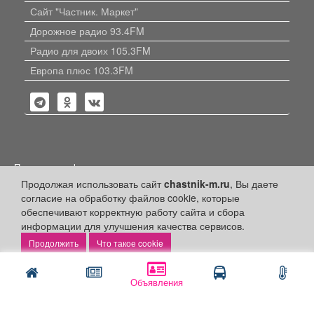
Сайт "Частник. Маркет"
Дорожное радио 93.4FM
Радио для двоих 105.3FM
Европа плюс 103.3FM
Политика конфиденциальности
Продолжая использовать сайт
chastnik-m.ru
, Вы даете
Публикации с пометкой «Реклама», «На правах рекламы»,
согласие на обработку файлов cookie, которые
«Партнёрский проект» оплачены рекламодателем.
Редакция сайта не несет ответственности за достоверность
обеспечивают корректную работу сайта и сбора
информации, содержащейся в рекламных материалах и
информации для улучшения качества сервисов.
объявлениях.
Что такое cookie
+16
© 2006-2026
ООО "Частник-М"
Объявления