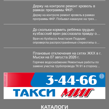
Держу на контроле ремонт кровель в
рамках программы ФКР.
Держу на контроле ремонт кровель в рамках
программы ФКР. Побывал накануне на трех
адресах: ...
До скольки кормить ребёнка грудью:
кузбасский врач рассказала правду о
лактации
Врач из Кузбасса Анастасия Подушко
опровергла распространённые стереотипы о
грудном вскармливании. По словам
заведующей...
Плановые отключения на сетях ЖКХ в г.
Мыски на 07 августа 2026 г.
Горячее водоснабжение Ремонтные работы по
замене участка трубопровода ТК 91 в сторону
т.37 ул....
реклама
КАТАЛОГИ