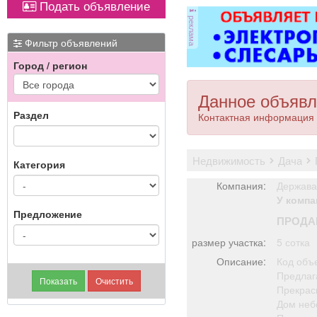
Подать объявление
ковер»).
Вывоз мусора.
реклама
Фильтр объявлений
Город / регион
Данное объявл
Раздел
Контактная информация 
недвижимость
дача
Категория
Компания:
Держава
У компа
Предложение
ПРОДА
размер участка:
5 сотка
Описание:
Код объе
Предлаг
Прекрас
Дом неб