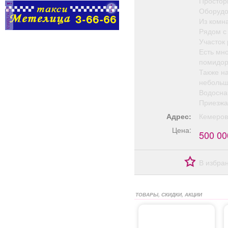
Простор
Оборудо
реклама
Из комн
Рядом с
Участок
Есть мн
помидор
Также н
небольш
Водосна
Приезжа
Адрес:
Кемеров
Цена:
500 00
В избра
ТОВАРЫ, СКИДКИ, АКЦИИ