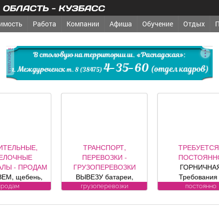
ОБЛАСТЬ - КУЗБАСС
имость
Работа
Компании
Афиша
Обучение
Отдых
реклама
ТРАНСПОРТ,
ТРЕБУЕТСЯ -
ТРАН
ПЕРЕВОЗКИ -
ПОСТОЯННО
ПЕРЕВ
РУЗОПЕРЕВОЗКИ
ГОРНИЧНАЯ
АВТОСЕРВ
ВЫВЕЗУ батареи,
Требования к
радиоэл
ванны, печки,
кандидату: без опыта
компо
грузоперевозки
постоянно
авто
лодильники, трубы.
работы Обязанности:
автомобил
БЕСПЛАТНО.
-Влажная и сухая
контро
уборка номеров и
сигнализац