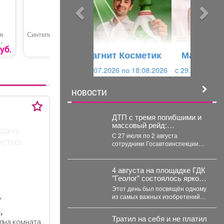
ы
у
д
ю
у
щ
я
Синтепон
Обои Палитра
Дюбель
PL72487-64
универса
щ
и
«TCHAPP
уб.
200 руб.
Магнит Косметик
и
й
c 29.07.2026 по 25.08.2026
й
НОВОСТИ
ДТП с тремя погибшими и
массовый рейд:
 дачу
еженедельная сводка
С 27 июля по 2 августа
Госавтоинспекции
ество,
сотрудники Госавтоинспекции
Кузбасса
Кузбасса пресекли 5 177
нарушений...
4 августа на площадке ГДК
"Геолог" состоялось яркое
и познавательное
Этот день был посвящён одному
мероприятие - "День
из самых важных изобретений
У
Светофора".
для безопасности на дорогах. В
,
доступной...
Тратил на себя и не платил
дна комната,