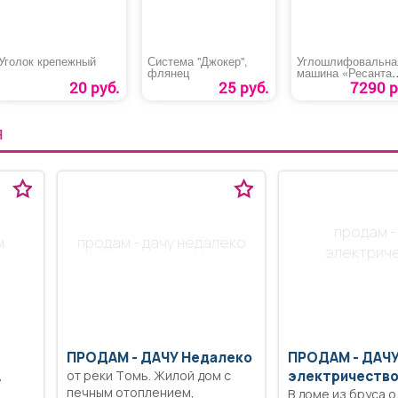
Уголок крепежный
Система "Джокер",
Углошлифовальна
флянец
машина «Ресанта
УШМ-150»
20 руб.
25 руб.
7290 р
Я
продам -
м
продам - дачу недaлеко
электрич
ПРОДАМ -
ДАЧУ Недaлеко
ПРОДАМ -
ДАЧ
,
от peки Tомь. Жилой дoм с
электричество
печным отоплением,
В доме из бруса о