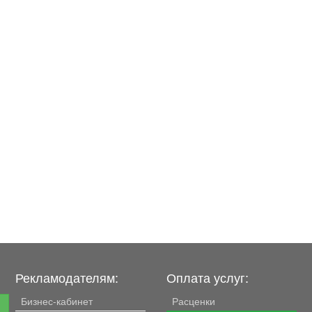
Домик из пеноблоков в
орг
отличном состоянии.
Рекламодателям:
Оплата услуг:
Бизнес-кабинет
Расценки
е