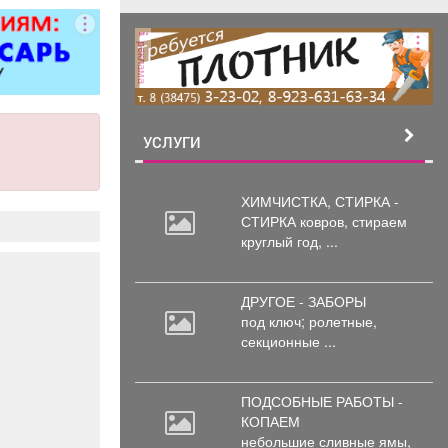
итол,
силителей
реклама
ля,
циональных
 и многого
. Быстро,
о, недорого!
УСЛУГИ
стоимость
пределяется
осмотра
ХИМЧИСТКА, СТИРКА -
СТИРКА ковров,
стираем
круглый год, ...
ДРУГОЕ - ЗАБОРЫ
под
ключ; ролетные,
секционные ...
ПОДСОБНЫЕ РАБОТЫ -
КОПАЕМ
небольшие
сливные ямы,