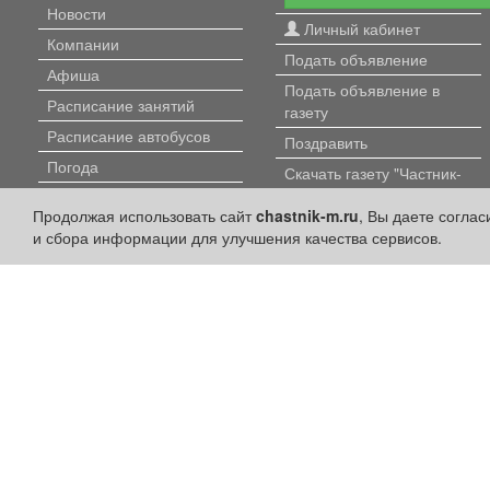
Новости
Личный кабинет
Компании
Подать объявление
Афиша
Подать объявление в
Расписание занятий
газету
Расписание автобусов
Поздравить
Погода
Скачать газету "Частник-
М"
Контакты
Продолжая использовать сайт
chastnik-m.ru
, Вы даете согла
Наши вакансии
и сбора информации для улучшения качества сервисов.
Политика конфиденциальности
Публикации с пометкой «Реклама», «На правах рекламы», «Партнёрс
Редакция сайта не несет ответственности за достоверность информ
+16
© 2006-2026
ООО "Частник-М"