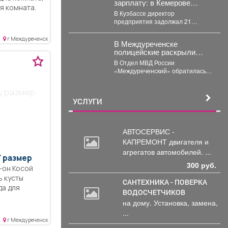
зарплату: в Кемерове
я комната.
судят директора
В Кузбассе директор
езная
предприятия задолжал 21
назад. На
работнику больше 3,4 миллионов
водой.
рублей. В Кузбассе прокуратура...
г Междуреченск
В Междуреченске
ки:
полицейские раскрыли
ая
кражу велосипеда
В Отдел МВД России
 стайки,
«Междуреченский» обратилась
ти от дачи
22-летняя потерпевшая с
заявлением о том, что
у размер
неизвестное лицо...
УСЛУГИ
АВТОСЕРВИС -
КАПРЕМОНТ двигателя
и
агрегатов автомобилей. ...
 размер
300 руб.
р-он Косой
ь кусты
САНТЕХНИКА - ПОВЕРКА
да для
ВОДОСЧЕТЧИКОВ
на дому. Установка, замена,
...
г Междуреченск