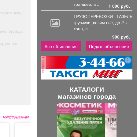
траншеи, в ...
1 000 руб.
ую комнату.
ГРУЗОПЕРЕВОЗКИ - ГАЗЕЛЬ
грузчики,
возим всё, до 2-х
тонн, в ...
ены огурцы,
900 руб.
борудован
Все объявления
Подать объявление
реклама
КАТАЛОГИ
магазинов города
П
С
р
л
е
е
д
д