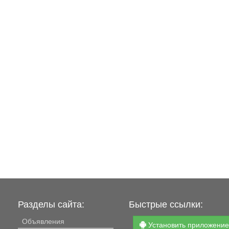
нет. Продаем в связи с
ухудшением здоровья. Т
возможен.
Разделы сайта:
Быстрые ссылки:
Объявления
Установить приложени