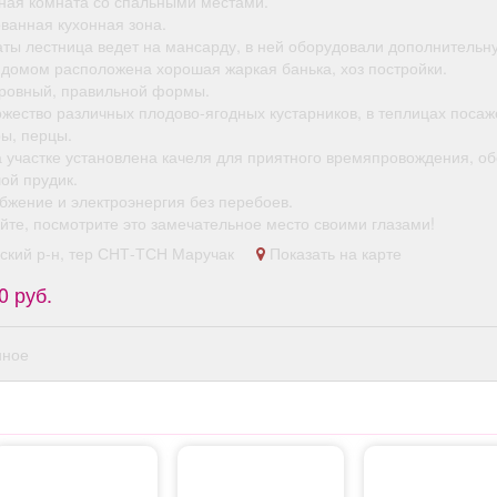
ная комната со спальными местами.
администраторов.
ванная кухонная зона.
Условия: График:
аты лестница ведет на мансарду, в ней оборудовали дополнительн
Сменный Занятость:
 домом расположена хорошая жаркая банька, хоз постройки.
Постоянная Способ
 ровный, правильной формы.
оформления: Трудовой
ожество различных плодово-ягодных кустарников, в теплицах посаж
договор Количество
ы, перцы.
рабочих часов в день: 8
а участке установлена качеля для приятного времяпровождения, о
Частота выплат:
ой прудик.
Дважды в месяц Сфера
бжение и электроэнергия без перебоев.
деятельности
йте, посмотрите это замечательное место своими глазами!
компании: Гостиничный
бизнес и туризм Смены:
ский р-н, тер СНТ-ТСН Маручак
Показать на карте
2/2 Рабочее место:
0 руб.
Гостиница
нное