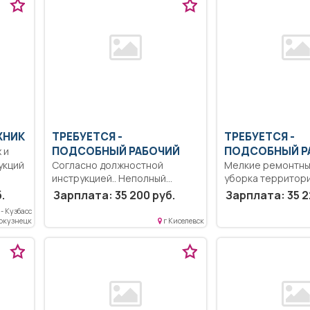
ЖНИК
ТРЕБУЕТСЯ -
ТРЕБУЕТСЯ -
ПОДСОБНЫЙ РАБОЧИЙ
ПОДСОБНЫЙ Р
 и
укций
Согласно должностной
Мелкие ремонтны
инструкцией.. Неполный
уборка территори
рабочий день/неполная
Неполный рабочи
.
Зарплата: 35 200 руб.
Зарплата: 35 2
рабочая неделя..
неполная рабочая.
- Кузбасс
вокузнецк
г Киселевск