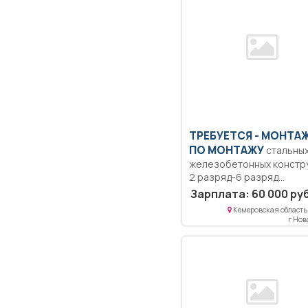
ТРЕБУЕТСЯ - МОНТА
ПО МОНТАЖУ
стальных
железобетонных констр
2 разряд-6 разряд
Образование: Среднее
Зарплата: 60 000 руб
профессиональное
Кемеровская область 
Квалификация:
г Но
Ответственность....