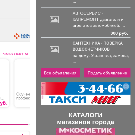
...
АВТОСЕРВИС -
КАПРЕМОНТ двигателя
и
агрегатов автомобилей. ...
300 руб.
САНТЕХНИКА - ПОВЕРКА
ВОДОСЧЕТЧИКОВ
на дому. Установка, замена,
...
Все объявления
Подать объявление
реклама
Обучение по
Кровать «Агата» без
Бензопил
я
профессии «Оператор
подъёмного
125T-10»
(машинист) крана-
механизма
уб.
8000 руб.
24990 руб.
манипулятора»
КАТАЛОГИ
магазинов города
П
С