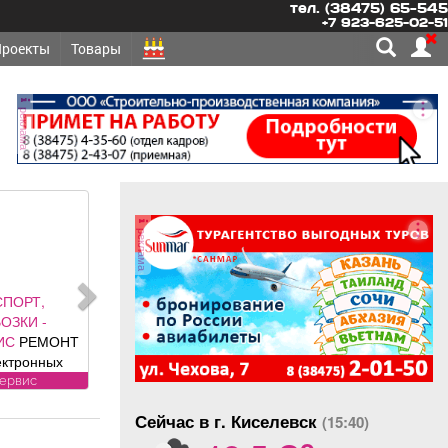
тел. (38475) 65-545
+7 923-625-02-51
Проекты
Товары
реклама
реклама
ВЫЕ УСЛУГИ -
ИСТКА, СТИРКА
ИРКА ковров,
ем круглый год,
рем и привезем
чистка, стирка
бесплатно.
Сейчас в г. Киселевск
ионерам скидка
(15:40)
o
Фабрика «Чистый