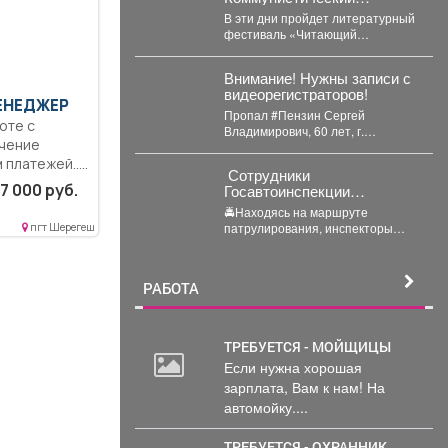
превратится в огромную
В эти дни пройдет литературный
литературную сцену под
фестиваль «Читающий
открытым небом.
Междуреченск»!
Внимание! Нужны записи с
видеорегистраторов!
МЕНЕДЖЕР
Пропал #Пензин Сергей
оте с
Владимирович, 60 лет, г.
ючение
#Новокузнецк. С 21 июля 2026
платежей.....
года его...
‍ Сотрудники
7 000 руб.
Госавтоинспекции
Березовского привлекли к
🚔Находясь на маршруте
ответственности водителя
патрулирования, инспекторы
пгт Шерегеш
электросамоката, который
заметили электросамокат, на
перевозил ребенка
котором находилась мать с
ребенком без мотошлемов....
РАБОТА
ТРЕБУЕТСЯ - МОЙЩИЦЫ
Если нужна хорошая
зарплата, Вам к нам! На
автомойку....
ТРЕБУЕТСЯ - ОХРАННИК