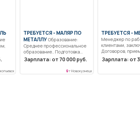
ЕЛЬ
ТРЕБУЕТСЯ - МАЛЯР ПО
ТРЕБУЕТСЯ - 
МЕТАЛЛУ
Менеджер по раб
Образование:
клиентами, закл
ом,
Среднее профессиональное
Договоров, прием 
образование.. Подготовка
и
металлоконструкций к
.
Зарплата: от 70 000 руб.
Зарплата: от 3
покраске. Покраска...
копьевск
г Новокузнецк