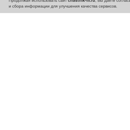
Продолжая использовать сайт
chastnik-m.ru
, Вы даете согла
и сбора информации для улучшения качества сервисов.
Разделы сайта:
Быстрые ссылки:
Объявления
Установить приложени
Новости
Личный кабинет
Компании
Подать объявление
Афиша
Подать объявление в
Расписание занятий
газету
Расписание автобусов
Поздравить
Погода
Скачать газету "Частник-
М"
Контакты
Наши вакансии
Политика конфиденциальности