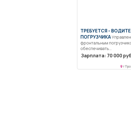
ТРЕБУЕТСЯ - ВОДИТ
ПОГРУЗЧИКА
Управление
фронтальным погрузчик
обеспечивать
бесперебойную работу 
Зарплата: 70 000 руб
сохранность ТМЦ...
г Про