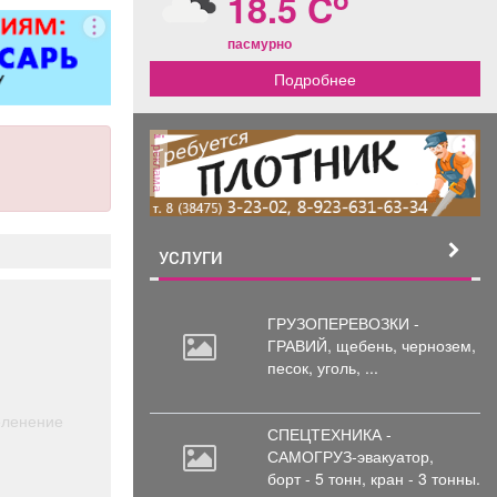
18.5 C
ковер»).
пасмурно
Подробнее
реклама
УСЛУГИ
ГРУЗОПЕРЕВОЗКИ -
ГРАВИЙ, щебень,
чернозем,
песок, уголь, ...
еленение
СПЕЦТЕХНИКА -
САМОГРУЗ-эвакуатор,
борт
- 5 тонн, кран - 3 тонны.