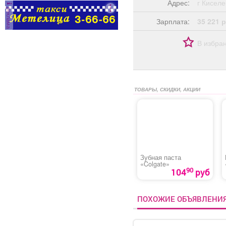
Адрес:
г Кисе
реклама
Зарплата:
35 221 р
В избра
ТОВАРЫ, СКИДКИ, АКЦИИ
Зубная паста
«Colgate»
90
104
руб
ПОХОЖИЕ ОБЪЯВЛЕНИ