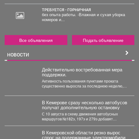
ТРЕБУЕТСЯ - ГОРНИЧНАЯ
без опыта работы. -Влажная и сухая уборка
номеров и...
Все объявления
Подать объявление
НОВОСТИ
Действительно востребованная мера
поддержки.
Активность пользования пунктами проката
существенно выросла за последнюю неделю,
после того как губернатор поручил включить...
В Кемерове сразу несколько автобусов
получат дополнительную остановку
С 10 августа в схему движения автобусных
маршрутов №182э, 197э и 279э добавят
остановку "деревня...
В Кемеровской области резко вырос
спрос на подержанные электромобили