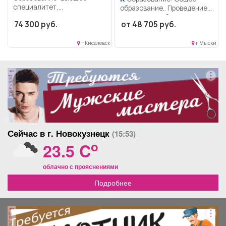
специалитет,
образование.. Проведение
магистратура.
сварочных работ.. Полный
74 300 руб.
от 48 705 руб.
Ответственность.
рабочий день..
Дисциплинированность.
Коммуникабельность..
г Киселевск
г Мыски
Выполнение должностных
обязанностей согласно...
реклама
Сейчас в г. Новокузнецк
(15:53)
o
23.5 C
облачно с прояснениями
Подробнее
реклама