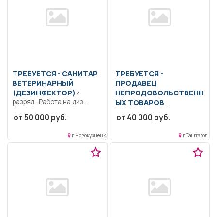
ТРЕБУЕТСЯ - САНИТАР
ТРЕБУЕТСЯ -
ВЕТЕРИНАРНЫЙ
ПРОДАВЕЦ
(ДЕЗИНФЕКТОР)
НЕПРОДОВОЛЬСТВЕНН
4
разряд.. Работа на диз.
ЫХ ТОВАРОВ
барьерах, на складе вет....
Образование: Общее
от 50 000 руб.
от 40 000 руб.
образование..
Консультировать
г Новокузнецк
г Таштагол
покупателей по товарам и
акциям...