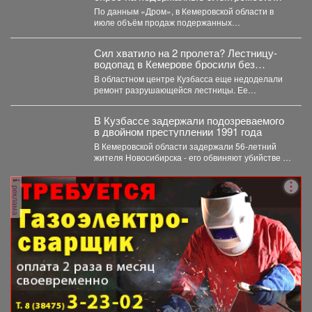
По данным «Дром», в Кемеровской области в
июле объём продаж подержанных
электромобилей увеличился на 233...
Сил хватило на 2 пролета? Лестницу-
водопад в Кемерове бросили без
ремонта
В областном центре Кузбасса еще недоделали
ремонт разрушающейся лестницы. Ее
состояние беспокоит местных жителей. ...
В Кузбассе задержали подозреваемого
в двойном преступлении 1991 года
В Кемеровской области задержали 56‑летний
жителя Новосибирска - его обвиняют убийстве и
покушении на убийство,...
реклама