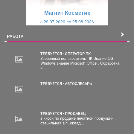
у
щ
щ
и
Магнит Косметик
и
й
c 29.07.2026 по 25.08.2026
й
РАБОТА
ТРЕБУЕТСЯ - ОПЕРАТОР ПК
Уверенный пользователь ПК Знание OS
Windows знание Microsoft Office . Обработка
и...
ТРЕБУЕТСЯ - АВТОСЛЕСАРЬ
ТРЕБУЕТСЯ - ПРОДАВЕЦ
в киоск по продаже печатной продукции,.
стабильная з/п, оклад...