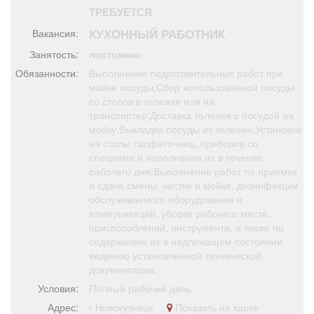
Афиша
Обучение
Проекты
ТРЕБУЕТСЯ
КУХОННЫЙ РАБОТНИК
Вакансия:
Занятость:
постоянно
Обязанности:
Выполнение подготовительных работ при
мойке посуды;Сбор использованной посуды
Товары
Поздравления
Погода
со столов в тележки или на
транспортер;Доставка тележек с посудой на
мойку;Выкладка посуды из тележек;Установка
на столы салфеточниц, приборов со
специями и наполнение их в течение
ТВ программа
Я - пенсионер
рабочего дня;Выполнение работ по приемке
и сдаче смены, чистке и мойке, дезинфекции
обслуживаемого оборудования и
коммуникаций, уборке рабочего места,
приспособлений, инструмента, а также по
содержанию их в надлежащем состоянии,
ведению установленной технической
документации.
Условия:
Полный рабочий день.
Адрес:
г Новокузнецк
Показать на карте