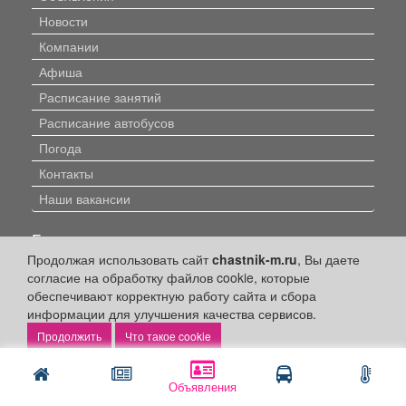
Новости
Компании
Афиша
Расписание занятий
Расписание автобусов
Погода
Контакты
Наши вакансии
Быстрые ссылки:
Продолжая использовать сайт
chastnik-m.ru
, Вы даете
Установить приложение
согласие на обработку файлов cookie, которые
обеспечивают корректную работу сайта и сбора
Личный кабинет
информации для улучшения качества сервисов.
Подать объявление
Что такое cookie
Подать объявление в газету
Поздравить
Объявления