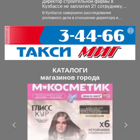
Директор строительной фирмы в
Кузбассе не заплатил 21 сотруднику
деньги
В Кузбассе завершено расследование
уголовного дела в отношении директора и
учредителя ООО «Альпина42» - компании,...
реклама
КАТАЛОГИ
магазинов города
П
С
р
л
е
е
д
д
ы
у
д
ю