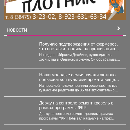
НОВОСТИ
Получаю подтверждения от фермеров,
что поставки топлива на организацию
уборочной кампании уже начались.
На видео - Ибрагим Джабиев, руководитель
хозяйства в Юргинском округе. Он обрабатывает
более пяти тысяч...
Наши молодые семьи начали активно
пользоваться пунктами проката вещей
для новорожденных.
На прошлой неделе приняли решение, что все
кузбасские родители до 35 лет включительно
могут стать...
Держу на контроле ремонт кровель в
рамках программы ФКР.
Держу на контроле ремонт кровель в рамках
программы ФКР. Побывал накануне на трех
адресах: ...