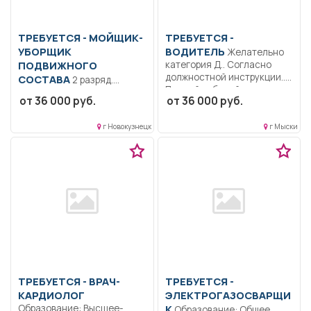
ТРЕБУЕТСЯ - МОЙЩИК-
ТРЕБУЕТСЯ -
УБОРЩИК
ВОДИТЕЛЬ
Желательно
ПОДВИЖНОГО
категория Д.. Согласно
должностной инструкции..
СОСТАВА
2 разряд.
Полный рабочий день..
Образование: Общее
от 36 000 руб.
от 36 000 руб.
образование.. Наружная
помывка подвижного
г Новокузнецк
г Мыски
состава вручную...
ТРЕБУЕТСЯ - ВРАЧ-
ТРЕБУЕТСЯ -
КАРДИОЛОГ
ЭЛЕКТРОГАЗОСВАРЩИ
Образование: Высшее-
К
Образование: Общее