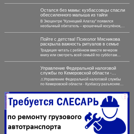
дорожного движения на...
Остался без мамы: кузбассовцы спасли
обессиленного малыша из тайги
В Экоцентре "Кузнецкий Алатау" появился
необычный обитатель – крошечный косулёнок,
которого жители Кузбасса нашли в...
Пойте с детства! Психолог Мясникова
раскрыла важность ритуалов в семье
Традиция читать с ребёнком вместе вечером
книгу или смотреть всей семьёй по субботам
фильм -...
Управление Федеральной налоговой
службы по Кемеровской области -
Кузбассу разъясняет порядок
⚠Управление Федеральной налоговой службы
налогообложения доходов по вкладам в
по Кемеровской области - Кузбассу разъясняет
банках.
порядок налогообложения доходов по вкладам...
реклама