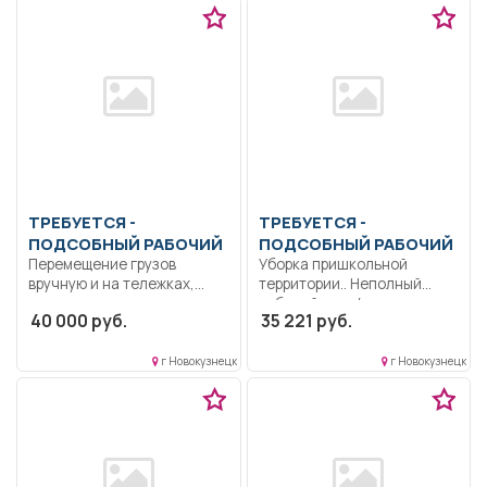
обязанностей согласно...
ТРЕБУЕТСЯ -
ТРЕБУЕТСЯ -
ПОДСОБНЫЙ РАБОЧИЙ
ПОДСОБНЫЙ РАБОЧИЙ
Перемещение грузов
Уборка пришкольной
вручную и на тележках,
территории.. Неполный
подметание листвы,
рабочий день/неполная
40 000 руб.
35 221 руб.
уборка...
рабочая неделя..
г Новокузнецк
г Новокузнецк