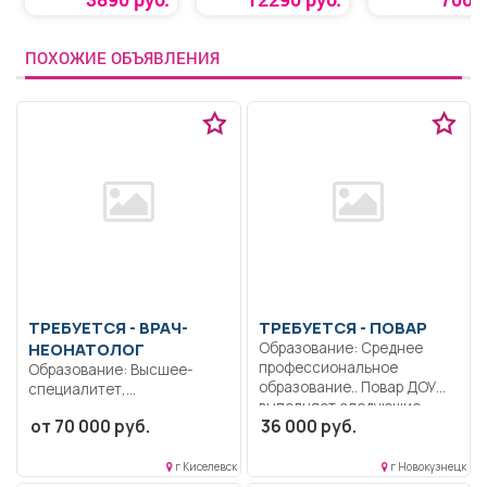
UES»
ПОХОЖИЕ ОБЪЯВЛЕНИЯ
ТРЕБУЕТСЯ - ВРАЧ-
ТРЕБУЕТСЯ - ПОВАР
НЕОНАТОЛОГ
Образование: Среднее
профессиональное
Образование: Высшее-
образование.. Повар ДОУ
специалитет,
выполняет следующие
магистратура.
от 70 000 руб.
36 000 руб.
трудовые...
Ответственность.
Коммуникабельность.
Дисциплинированность..
г Киселевск
г Новокузнецк
Выполнение должностных