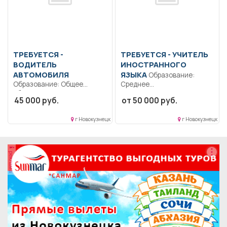
ТРЕБУЕТСЯ -
ТРЕБУЕТСЯ - УЧИТЕЛЬ
ВОДИТЕЛЬ
ИНОСТРАННОГО
АВТОМОБИЛЯ
ЯЗЫКА
Образование:
Образование: Общее
Среднее
образование.. Строго
профессиональное
45 000 руб.
от 50 000 руб.
соблюдать правила
образование..
дорожного движения.
Формирование
г Новокузнецк
г Новокузнецк
Выполнять...
общекультурных
компетенций и понимания...
реклама