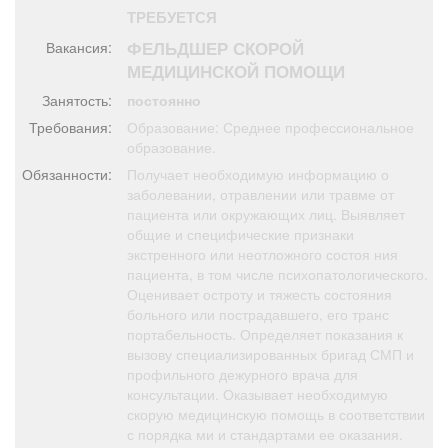
Афиша
Обучение
Проекты
ТРЕБУЕТСЯ
ФЕЛЬДШЕР СКОРОЙ
Вакансия:
МЕДИЦИНСКОЙ ПОМОЩИ
Занятость:
постоянно
Товары
Поздравления
Погода
Требования:
Образование: Среднее профессиональное
образование.
Обязанности:
Получает необходимую информацию о
заболевании, отравлении или травме от
пациента или окружающих лиц. Выявляет
общие и специфические признаки
ТВ программа
Я - пенсионер
экстренного или неотложного состоя ния
пациента, в том числе психопатологического.
Оценивает остроту и тяжесть состояния
больного или пострадавшего, его транс
портабельность. Определяет показания к
вызову специализированных бригад СМП и
профильного дежурного врача для
консультации. Оказывает необходимую
скорую медицинскую помощь в соответствии
с порядка ми и стандартами ее оказания.