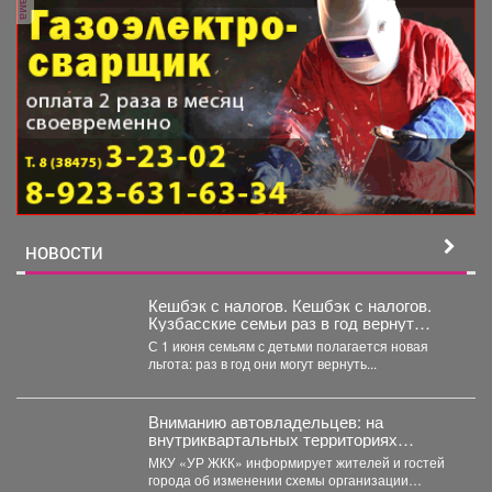
НОВОСТИ
Кешбэк с налогов. Кешбэк с налогов.
Кузбасские семьи раз в год вернут
часть уплаченных денег
С 1 июня семьям с детьми полагается новая
льгота: раз в год они могут вернуть...
Вниманию автовладельцев: на
внутриквартальных территориях
Междуреченского муниципального
МКУ «УР ЖКК» информирует жителей и гостей
округа вводятся ограничения стоянки.
города об изменении схемы организации