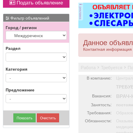
Подать объявление
Вывоз мусора.
оборудованием,
реклама
имеется парковка, торг
уместен.
Фильтр объявлений
Город / регион
Данное объявл
Раздел
Контактная информация 
работа
требуется
п
Категория
В компанию:
Централ
ТРЕБУ
Предложение
ВРАЧ-
Вакансия:
Занятость:
постоя
Требования:
Образов
Обязанности:
Оказыва
медицин
профила