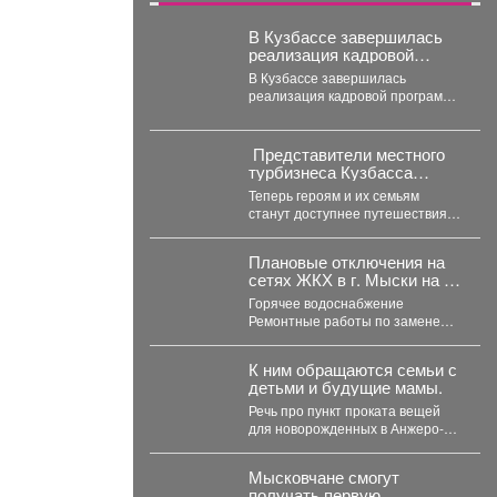
В Кузбассе завершилась
реализация кадровой
программы «СВОи Герои.
В Кузбассе завершилась
реализация кадровой программы
«СВОи Герои. КуZбасс»,
направленной на социальную
адаптацию ветеранов
Представители местного
специальной...
турбизнеса Кузбасса
присоединились к
Теперь героям и их семьям
программе поддержки
станут доступнее путешествия и
участников СВО и их
отдых в регионе. ▶️ Подробнее...
близкихне.
Плановые отключения на
сетях ЖКХ в г. Мыски на 05
августа 2026 г.
Горячее водоснабжение
Ремонтные работы по замене
участка трубопровода ТК 91 в
сторону т.37 ул....
К ним обращаются семьи с
детьми и будущие мамы.
Речь про пункт проката вещей
для новорожденных в Анжеро-
Судженске. 🤝 Что больше всего
берут...
Мысковчане смогут
получать первую