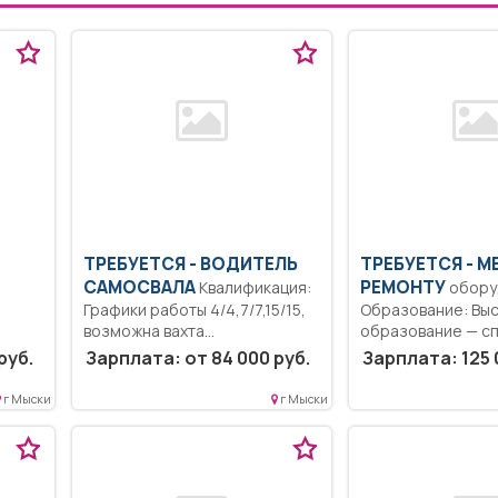
ТРЕБУЕТСЯ - ВОДИТЕЛЬ
ТРЕБУЕТСЯ - М
САМОСВАЛА
РЕМОНТУ
Квалификация:
обору
Графики работы 4/4,7/7,15/15,
Образование: Вы
возможна вахта...
образование — сп
магистратура.. О
руб.
Зарплата: от 84 000 руб.
Зарплата: 125 
работу всех...
лять
г Мыски
г Мыски