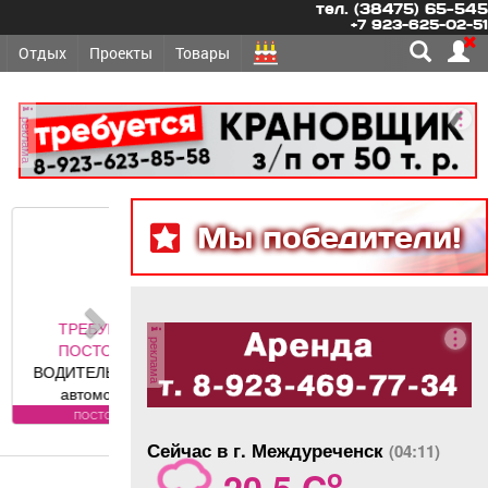
тел. (38475) 65-545
+7 923-625-02-51
Отдых
Проекты
Товары
реклама
Мы победители!
ЕТСЯ -
реклама
ОЯННО
 грузовых
обилей
вания к
оянно
: Условия:
Сейчас в г. Междуреченск
(04:11)
ности по
o
20.5 C
фону.