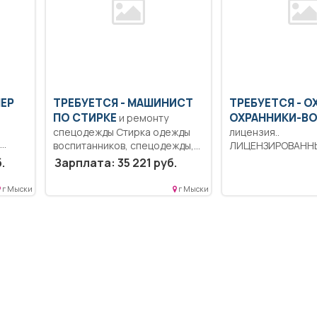
ШЕР
ТРЕБУЕТСЯ - МАШИНИСТ
ТРЕБУЕТСЯ - О
ПО СТИРКЕ
ОХРАННИКИ-В
и ремонту
спецодежды Стирка одежды
лицензия..
воспитанников, спецодежды,
ЛИЦЕНЗИРОВАНН
полотенец, штор в...
ОХРАННИКИ 5 разряда, з/п от
.
Зарплата: 35 221 руб.
33000 руб. 6...
г Мыски
г Мыски