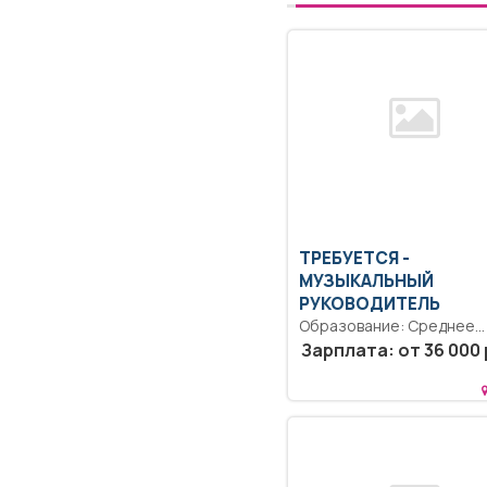
ТРЕБУЕТСЯ -
МУЗЫКАЛЬНЫЙ
РУКОВОДИТЕЛЬ
Образование: Среднее
профессиональное
Зарплата: от 36 000 
образование.. Осуществ
развитие музыкальных
способностей,
эмоциональной...