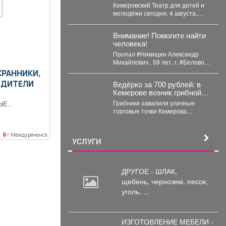
представит спектакль в
Кемеровский Театр для детей и
Москве
молодёжи сегодня, 4 августа,
представит свой спектакль на
открытом международном...
Внимание! Помогите найти
человека!
Пропал #Никищин Александр
Михайлович , 59 лет, г. #Белово ,
#Кемеровская обл. С 4...
ХРАННИКИ,
Ведёрко за 700 рублей: в
ОДИТЕЛИ
Кемерове возник грибной
ажиотаж – везут аж с Алтая
Грибники завалили уличные
ЫЕ
торговые точки Кемерова
манящими плодовыми телами.
Корреспондент VSE42.Ru
выяснил, где что есть...
г Междуреченск
УСЛУГИ
ДРУГОЕ - ШЛАК,
щебень,
чернозем, песок,
уголь, ...
ИЗГОТОВЛЕНИЕ МЕБЕЛИ -