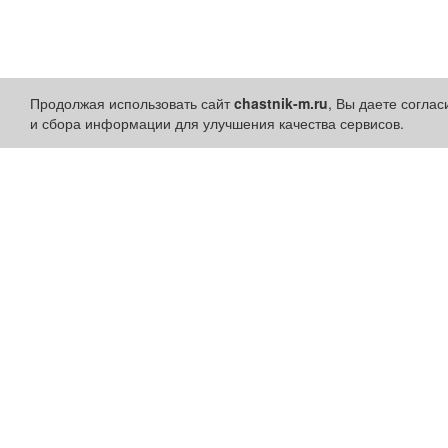
Продолжая использовать сайт
chastnik-m.ru
, Вы даете согла
и сбора информации для улучшения качества сервисов.
Разделы сайта:
Быстрые ссылки:
Объявления
Установить приложени
Новости
Личный кабинет
Компании
Подать объявление
Афиша
Подать объявление в