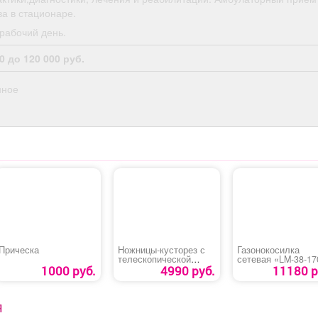
а в стационаре.
рабочий день.
0 до 120 000 руб.
нное
Прическа
Ножницы-кусторез с
Газонокосилка
телескопической
сетевая «LM-38-17
штангой «DENZEL
1000 руб.
4990 руб.
11180 р
G801E»
Я