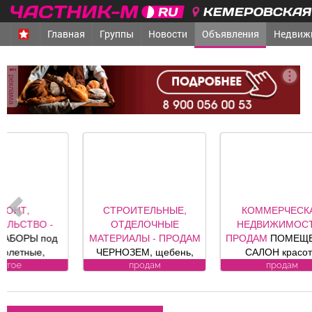
КЕМЕРОВСКАЯ 
Главная
Группы
Новости
Объявления
Недвиж
реклама
СТРОИТЕЛЬНЫЕ,
КОММЕРЧЕСКАЯ
ОТДЕЛОЧНЫЕ
НЕДВИЖИМОСТЬ -
С
МАТЕРИАЛЫ - ПРОДАМ
ПРОДАМ
ПОМЕЩЕНИЕ,
ЧЕРНОЗЕМ, щебень,
САЛОН красоты
песок, уголь, торф,
«Оазис», площадь 88, 8
В
продам
продам
гравий, шлак, отсыпка и
кв. м, по адресу ул.
другие под заказ,
Юдина, 1, хороший
за
возможна доставка.
ремонт, полностью с