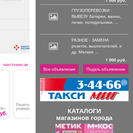
1 000 руб.
ГРУЗОПЕРЕВОЗКИ -
ВЫВЕЗУ батареи,
ванны,
печки, холодильники, ...
РАЗНОЕ - ЗАМЕНА
розеток,
выключателей, и
др. Мелкие ...
1 000 руб.
Все объявления
Подать объявление
реклама
Решетка гриль
Нож для триммера
Катушка 
00»
универсальная
триммер
КАТАЛОГИ
«Эконом»
уб.
299 руб.
191 руб.
магазинов города
П
С