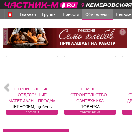
КЕМЕРОВСКАЯ 
Главная
Группы
Новости
Объявления
Недвиж
реклама
СТРОИТЕЛЬНЫЕ,
РЕМОНТ,
ОТДЕЛОЧНЫЕ
СТРОИТЕЛЬСТВО -
С
МАТЕРИАЛЫ - ПРОДАМ
САНТЕХНИКА
Д
ЧЕРНОЗЕМ, щебень,
ПОВЕРКА
песок, уголь, торф,
ВОДОСЧЕТЧИКОВ на
се
продам
сантехника
гравий, шлак, отсыпка и
дому. Установка,
другие под заказ,
замена, регистрация.
возможна доставка.
ул. Лукиянова, 5.
к