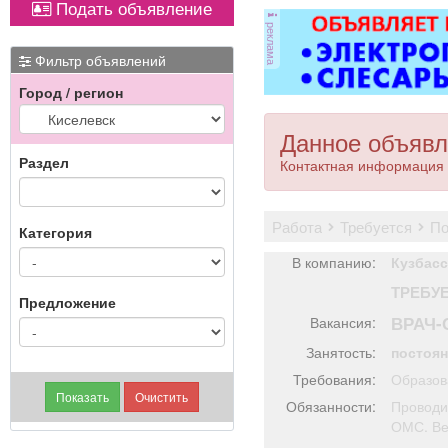
Подать объявление
Вывоз мусора.
от
реклама
ви
ме
Фильтр объявлений
Город / регион
П
Данное объявл
Раздел
Контактная информация 
работа
требуется
п
Категория
В компанию:
Кузбасс
ТРЕБУ
Предложение
ВРАЧ-
Вакансия:
Занятость:
постоя
Требования:
Образов
Обязанности:
Проводит
ОМС. Ве