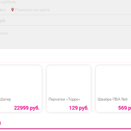
 работа.
левск
Показать на карте
уб.
нное
Шатер
Перчатки «Торро»
Швабра ПВА №6
22999 руб.
129 руб.
569 р
Я