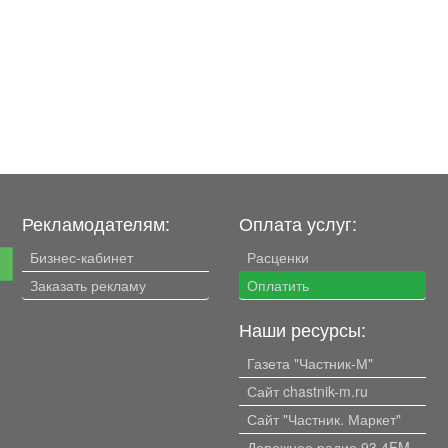
Рекламодателям:
Оплата услуг:
Бизнес-кабинет
Расценки
е
Заказать рекламу
Оплатить
Наши ресурсы:
Газета "Частник-М"
Сайт chastnik-m.ru
Сайт "Частник. Маркет"
Дорожное радио 93.4FM