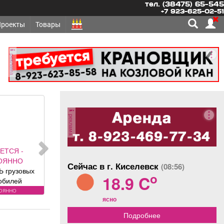
тел. (38475) 65-545
+7 923-625-02-51
Проекты
Товары
реклама
реклама
ЕТСЯ -
ОЯННО
Сейчас в г. Киселевск
(08:56)
 грузовых
o
18.9 C
обилей
вания к
оянно
ясно
: Условия:
ности по
Подробнее
фону.