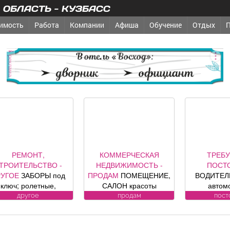
ОБЛАСТЬ - КУЗБАСС
имость
Работа
Компании
Афиша
Обучение
Отдых
реклама
РЕМОНТ,
КОММЕРЧЕСКАЯ
ТРЕБУ
ТРОИТЕЛЬСТВО -
НЕДВИЖИМОСТЬ -
ПОСТ
РУГОЕ
ЗАБОРЫ под
ПРОДАМ
ПОМЕЩЕНИЕ,
ВОДИТЕЛЬ
ключ; ролетные,
САЛОН красоты
автом
кционные ворота (от
«Оазис», площадь 88, 8
Требо
другое
продам
пост
официального
кв. м, по адресу ул.
кандидату
представителя
Юдина, 1, хороший
Подроб
омпании DoorHan);
ремонт, полностью с
теле