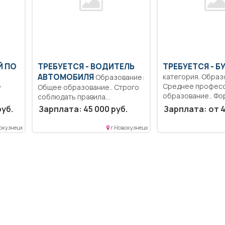
Й ПО
ТРЕБУЕТСЯ - ВОДИТЕЛЬ
ТРЕБУЕТСЯ - Б
АВТОМОБИЛЯ
категория. Образ
Образование:
Среднее профес
у
Общее образование.. Строго
образование.. Ф
соблюдать правила
строк бухгалтерс
ьное
дорожного движения.
руб.
Зарплата: 45 000 руб.
Зарплата: от 4
баланса....
ие
Выполнять...
окузнецк
г Новокузнецк