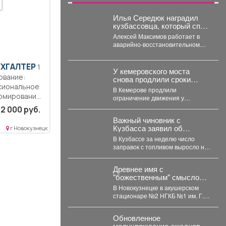
Илья Середюк наградил
кузбассовца, который спас
людей в Горловке
Алексей Максимов работает в
аварийно-восстановительном
отряде Центра оперативного
контроля жилищно-
УХГАЛТЕР
1
коммунального и дорожного
У кемеровского моста
комплекса Кузбасса с...
ование:
снова продлили сроки
открытия: какие причины на
сиональное
В Кемерове продлили
этот раз
ормирование
ограничение движения у
кого
Театрального моста. В Кемерове
2 000 руб.
продлевается временное
Важный чиновник с
ограничение автомобильного...
Кузбасса заявил об
г Новокузнецк
изменениях с бензином
В Кузбассе за неделю число
заправок с топливом выросло на
21%, а цены у независимых...
Древнее имя с
"божественным" смыслом
резко набирает
В Новокузнецке в акушерском
популярность в Кузбассе:
стационаре №2 НГКБ №1 им. Г.П.
11 малышей за месяц
Курбатова подвели итоги июля. ...
Обновленное
медучреждение ежедневно