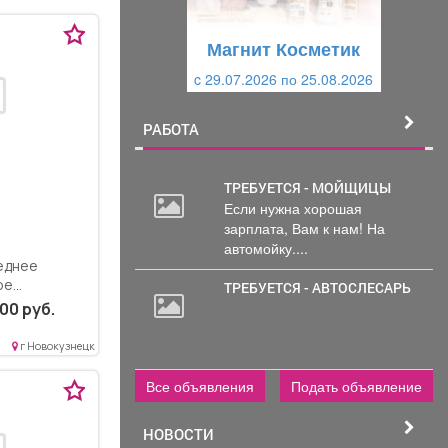
у
щ
щ
и
Магнит Косметик
и
й
c 29.07.2026 по 25.08.2026
й
РАБОТА
ТРЕБУЕТСЯ - МОЙЩИЦЫ
Если нужна хорошая
зарплата, Вам к нам! На
автомойку....
еднее
ое
ТРЕБУЕТСЯ - АВТОСЛЕСАРЬ
язательно
00 руб.
30
азование
000
зор,...
г Новокузнецк
руб.
Все объявления
Подать объявление
НОВОСТИ