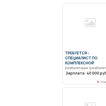
ТРЕБУЕТСЯ -
СПЕЦИАЛИСТ ПО
КОМПЛЕКСНОЙ
реабилитации (реабилит
Образование: Высшее
Зарплата: 40 000 руб
образование — бакалаври
Комплексное обеспечен
г Нов
социальной...