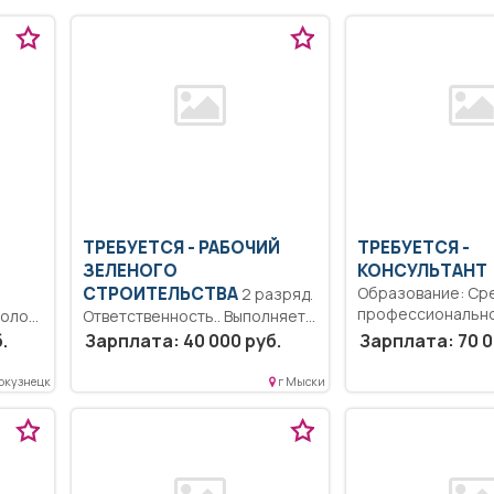
ТРЕБУЕТСЯ - РАБОЧИЙ
ТРЕБУЕТСЯ -
ЗЕЛЕНОГО
КОНСУЛЬТАНТ
СТРОИТЕЛЬСТВА
Образование: Ср
2 разряд.
профессиональн
олог)
Ответственность.. Выполняет
образование.. Об
работы при закладке зеленых
.
Зарплата: 40 000 руб.
Зарплата: 70 0
профильное обр
ат..
насаждений, разбивке...
(фармацевт, прови
ие
окузнецк
г Мыски