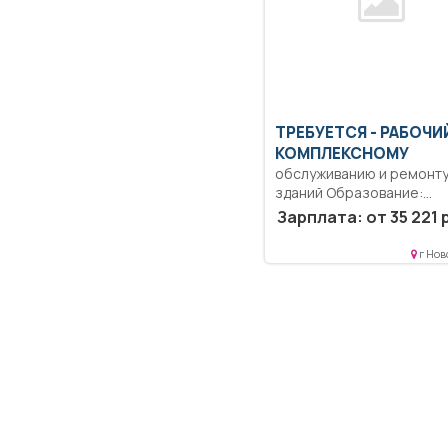
ТРЕБУЕТСЯ - РАБОЧИ
КОМПЛЕКСНОМУ
обслуживанию и ремонт
зданий Образование:
Среднее профессионал
Зарплата: от 35 221 
образование.. Проведен
мелкого...
г Нов