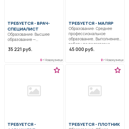
ТРЕБУЕТСЯ - ВРАЧ-
ТРЕБУЕТСЯ - МАЛЯР
СПЕЦИАЛИСТ
Образование: Среднее
профессиональное
Образование: Высшее
образование.. Выполнение
образование —
работы по подготовке
специалитет,
35 221 руб.
45 000 руб.
поверхности...
магистратура.. Оказывать
ученикам неотложную...
г Новокузнецк
г Новокузнецк
ТРЕБУЕТСЯ -
ТРЕБУЕТСЯ - ПЛОТНИК