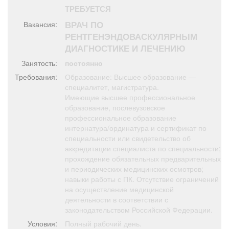
Афиша
Обучение
Проекты
ТРЕБУЕТСЯ
ВРАЧ ПО
Вакансия:
РЕНТГЕНЭНДОВАСКУЛЯРНЫМ
ДИАГНОСТИКЕ И ЛЕЧЕНИЮ
Занятость:
постоянно
Товары
Поздравления
Погода
Требования:
Образование: Высшее образование —
специалитет, магистратура.
Имеющие высшее профессиональное
образование, послевузовское
профессиональное образование
ТВ программа
Я - пенсионер
интернатура/ординатура и сертификат по
специальности или свидетельство об
аккредитации специалиста по специальности;
прохождение обязательных предварительных
и периодических медицинских осмотров;
навыки работы с ПК. Отсутствие ограничений
на осуществление медицинской
деятельности в соответствии с
законодательством Российской Федерации.
Условия:
Полный рабочий день.