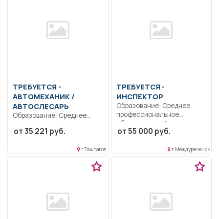
ТРЕБУЕТСЯ -
ТРЕБУЕТСЯ -
АВТОМЕХАНИК /
ИНСПЕКТОР
АВТОСЛЕСАРЬ
Образование: Среднее
профессиональное
Образование: Среднее
образование.. Инспектор
профессиональное
от 35 221 руб.
от 55 000 руб.
ДПС. Выполнение
образование.. Проводит
должностных
работы по диагностике,
обязанностей...
г Таштагол
г Междуреченск
обслуживанию,...