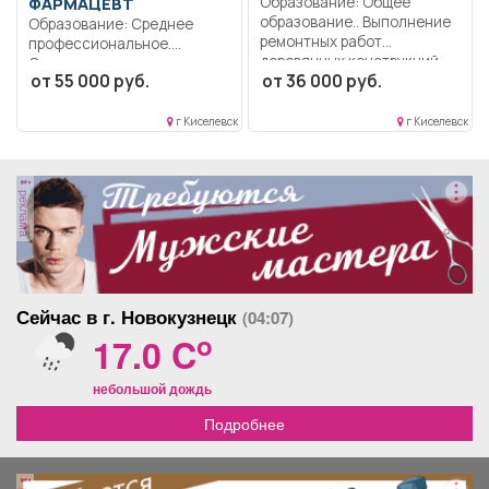
ФАРМАЦЕВТ
Образование: Общее
образование.. Выполнение
Образование: Среднее
ремонтных работ
профессиональное.
деревянных конструкций
Ответственность.
от 55 000 руб.
от 36 000 руб.
зданий,...
Коммуникабельность.
Пунктуальность..
Выполнение должностных
г Киселевск
г Киселевск
обязанностей согласно...
реклама
Сейчас в г. Новокузнецк
(04:07)
o
17.0 C
небольшой дождь
Подробнее