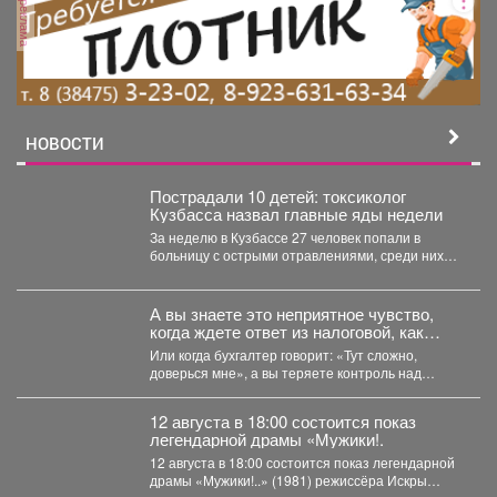
реклама
НОВОСТИ
Пострадали 10 детей: токсиколог
Кузбасса назвал главные яды недели
За неделю в Кузбассе 27 человек попали в
больницу с острыми отравлениями, среди них
10...
А вы знаете это неприятное чувство,
когда ждете ответ из налоговой, как
приговор?
Или когда бухгалтер говорит: «Тут сложно,
доверься мне», а вы теряете контроль над
деньгами? ...
12 августа в 18:00 состоится показ
легендарной драмы «Мужики!.
12 августа в 18:00 состоится показ легендарной
драмы «Мужики!..» (1981) режиссёра Искры