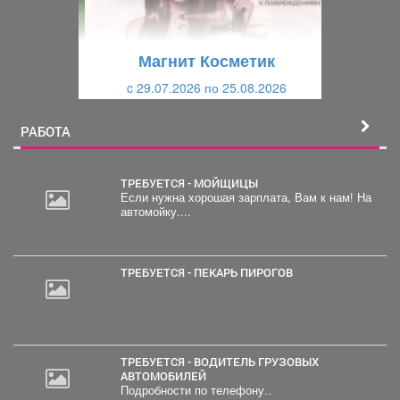
у
щ
щ
и
Магнит Косметик
и
й
c 29.07.2026 по 25.08.2026
й
РАБОТА
ТРЕБУЕТСЯ - МОЙЩИЦЫ
Если нужна хорошая зарплата, Вам к нам! На
автомойку....
ТРЕБУЕТСЯ - ПЕКАРЬ ПИРОГОВ
ТРЕБУЕТСЯ - ВОДИТЕЛЬ ГРУЗОВЫХ
АВТОМОБИЛЕЙ
Подробности по телефону..