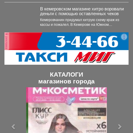
Бабич. Фильм,...
В кемеровском магазине хитро воровали
деньги с помощью оставленных чеков
Кемеровчанин придумал хитрую схему краж из
кассы и пожалел. В Кемерове на Южном
вскрыли...
реклама
КАТАЛОГИ
магазинов города
П
С
р
л
е
е
д
д
ы
у
д
ю