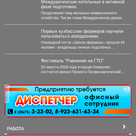
Междуреченские котельные в активной
фазе подготовки.
Продолжаем тему жилищно-коммунального
хозяйства. Так же глава Междуреченска держит
на личном контроле ход ремонтных работ...
Первых кузбасских фермеров научили
пользоваться агродронами.
Очередной поток «Школы фермера» прошли 40
человек - владельцы личных подсобных
хозяйств, начинающие фермеры и...
Фестиваль "Равнение на ГТО"
20 августа 2026 года в городе Кемерово
состоится финал Проекта Профилактический
физкультурно-патриотический фестиваль
«Равнение на...
реклама
РАБОТА