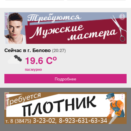
реклама
Сейчас в г. Белово
(20:27)
o
19.6 C
пасмурно
Подробнее
реклама