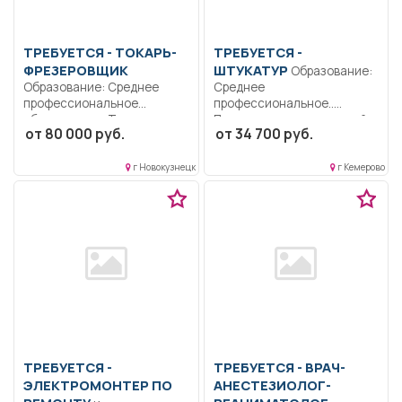
ТРЕБУЕТСЯ - ТОКАРЬ-
ТРЕБУЕТСЯ -
ФРЕЗЕРОВЩИК
ШТУКАТУР
Образование:
Образование: Среднее
Среднее
профессиональное
профессиональное..
образование.. Токарная
Подготовка поверхностей
от 80 000 руб.
от 34 700 руб.
обработка деталей:
под оштукатуривание.
проточка конусов,...
Приготовление
штукатурных...
г Новокузнецк
г Кемерово
ТРЕБУЕТСЯ -
ТРЕБУЕТСЯ - ВРАЧ-
ЭЛЕКТРОМОНТЕР ПО
АНЕСТЕЗИОЛОГ-