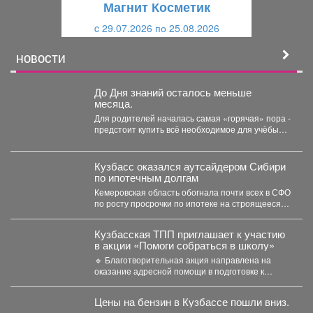
Магнит Косметик
и
й
c 29.07.2026 по 25.08.2026
й
НОВОСТИ
До Дня знаний осталось меньше
месяца.
Для родителей началась самая «горячая» пора -
предстоит купить всё необходимое для учёбы
детей. В...
Кузбасс оказался аутсайдером Сибири
по ипотечным долгам
Кемеровская область обогнала почти всех в СФО
по росту просрочки по ипотеке на строящееся
жильё....
Кузбасская ТПП приглашает к участию
в акции «Помоги собраться в школу»
🔹 Благотворительная акция направлена на
оказание адресной помощи в подготовке к
новому учебному году первоклассников...
Цены на бензин в Кузбассе пошли вниз.