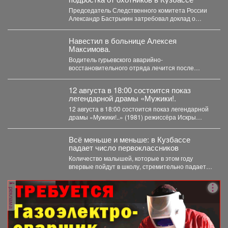
Председатель Следственного комитета России
Александр Бастрыкин затребовал доклад о
результатах расследования уголовного дела по
факту...
Навестил в больнице Алексея
Максимова.
Водитель гурьевского аварийно-
восстановительного отряда лечится после
тяжелого ранения. Во время командировки в
Горловку он...
12 августа в 18:00 состоится показ
легендарной драмы «Мужики!.
12 августа в 18:00 состоится показ легендарной
драмы «Мужики!..» (1981) режиссёра Искры
Бабич. Фильм,...
Всё меньше и меньше: в Кузбассе
падает число первоклассников
Количество малышей, которые в этом году
впервые пойдут в школу, стремительно падает в
Кемеровской области....
реклама