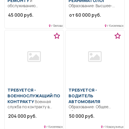
РЕМОНТУ
РЕАНИМАТОЛОГ
и
обслуживанию
Образование: Высшее-
электрооборудования
специалитет,
45 000 руб.
от 60 000 руб.
Образование: Среднее
магистратура.
профессиональное
Ответственность.
г Белово
г Киселевск
образование.
Дисциплинированность..
Дисциплинированность..
Выполнение должностных
Ремонт и обслуживание...
обязанностей согласно
должностной...
ТРЕБУЕТСЯ -
ТРЕБУЕТСЯ -
ВОЕННОСЛУЖАЩИЙ ПО
ВОДИТЕЛЬ
КОНТРАКТУ
АВТОМОБИЛЯ
Военная
служба по контракту в
Образование: Общее
Вооруженных Силах
образование.. Безопасная
204 000 руб.
50 000 руб.
Российской Федерации.....
перевозка пассажиров и
грузов; заправка...
г Киселевск
г Новокузнецк