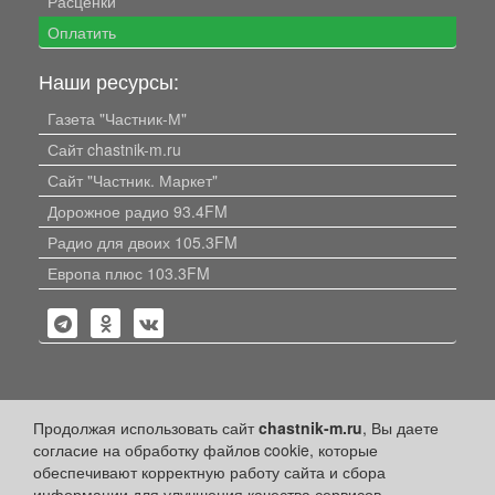
Расценки
Оплатить
Наши ресурсы:
Газета "Частник-М"
Сайт chastnik-m.ru
Сайт "Частник. Маркет"
Дорожное радио 93.4FM
Радио для двоих 105.3FM
Европа плюс 103.3FM
Политика конфиденциальности
Продолжая использовать сайт
chastnik-m.ru
, Вы даете
согласие на обработку файлов cookie, которые
Публикации с пометкой «Реклама», «На правах рекламы»,
обеспечивают корректную работу сайта и сбора
«Партнёрский проект» оплачены рекламодателем.
информации для улучшения качества сервисов.
Редакция сайта не несет ответственности за достоверность