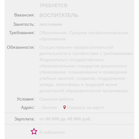
Афиша
Обучение
Проекты
ТРЕБУЕТСЯ
ВОСПИТАТЕЛЬ
Вакансия:
Занятость:
постоянно
Требования:
Образование: Среднее профессиональное
образование.
Товары
Поздравления
Погода
Обязанности:
Осуществление профессиональной
деятельности в соответствии с требованиями
Федеральных государственных
образовательных стандартов дошкольного
образования; планирование и проведение
ТВ программа
Я - пенсионер
учебных занятий; создание, поддержание
уклада, атмосферы и традиций жизни
дошкольной образовательной организации.
Условия:
Сменная работа.
Адрес:
г Белово
Показать на карте
Зарплата:
от 40 000 до 45 000 руб.
В избранное