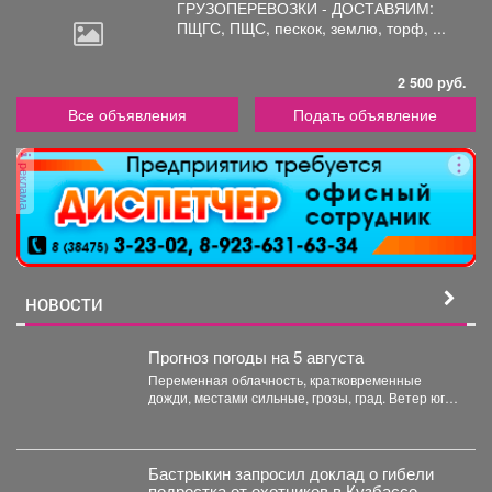
ГРУЗОПЕРЕВОЗКИ - ДОСТАВЯИМ:
ПЩГС,
ПЩС, пескок, землю, торф, ...
2 500 руб.
Все объявления
Подать объявление
реклама
НОВОСТИ
Прогноз погоды на 5 августа
Переменная облачность, кратковременные
дожди, местами сильные, грозы, град. Ветер юго-
западный 4-9 м/с, порывы до 18...
Бастрыкин запросил доклад о гибели
подростка от охотников в Кузбассе