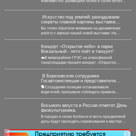
повсеместно, размещено более 6 тысяч аптечек
аптечками.
и обустроено...
️ Искусство под землей: разгадываем
секреты главной картины выставки
«Шахтёрская слава» автор Тамара
Вы точно обратили внимание на динамичную
Шлыкова
работу с афиши нашей новой выставки. На
первый взгляд...
Концерт «Открытое небо» в парке
Вокзальный - лето поёт и танцует!
☁️В микрорайоне ГРЭС на атмосферной
танцплощадке прошёл концерт «Открытое
небо». Под летние ритмы с радостью...
‍ В Березовском сотрудники
Госавтоинспекции и представители
РЖД провели совместный рейд
🗣Сотрудники полиции останавливали
водителей, призывали соблюдать правила
проезда железнодорожных переездов и не
создавать аварийных ситуаций....
Восьмого августа в России отметят День
физкультурника.
В городах и селах Кузбассе в честь праздничной
даты будут проходить соревнования и мастер-
классы. ...