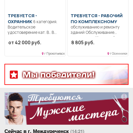
ТРЕБУЕТСЯ -
ТРЕБУЕТСЯ - РАБОЧИЙ
ОХРАННИК
ПО КОМПЛЕКСНОМУ
6 категория.
Водительское
обслуживанию и ремонту
удостоверение кат. B.. В
зданий Обслуживание
соответствии с
помещения.. Неполный
от 42 000 руб.
8 805 руб.
должностной...
рабочий день/неполная
рабочая...
г Прокопьевск
г Осинники
Мы победители!
реклама
Сейчас в г. Междуреченск
(14:21)