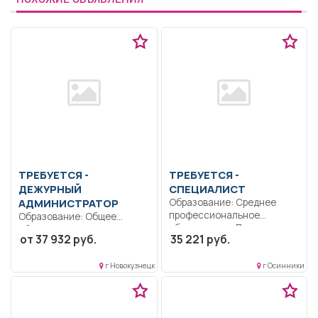
ТРЕБУЕТСЯ -
ТРЕБУЕТСЯ -
ДЕЖУРНЫЙ
СПЕЦИАЛИСТ
АДМИНИСТРАТОР
Образование: Среднее
профессиональное
Образование: Общее
образование.. Пожарная
образование.. Охрана
от 37 932 руб.
35 221 руб.
безопасность, антитеррор,
порядка в торговом центре..
охрана труда,...
Сменная...
г Новокузнецк
г Осинники