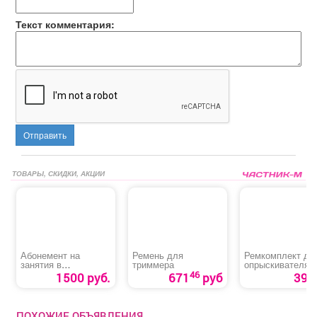
Текст комментария:
Отправить
ТОВАРЫ, СКИДКИ, АКЦИИ
Абонемент на
Ремень для
Ремкомплект дл
занятия в
триммера
опрыскивателя
тренажерном зале
«ОП-207/ОП-209
46
1500 руб.
671
руб
39 р
для студентов
№1»
ПОХОЖИЕ ОБЪЯВЛЕНИЯ