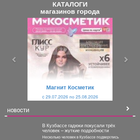
КАТАЛОГИ
магазинов города
П
С
р
л
е
е
д
д
ы
у
д
ю
у
щ
щ
и
Магнит Косметик
и
й
c 29.07.2026 по 25.08.2026
й
НОВОСТИ
В Кузбассе гадюки покусали трёх
человек – жуткие подробности
Несколько человек в Кузбассе подверглись