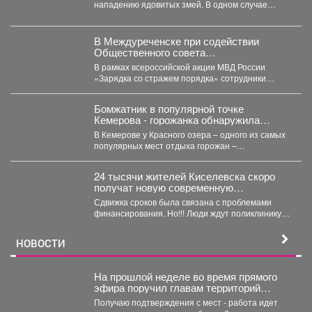
нападению ядовитых змей. В одном случае
пострадавшего спасли инспекторы ГАИ....
В Междуреченске при содействии
Общественного совета
полицейские провели утреннюю зарядку
В рамках всероссийской акции МВД России
для детей из лагеря дневного
«Зарядка со стражем порядка» сотрудники
пребывания
полиции совместно с членом...
Бомжатник в популярной точке
Кемерова - горожанка обнаружила
жуткий объект на Красном озере
В Кемерове у Красного озера – одного из самых
популярных мест отдыха горожан –
обнаружили...
24 тысячи жителей Киселевска скоро
получат новую современную
поликлинику.
Сдвижка сроков была связана с проблемами
финансирования. Но!!! Люди ждут поликлинику,
она важна для...
НОВОСТИ
На прошлой неделе во время прямого
эфира поручил главам территорий
проверить готовность укрытий и
Получаю подтверждения с мест - работа идет
обеспечить общественные места