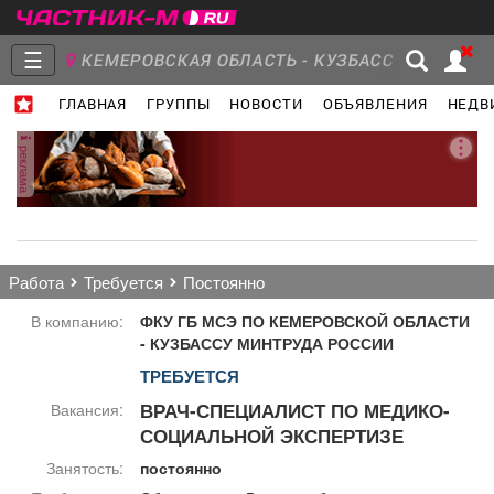
☰
КЕМЕРОВСКАЯ ОБЛАСТЬ - КУЗБАСС
ГЛАВНАЯ
ГРУППЫ
НОВОСТИ
ОБЪЯВЛЕНИЯ
НЕДВ
Главная
Группы
Новости
реклама
Объявления
Недвижимость
Услуги
работа
требуется
постоянно
В компанию:
ФКУ ГБ МСЭ ПО КЕМЕРОВСКОЙ ОБЛАСТИ
- КУЗБАССУ МИНТРУДА РОССИИ
ТРЕБУЕТСЯ
Работа
Транспорт
Компании
ВРАЧ-СПЕЦИАЛИСТ ПО МЕДИКО-
Вакансия:
СОЦИАЛЬНОЙ ЭКСПЕРТИЗЕ
Занятость:
постоянно