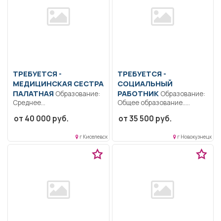
ТРЕБУЕТСЯ -
ТРЕБУЕТСЯ -
МЕДИЦИНСКАЯ СЕСТРА
СОЦИАЛЬНЫЙ
ПАЛАТНАЯ
РАБОТНИК
Образование:
Образование:
Среднее
Общее образование..
профессиональное.
Непосредственная помощь
от 40 000 руб.
от 35 500 руб.
Коммуникабельность.
получателям социальных
Ответственность.
услуг,организационные,
г Киселевск
г Новокузнецк
Дисциплинированность..
координационные...
Выполнение должностных
обязанностей согласно...