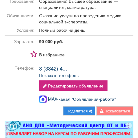
Требования:
Образование: Высшее образование —
Афиша
Обучение
Проекты
специалитет, магистратура.
Обязанности:
Оказание услуги по проведению медико-
социальной экспертизы.
Условия:
Полный рабочий день.
Товары
Поздравления
Погода
Зарплата:
90 000 руб.
В избранное
8 (3842) 4...
Телефон:
ТВ программа
Я - пенсионер
Показать телефоны
Редактировать объявление
MAX-канал "Объявления-работа"
Поделиться
Пожаловаться
реклама