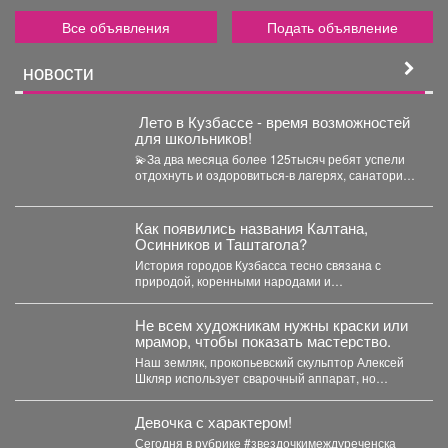
Все объявления
Подать объявление
НОВОСТИ
️ Лето в Кузбассе - время возможностей
для школьников!
💫За два месяца более 125тысяч ребят успели
отдохнуть и оздоровиться-в лагерях, санаториях
и на туристических...
Как появились названия Калтана,
Осинников и Таштагола?
История городов Кузбасса тесно связана с
природой, коренными народами и
промышленным развитием региона. Многие...
Не всем художникам нужны краски или
мрамор, чтобы показать мастерство.
Наш земляк, прокопьевский скульптор Алексей
Шкляр использует сварочный аппарат, но
создает настоящие произведения искусства. ...
Девочка с характером!
Сегодня в рубрике #звездочкимеждуреченска