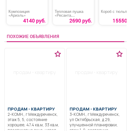
Композиция
Тепловая пушка
Короб с тюльпа
«Ариэль»
«Ресанта
ТЭПК-3000К»
4140 руб.
2690 руб.
15550 р
ПОХОЖИЕ ОБЪЯВЛЕНИЯ
продам - квартиру
продам - квартиру
ПРОДАМ -
КВАРТИРУ
ПРОДАМ -
КВАРТИРУ
2-КОМН., г Междуреченск,
3-КОМН., г Междуреченск,
этаж 5, 5, состояние
ул Октябрьская, д 29,
хорошее, 47.4 кв.м, 33 кв.м,
улучшенной планировки,
пластиковые окна, новая
этаж 1, 9, состояние