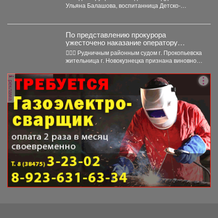
Ульяна Балашова, воспитанница Детско-
юношеского центра по программе «Рукопашный
бой». Ульяна-одаренная,...
По представлению прокурора
ужесточено наказание оператору
Интернет-магазина по продаже
🧑🏻‍⚖️ Рудничным районным судом г. Прокопьевска
наркотических средств
жительница г. Новокузнецка признана виновной
по п. «а» ч....
реклама