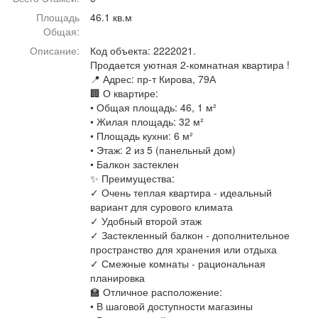
Афиша
Обучение
Проекты
Площадь
46.1 кв.м
Общая:
Описание:
Код объекта: 2222021.
Продается уютная 2-комнатная квартира !
📍 Адрес: пр-т Кирова, 79А
Товары
Поздравления
Погода
🏢 О квартире:
• Общая площадь: 46, 1 м²
• Жилая площадь: 32 м²
• Площадь кухни: 6 м²
• Этаж: 2 из 5 (панельный дом)
• Балкон застеклен
ТВ программа
Я - пенсионер
✨ Преимущества:
✓ Очень теплая квартира - идеальный
вариант для сурового климата
✓ Удобный второй этаж
✓ Застекленный балкон - дополнительное
пространство для хранения или отдыха
✓ Смежные комнаты - рациональная
планировка
🏫 Отличное расположение:
• В шаговой доступности магазины