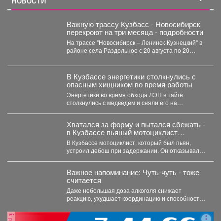
НОВОСТИ
Важную трассу Кузбасс - Новосибирск
перекроют на три месяца - подробности
На трассе "Новосибирск – Ленинск-Кузнецкий" в
районе села Раздольное с 20 августа по 20
ноября...
В Кузбассе энергетики столкнулись с
опасным хищником во время работы
Энергетики во время обхода ЛЭП в тайге
столкнулись с медведем и сняли его на
видео,которым...
Хватался за форму и пытался сбежать -
в Кузбассе пьяный мотоциклист
устроил "шоу" при задержании
В Кузбассе мотоциклист, который был пьян,
устроил дебош при задержании. Он отказывался
пройти в патрульный...
Важное напоминание: Чуть-чуть - тоже
считается
Даже небольшая доза алкоголя снижает
реакцию, ухудшает координацию и способность
адекватно оценивать дорожную обстановку. Не...