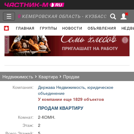
☰
КЕМЕРОВСКАЯ ОБЛАСТЬ - КУЗБАСС
ГЛАВНАЯ
ГРУППЫ
НОВОСТИ
ОБЪЯВЛЕНИЯ
НЕДВ
Главная
Группы
Новости
реклама
Объявления
Недвижимость
Услуги
недвижимость
квартира
продам
Компания:
Держава Недвижимость, юридическое
объединение
У компании еще 1829 объектов
Работа
Транспорт
Компании
ПРОДАМ КВАРТИРУ
Комнат:
2-КОМН.
Этаж:
2
Всего Этажей:
5