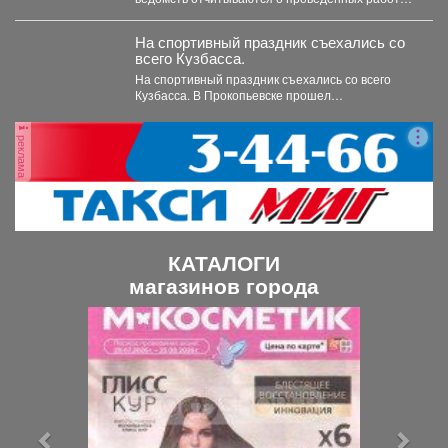
обязательно подтверждают их фото и...
На спортивный праздник съехались со
всего Кузбасса.
На спортивный праздник съехались со всего
Кузбасса. В Прокопьевске прошел
традиционный турнир по теннису. 🥎...
реклама
КАТАЛОГИ
магазинов города
П
С
р
л
е
е
д
д
ы
у