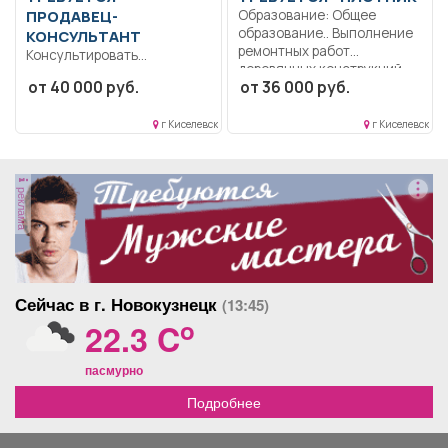
ПРОДАВЕЦ-
Образование: Общее
образование.. Выполнение
КОНСУЛЬТАНТ
ремонтных работ
Консультировать
деревянных конструкций
покупателей по товарам и
от 40 000 руб.
от 36 000 руб.
зданий,...
акциям компании.
Обслуживать клиентов...
г Киселевск
г Киселевск
реклама
Сейчас в г. Новокузнецк
(13:45)
o
22.3 C
пасмурно
Подробнее