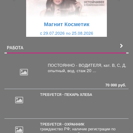
д
ю
у
щ
щ
и
Магнит Косметик
и
й
c 29.07.2026 по 25.08.2026
й
РАБОТА
ПОСТОЯННО - ВОДИТЕЛЯ, кат.
В, С, Д,
опытный, вод. стаж 20 ...
70 000 руб.
ТРЕБУЕТСЯ - ПЕКАРЬ ХЛЕБА
ТРЕБУЕТСЯ - ОХРАННИК
гражданство РФ; наличие регистрации по