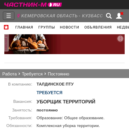
☰
КЕМЕРОВСКАЯ ОБЛАСТЬ - КУЗБАСС
ГЛАВНАЯ
ГРУППЫ
НОВОСТИ
ОБЪЯВЛЕНИЯ
НЕДВ
Главная
Группы
Новости
реклама
Объявления
Недвижимость
Услуги
работа
требуется
постоянно
В компанию:
ТАЛДИНСКОЕ ПТУ
ТРЕБУЕТСЯ
Работа
Транспорт
Компании
УБОРЩИК ТЕРРИТОРИЙ
Вакансия:
Занятость:
постоянно
Требования:
Образование: Общее образование.
Обязанности:
Комплексная уборка территории.