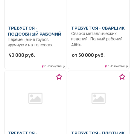
ТРЕБУЕТСЯ -
ТРЕБУЕТСЯ - СВАРЩИК
ПОДСОБНЫЙ РАБОЧИЙ
Сварка металлических
изделий.. Полный рабочий
Перемещение грузов
день..
вручную и на тележках,
подметание листвы,
40 000 руб.
от 50 000 руб.
уборка...
г Новокузнецк
г Новокузнецк
ТРЕБУЕТСЯ -
ТРЕБУЕТСЯ - ПЛОТНИК