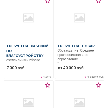
ТРЕБУЕТСЯ - РАБОЧИЙ
ТРЕБУЕТСЯ - ПОВАР
ПО
Образование: Среднее
профессиональное
БЛАГОУСТРОЙСТВУ,
образование..
озеленению и уборке
Квалифицированно
территории.
7 000 руб.
от 40 000 руб.
выполнять работу повара.
Благоустройство,
Грамотно...
озеленение и уборка
г Калтан
г Новокузнецк
территории.. Неполный...