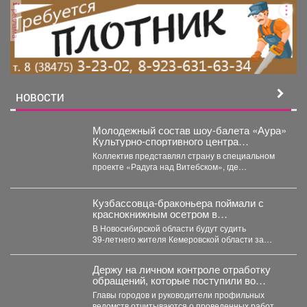
реклама
НОВОСТИ
Молодежный состав шоу-балета «Аура»
Культурно-спортивного центра
металлургов победил в международном
Коллектив представлял страну в специальном
конкурсе «Славянский базар» в
проекте «Радуга над Витебском», где
Витебске.
соревновались творческие коллективы из
России,...
Кузбассовца-браконьера поймали с
краснокнижным осетром в
Новосибирске
В Новосибирской области будут судить
39‑летнего жителя Кемеровской области за
незаконную добычу рыбы, занесённой в...
Держу на личном контроле отработку
обращений, которые поступили во
время прямого эфира 28 июля.
Главы городов и руководители профильных
ведомств отчитываются о проведенных работах,