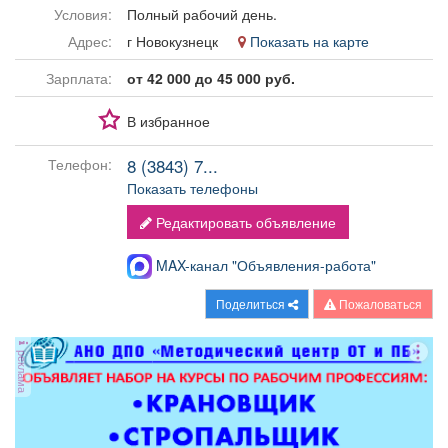
Афиша
Обучение
Проекты
Условия:
Полный рабочий день.
Адрес:
г Новокузнецк
Показать на карте
Зарплата:
от 42 000 до 45 000 руб.
В избранное
Товары
Поздравления
Погода
8 (3843) 7...
Телефон:
Показать телефоны
Редактировать объявление
ТВ программа
Я - пенсионер
MAX-канал "Объявления-работа"
Поделиться
Пожаловаться
реклама