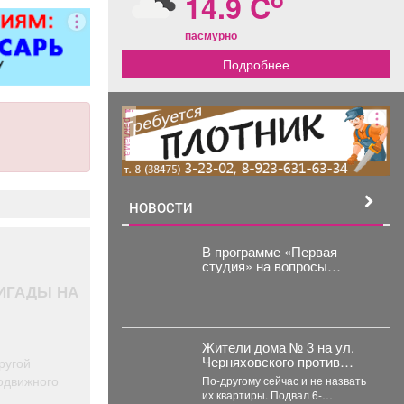
14.9 C
итол,
силителей
пасмурно
ля,
Подробнее
циональных
 и многого
. Быстро,
о, недорого!
реклама
стоимость
пределяется
осмотра
НОВОСТИ
В программе «Первая
студия» на вопросы
жителей ответил
ИГАДЫ НА
руководитель
администрации
Куйбышевского района
Сергей Маисеев.
Жители дома № 3 на ул.
Черняховского против
ругой
жизни в сауне.
одвижного
По-другому сейчас и не назвать
их квартиры. Подвал 6-