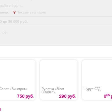
рабочий день.
кузнецк
Показать на карте
0 до 56 000 руб.
нное
Салат «Винегрет»
Рулетка «Biber
Шуруп СГД
Standart»
65
750 руб.
290 руб.
0
Я