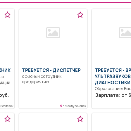
ЖНИК
ТРЕБУЕТСЯ - ДИСПЕТЧЕР
ТРЕБУЕТСЯ - В
офисный сотрудник.
УЛЬТРАЗВУКО
 и
предприятию.
укций
ДИАГНОСТИКИ
Образование: Вы
специалитет, маг
руб.
Зарплата: от 6
Коммуникабельно
Ответственность.
Киселевск
г Междуреченск
должностных обя
согласно должнос