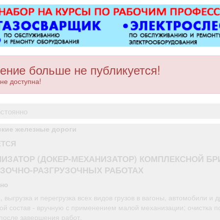
ковер»).
оборудованием,
магн
имеется парковка, торг
электроу
уместен.
ру
многофунк
дисплеев,
другого
качественн
ение больше не публикуется!
Точная 
не доступна!
ремонта о
после 
остоянно
ские железные дороги
ЕТСЯ
ИЗАТОР (ДОКЕР-МЕХАНИЗАТОР) КОМПЛЕКСНОЙ БР
ЗОЧНО-РАЗГРУЗОЧНЫХ РАБОТАХ
нно
, выгрузка и перегрузка всех видов грузов в вагоны, автомобили и д
ой состав - вручную с применением малой механизации; очистка п
 после завершения работ.