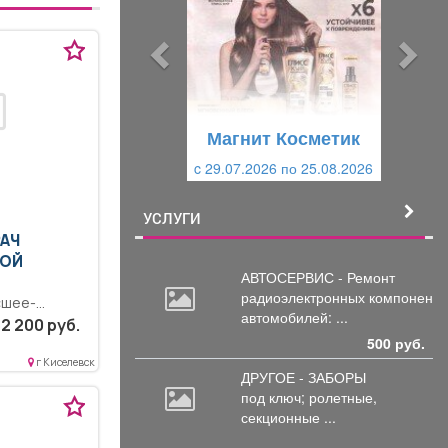
д
д
ы
у
д
ю
у
щ
щ
и
Магнит Косметик
и
й
c 29.07.2026 по 25.08.2026
й
УСЛУГИ
РАЧ
ВОЙ
АВТОСЕРВИС - Ремонт
радиоэлектронных
компоненто
сшее-
автомобилей: ...
истратура.
2 200 руб.
сть.
500 руб.
. Выполнение
г Киселевск
ДРУГОЕ - ЗАБОРЫ
занностей
под
ключ; ролетные,
тной...
секционные ...