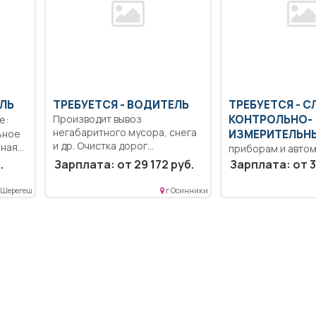
ЕЛЬ
ТРЕБУЕТСЯ - ВОДИТЕЛЬ
ТРЕБУЕТСЯ - С
Производит вывоз
КОНТРОЛЬНО-
негабаритного мусора, снега
ьное
ИЗМЕРИТЕЛЬН
и др. Очистка дорог...
йная
приборам и авто
Образование: Ср
.
Зарплата: от 29 172 руб.
Зарплата: от 3
профессиональн
образование.. По
 Шерегеш
г Осинники
наряд-задание от.