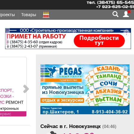
тел. (38475) 65-545
+7 923-625-02-51
Проекты
Товары
реклама
реклама
СПОРТ,
ОЗКИ -
ИС
РЕМОНТ
ектронных
нентов
сервис
ей: климат
Сейчас в г. Новокузнецк
ля, ЭБУ,
(04:46)
o
ии, брелков,