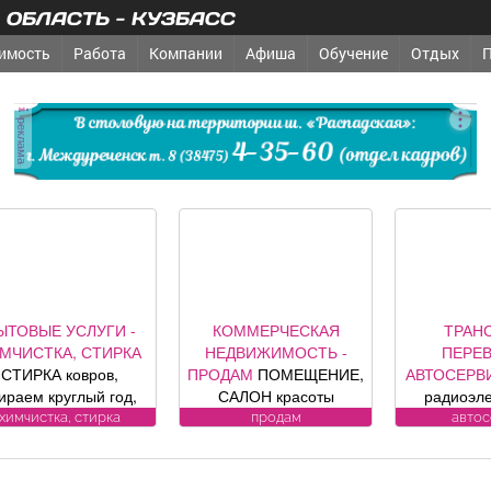
ОБЛАСТЬ - КУЗБАСС
имость
Работа
Компании
Афиша
Обучение
Отдых
реклама
ЫТОВЫЕ УСЛУГИ -
КОММЕРЧЕСКАЯ
ТРАН
МЧИСТКА, СТИРКА
НЕДВИЖИМОСТЬ -
ПЕРЕВ
СТИРКА ковров,
ПРОДАМ
ПОМЕЩЕНИЕ,
АВТОСЕРВ
ираем круглый год,
САЛОН красоты
радиоэл
аберем и привезем
«Оазис», площадь 88, 8
компо
химчистка, стирка
продам
авто
бесплатно.
кв. м, по адресу ул.
автомобил
енсионерам скидка
Юдина, 1, хороший
контро
. (Фабрика «Чистый
ремонт, полностью с
сигнализац