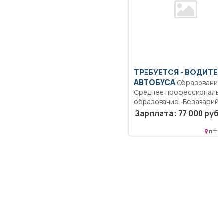
ТРЕБУЕТСЯ - ВОДИТ
АВТОБУСА
Образование:
Среднее профессионал
образование.. Безавари
перевозка пассажиров,
Зарплата: 77 000 руб
заправка автомобиля...
пгт