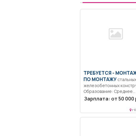
ТРЕБУЕТСЯ - МОНТА
ПО МОНТАЖУ
стальных
железобетонных констр
Образование: Среднее
профессиональное..
Зарплата: от 50 000 
Производит монтаж:
сборных...
г 