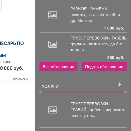
РАЗНОЕ - ЗАМЕНА
розеток,
выключателей, и
др. Мелкие ...
1 000 руб.
ГРУЗОПЕРЕВОЗКИ - ГАЗЕЛЬ
ЛЕСАРЬ ПО
грузчики,
возим всё, до 2-х
тонн, в ...
ЫМ
900 руб.
матике
Все объявления
Подать объявление
еднее
8 000 руб.
ое
лучать
г Мыски
..
УСЛУГИ
ГРУЗОПЕРЕВОЗКИ -
ГРАВИЙ, щебень,
чернозем,
песок, уголь, ...