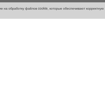
сие на обработку файлов cookie, которые обеспечивают корректную 
Рекламодателям:
Оплата услуг:
Бизнес-кабинет
Расценки
е
Заказать рекламу
Оплатить
Наши ресурсы:
Газета "Частник-М"
Сайт chastnik-m.ru
Сайт "Частник. Маркет"
Дорожное радио 93.4FM
Радио для двоих
105.3FM
Европа плюс 103.3FM