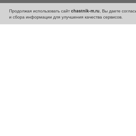
Продолжая использовать сайт
chastnik-m.ru
, Вы даете согла
Разделы сайта:
Быстрые ссылки:
и сбора информации для улучшения качества сервисов.
Объявления
Установить приложени
Новости
Личный кабинет
Компании
Подать объявление
Афиша
Подать объявление в
Расписание занятий
газету
Расписание автобусов
Поздравить
Погода
Скачать газету "Частник-
М"
Контакты
Наши вакансии