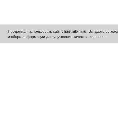
Продолжая использовать сайт
chastnik-m.ru
, Вы даете согла
и сбора информации для улучшения качества сервисов.
Разделы сайта:
Быстрые ссылки:
Объявления
Установить приложени