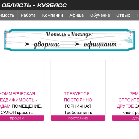
ОБЛАСТЬ - КУЗБАСС
имость
Работа
Компании
Афиша
Обучение
Отдых
реклама
КОММЕРЧЕСКАЯ
ТРЕБУЕТСЯ -
РЕМ
ЕДВИЖИМОСТЬ -
ПОСТОЯННО
СТРОИТЕ
ОДАМ
ПОМЕЩЕНИЕ,
ГОРНИЧНАЯ
ДРУГОЕ
З
САЛОН красоты
Требования к
ключ; р
зис», площадь 88, 8
кандидату: без опыта
секционные
продам
постоянно
др
в. м, по адресу ул.
работы Обязанности:
офици
дина, 1, хороший
-Влажная и сухая
предст
емонт, полностью с
уборка номеров и
компании