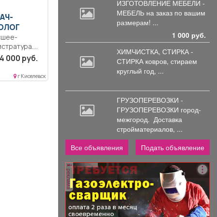
ИЗГОТОВЛЕНИЕ МЕБЕЛИ -
МЕБЕЛЬ на
заказ по вашим
РАЧ-
размерам! ...
ОЛОГ
1 000 руб.
сшее-
истратура.
ХИМЧИСТКА, СТИРКА -
4 000 руб.
СТИРКА ковров,
стираем
ость..
круглый год, ...
ностных
г Киселевск
гласно
ГРУЗОПЕРЕВОЗКИ -
ГРУЗОПЕРЕВОЗКИ город-
межгород.
Доставка
стройматериалов, ...
Все объявления
Подать объявление
реклама