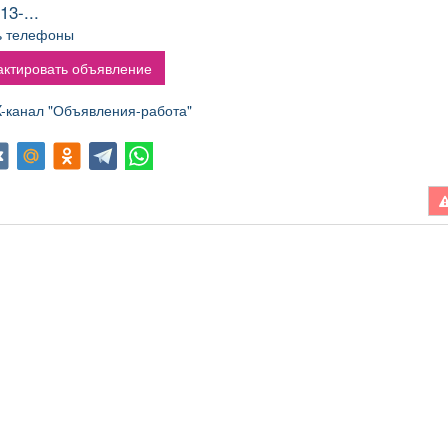
администраторов.
13-...
Условия: График:
ь телефоны
Сменный Занятость:
Постоянная Способ
ктировать объявление
оформления: Трудовой
договор Количество
канал "Объявления-работа"
рабочих часов в день: 8
Частота выплат:
Дважды в месяц Сфера
деятельности
компании: Гостиничный
бизнес и туризм Смены:
2/2 Рабочее место:
Гостиница