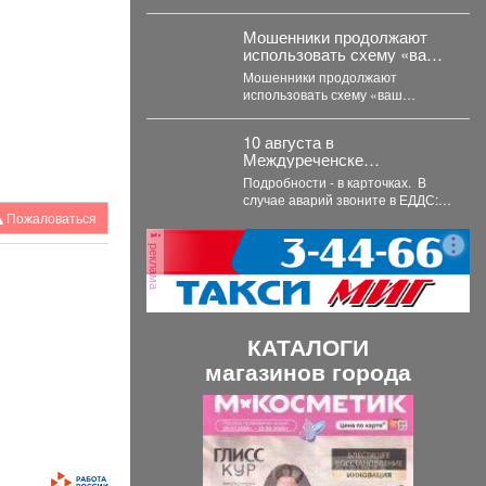
Но!!! Люди ждут поликлинику, она
важна для...
Мошенники продолжают
использовать схему «ваш
родственник попал в
Мошенники продолжают
беду», но теперь все чаще
использовать схему «ваш
применяют современные
родственник попал в беду», но
технологии.
теперь все чаще применяют
10 августа в
современные...
Междуреченске
запланированы
Подробности - в карточках. ️ В
отключения.
случае аварий звоните в ЕДДС:
4-21-73 или 4-21-39
Пожаловаться
реклама
КАТАЛОГИ
магазинов города
П
С
р
л
е
е