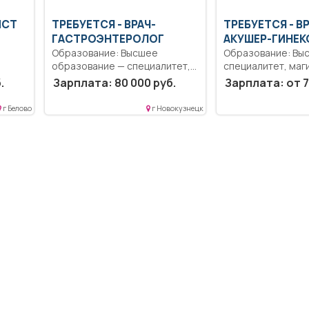
ИСТ
ТРЕБУЕТСЯ - ВРАЧ-
ТРЕБУЕТСЯ - В
ГАСТРОЭНТЕРОЛОГ
АКУШЕР-ГИНЕК
Образование: Высшее
Образование: Вы
образование — специалитет,
специалитет, маг
ие
магистратура.. Обязанности
Ответственность.
.
Зарплата: 80 000 руб.
Зарплата: от 7
врач-гастроэнтеролога..
Дисциплинированн
Полный...
Выполнение долж
г Белово
г Новокузнецк
обязанностей со
должностной...