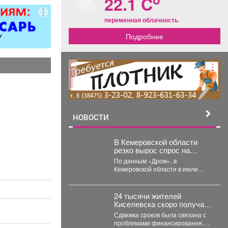
22.1 C
ворота; все
чных работ;
переменная облачность
нструкции;
Подробнее
е работы
ложности.
рам скидка
0%.
реклама
НОВОСТИ
В Кемеровской области
резко вырос спрос на
подержанные
По данным «Дром», в
электромобили
Кемеровской области в июле
объём продаж подержанных
электромобилей увеличился на
233...
24 тысячи жителей
Киселевска скоро получат
новую современную
Сдвижка сроков была связана с
поликлинику.
проблемами финансирования.