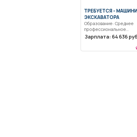
ТРЕБУЕТСЯ - МАШИН
ЭКСКАВАТОРА
Образование: Среднее
профессиональное
образование.. Выполнен
Зарплата: 64 636 руб
работы по эксплуатации,
техническому...