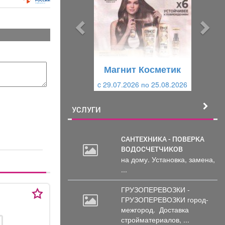
д
д
ы
у
д
ю
у
щ
щ
и
Магнит Косметик
и
й
c 29.07.2026 по 25.08.2026
й
УСЛУГИ
САНТЕХНИКА - ПОВЕРКА
ВОДОСЧЕТЧИКОВ
на дому. Установка, замена,
...
ГРУЗОПЕРЕВОЗКИ -
ГРУЗОПЕРЕВОЗКИ город-
межгород.
Доставка
стройматериалов, ...