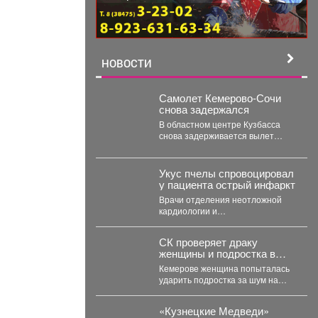
НОВОСТИ
Самолет Кемерово-Сочи
снова задержался
В областном центре Кузбасса
снова задерживается вылет
авиарейса в Сочи. Сегодня, 7
августа, задерживается...
Укус пчелы спровоцировал
у пациента острый инфаркт
Врачи отделения неотложной
кардиологии и
рентгенэндоваскулярных
методов диагностики и лечения
СК проверяет драку
Первой больницы спасли 45-
женщины и подростка в
летнего пациента,...
Кемерове
Кемерове женщина попыталась
ударить подростка за шум на
детской площадке. В Кемерове
на Притомском...
«Кузнецкие Медведи»