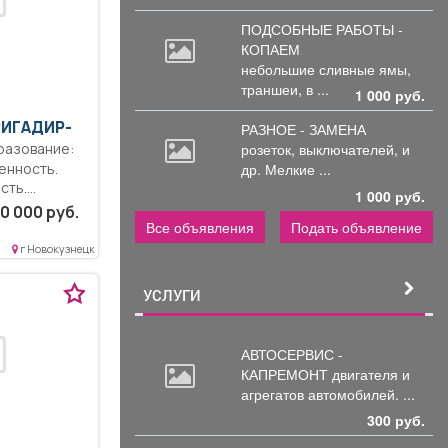
ПОДСОБНЫЕ РАБОТЫ -
КОПАЕМ
небольшие
сливные ямы,
траншеи, в ...
1 000 руб.
РИГАДИР-
РАЗНОЕ - ЗАМЕНА
розеток,
выключателей, и
енность.
др. Мелкие ...
сть.
1 000 руб.
ность.
0 000 руб.
оты с
Все объявления
Подать объявление
г Новокузнецк
УСЛУГИ
АВТОСЕРВИС -
КАПРЕМОНТ двигателя
и
агрегатов автомобилей. ...
300 руб.