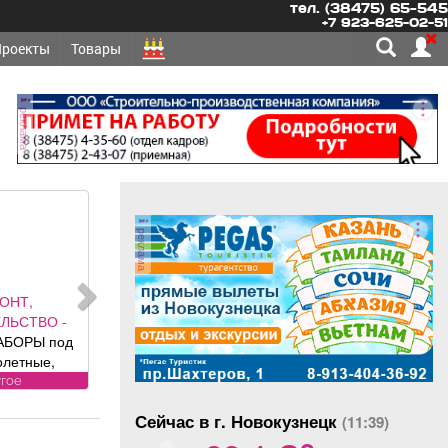
тел. (38475) 65-545
+7 923-625-02-51
Проекты
Товары
реклама
реклама
ОНТ,
ЛЬСТВО -
АБОРЫ под
олетные,
 ворота (от
угое
ального
Сейчас в г. Новокузнецк
авителя
(11:39)
o
 DoorHan);