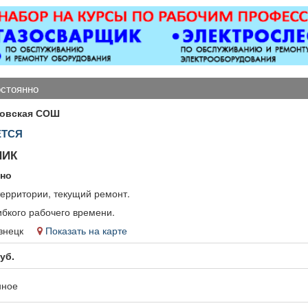
оборудованием,
апартаментов.
откатные 
ется парковка, торг
-Комплектация номеров
виды сваро
уместен.
всем необходимым
металлоко
перед заселением
бетонны
постояльцев. -Смена
любой с
постельного белья и
Пенсионе
остоянно
полотенец. -Стирка и
1
глажка. -Поливка
ковская СОШ
растений. -Проверка
ЕТСЯ
состояния
электрических приборов
НИК
— телевизора,
кондиционера,
нно
холодильника и др.
территории, текущий ремонт.
-Пополнение запаса
ибкого рабочего времени.
предметов личной
гигиены, а также мини-
кузнецк
Показать на карте
бара. -Уборка зон
уб.
отдыха, коридоров и
служебных помещений.
-Выполнение
нное
отдельных поручений