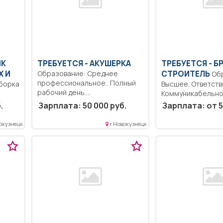
ИК
ТРЕБУЕТСЯ - АКУШЕРКА
ТРЕБУЕТСЯ - Б
 И
Образование: Среднее
СТРОИТЕЛЬ
Образование:
профессиональное.. Полный
борка
Высшее. Ответств
рабочий день.
Коммуникабельно
Единовременная денежная
Дисциплинирован
.
Зарплата: 50 000 руб.
Зарплата: от 5
выплата молодым...
Знание основ раб
компьютером.....
окузнецк
г Новокузнецк