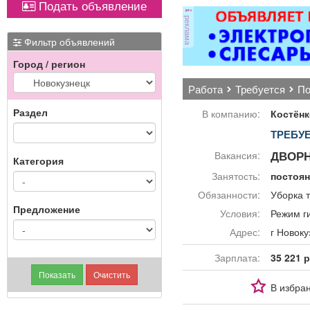
Подать объявление
Вывоз мусора.
реклама
име
Фильтр объявлений
Город / регион
работа
требуется
п
Раздел
В компанию:
Костён
ТРЕБУ
ДВОР
Вакансия:
Категория
Занятость:
постоя
Обязанности:
Уборка 
Предложение
Условия:
Режим г
Адрес:
г Ново
Зарплата:
35 221 р
В избра