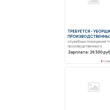
ТРЕБУЕТСЯ - УБОРЩ
ПРОИЗВОДСТВЕННЫХ
служебных помещений У
производственных и
служебных помещений..
Зарплата: 26 500 руб
Неполный рабочий день/
неполная...
г Нов